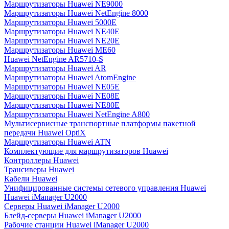
Маршрутизаторы Huawei NE9000
Маршрутизаторы Huawei NetEngine 8000
Маршрутизаторы Huawei 5000E
Маршрутизаторы Huawei NE40E
Маршрутизаторы Huawei NE20E
Маршрутизаторы Huawei ME60
Huawei NetEngine AR5710-S
Маршрутизаторы Huawei AR
Маршрутизаторы Huawei AtomEngine
Маршрутизаторы Huawei NE05E
Маршрутизаторы Huawei NE08E
Маршрутизаторы Huawei NE80E
Маршрутизаторы Huawei NetEngine A800
Мультисервисные транспортные платформы пакетной
передачи Huawei OptiX
Маршрутизаторы Huawei ATN
Комплектующие для маршрутизаторов Huawei
Контроллеры Huawei
Трансиверы Huawei
Кабели Huawei
Унифицированные системы сетевого управления Huawei
Huawei iManager U2000
Серверы Huawei iManager U2000
Блейд-серверы Huawei iManager U2000
Рабочие станции Huawei iManager U2000