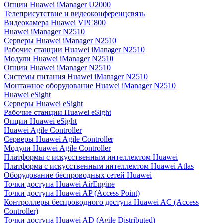
Опции Huawei iManager U2000
Телеприсутствие и видеоконференцсвязь
Видеокамера Huawei VPC800
Huawei iManager N2510
Серверы Huawei iManager N2510
Рабочие станции Huawei iManager N2510
Модули Huawei iManager N2510
Опции Huawei iManager N2510
Системы питания Huawei iManager N2510
Монтажное оборудование Huawei iManager N2510
Huawei eSight
Серверы Huawei eSight
Рабочие станции Huawei eSight
Опции Huawei eSight
Huawei Agile Controller
Серверы Huawei Agile Controller
Модули Huawei Agile Controller
Платформы с искусственным интеллектом Huawei
Платформа с искусственным интеллектом Huawei Atlas
Оборудование беспроводных сетей Huawei
Точки доступа Huawei AirEngine
Точки доступа Huawei AP (Access Point)
Контроллеры беспроводного доступа Huawei AC (Access
Controller)
Точки доступа Huawei AD (Agile Distributed)