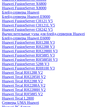
Huawei FusionServer X6800
Huawei FusionServer X8000
Блейд-серверы Huawei
Блейд-серверы Huawei E9000
Huawei FusionServer CH121 V5
Huawei FusionServer CH121L V5
Huawei FusionServer CH242 V5
Вычислительные узлы для блейд-серверов Huawei
Блейд-серверы Huawei E6000
Huawei FusionServer RH1288 V3
Huawei FusionServer RH2288 V3
Huawei FusionServer RH2288H V3
Huawei FusionServer RH5885 V3
Huawei FusionServer RH5885H V3
Huawei FusionServer 5288 V3
Huawei FusionServer RH8100 V3
Huawei Tecal RH1288 V2
Huawei Tecal RH2285H V2
Huawei Tecal RH2288 V2
Huawei Tecal RH2288A V2
Huawei Tecal RH2288H V2
Huawei Tecal RH5885 V2
Huawei Tecal L2800
Серверы UMA Huawei
Huawei PC Server