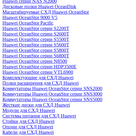
Huawei серии NAS N2000
Дисковые полки Huawei OceanDisk
Масштабируемые СХД Huawei OceanStor
Huawei OceanStor 9000 V5
Huawei OceanStor Pacific
Huawei OceanStor серии S2200T
Huawei OceanStor серии S2600T
Huawei OceanStor серии S5500T
Huawei OceanStor серии S5600T
Huawei OceanStor серии S5800T
Huawei OceanStor серии S6800T
Huawei OceanStor серии N8500
Huawei OceanStor серии HDP3500E
Huawei OceanStor серии VTL6900
Комплектующие для СХД Huawei
Полки расширения для СХД Huawei
Коммутаторы Huawei OceanStor серии SNS2000
Коммутаторы Huawei OceanStor серии SNS3000
Коммутаторы Huawei OceanStor серии SNS5000
Жесткие диски для СХД Huawei
Модули для СХД Huawei
Системы питания для СХД Huawei
Стойки для СХД Huawei
Опции для СХД Huawei
Кабели для СХД Huawei