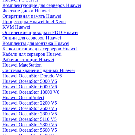
Комплектующие для серверов Huawei
Жесткие диски Huawei
Оперативная память Huawei
Процессоры Huawei Intel Xeon
KVM Huawei
Оптические приводы и FDD Huawei
Опции для серверов Huawei
Комплекты для монтажа Huawei
Блоки питания для серверов Huawei
Кабели для серверов Huawei
Рабочие станции Huawei
Huawei MateStation
Системы хранения данных Huawei
Huawei OceanStor Dorado V6
Huawei OceanStor 5000 V6
Huawei OceanStor 6000 V6
Huawei OceanStor 18000 V6
Huawei OceanProtect
Huawei OceanStor 2200 V5
Huawei OceanStor 2600 V5
Huawei OceanStor 2800 V5
Huawei OceanStor 5110 V5
Huawei OceanStor 5800 V5
Huawei OceanStor 5600 V5