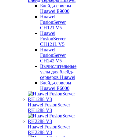
Блейд-серверы Huawei
Блейд-серверы
Huawei E9000
Huawei
FusionServer
CH121 V5
Huawei
FusionServer
CH121L V5
Huawei
FusionServer
CH242 V5
Вычислительные
узлы для блейд-
серверов Huawei
Блейд-серверы
Huawei E6000
Huawei FusionServer
RH1288 V3
Huawei FusionServer
RH2288 V3