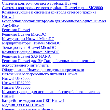
Системы контроля сетевого трафика Huawei
Системы контроля сетевого трафика Huawei серии SIG9800
Комплектующие к системам контроля сетевого трафика
Huawei
Безопасная рабочая платформа для мобильного офиса Huawei
AnyOffice
Решения Huawei
Решения Huawei MicroDC
Коммутаторы Huawei MicroDC
Маршрутизаторы Huawei MicroDC
Точки доступа Huawei MicroDC
Комплектующие Huawei MicroDC
Решения Huawei SAP HANA
Решения Huawei для Big Data, облачных вычислений и
искусственного интеллекта
Оборудование Huawei для видеоконференцсвязи
Источники бесперебойного питания Huawei
Huawei UPS5000
Huawei UPS2000
Huawei UPS8000
Комплектующие для источников бесперебойного питания
Huawei
Батарейные модули для ИБП Huawei
Модули для ИБП Huawei
Инверторные системы Huawei