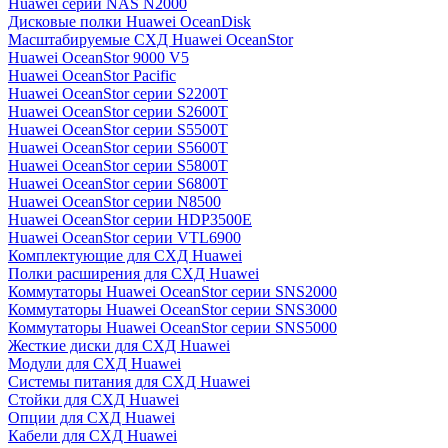
Huawei серии NAS N2000
Дисковые полки Huawei OceanDisk
Масштабируемые СХД Huawei OceanStor
Huawei OceanStor 9000 V5
Huawei OceanStor Pacific
Huawei OceanStor серии S2200T
Huawei OceanStor серии S2600T
Huawei OceanStor серии S5500T
Huawei OceanStor серии S5600T
Huawei OceanStor серии S5800T
Huawei OceanStor серии S6800T
Huawei OceanStor серии N8500
Huawei OceanStor серии HDP3500E
Huawei OceanStor серии VTL6900
Комплектующие для СХД Huawei
Полки расширения для СХД Huawei
Коммутаторы Huawei OceanStor серии SNS2000
Коммутаторы Huawei OceanStor серии SNS3000
Коммутаторы Huawei OceanStor серии SNS5000
Жесткие диски для СХД Huawei
Модули для СХД Huawei
Системы питания для СХД Huawei
Стойки для СХД Huawei
Опции для СХД Huawei
Кабели для СХД Huawei