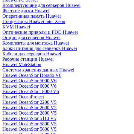
Комплектующие для серверов Huawei
Жесткие диски Huawei
Оперативная память Huawei
Процессоры Huawei Intel Xeon
KVM Huawei
Оптические приводы и FDD Huawei
Опции для серверов Huawei
Комплекты для монтажа Huawei
Блоки питания для серверов Huawei
Кабели для серверов Huawei
Рабочие станции Huawei
Huawei MateStation
Системы хранения данных Huawei
Huawei OceanStor Dorado V6
Huawei OceanStor 5000 V6
Huawei OceanStor 6000 V6
Huawei OceanStor 18000 V6
Huawei OceanProtect
Huawei OceanStor 2200 V5
Huawei OceanStor 2600 V5
Huawei OceanStor 2800 V5
Huawei OceanStor 5110 V5
Huawei OceanStor 5800 V5
Huawei OceanStor 5600 V5