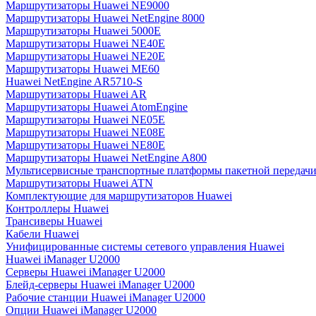
Маршрутизаторы Huawei NE9000
Маршрутизаторы Huawei NetEngine 8000
Маршрутизаторы Huawei 5000E
Маршрутизаторы Huawei NE40E
Маршрутизаторы Huawei NE20E
Маршрутизаторы Huawei ME60
Huawei NetEngine AR5710-S
Маршрутизаторы Huawei AR
Маршрутизаторы Huawei AtomEngine
Маршрутизаторы Huawei NE05E
Маршрутизаторы Huawei NE08E
Маршрутизаторы Huawei NE80E
Маршрутизаторы Huawei NetEngine A800
Мультисервисные транспортные платформы пакетной передачи
Маршрутизаторы Huawei ATN
Комплектующие для маршрутизаторов Huawei
Контроллеры Huawei
Трансиверы Huawei
Кабели Huawei
Унифицированные системы сетевого управления Huawei
Huawei iManager U2000
Серверы Huawei iManager U2000
Блейд-серверы Huawei iManager U2000
Рабочие станции Huawei iManager U2000
Опции Huawei iManager U2000