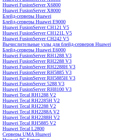
Huawei FusionServer X6800
Huawei FusionServer X8000
Блейд-серверы Huawei
Блейд-серверы Huawei E9000
Huawei FusionServer CH121 V5
Huawei FusionServer CH121L V5
Huawei FusionServer CH242 V5
Вычислительные узлы для блейд-серверов Huawei
Блейд-серверы Huawei E6000
Huawei FusionServer RH1288 V3
Huawei FusionServer RH2288 V3
Huawei FusionServer RH2288H V3
Huawei FusionServer RH5885 V3
Huawei FusionServer RH5885H V3
Huawei FusionServer 5288 V3
Huawei FusionServer RH8100 V3
Huawei Tecal RH1288 V2
Huawei Tecal RH2285H V2
Huawei Tecal RH2288 V2
Huawei Tecal RH2288A V2
Huawei Tecal RH2288H V2
Huawei Tecal RH5885 V2
Huawei Tecal L2800
Серверы UMA Huawei
Huawei PC Server