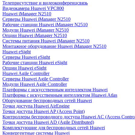
Телеприсутствие и видеоконференцсвязь
Видеокамера Huawei VPC800
Huawei iManager N2510
Серверы Huawei iManager N2510
Рабочие станции Huawei iManager N2510
Модули Huawei iManager N2510
Опции Huawei iManager N2510
Системы питания Huawei iManager N2510
Монтажное оборудование Huawei iManager N2510
Huawei eSight
Серверы Huawei eSight
Рабочие станции Huawei eSight
Опции Huawei eSight
Huawei Agile Controller
Серверы Huawei Agile Controller
Модули Huawei Agile Controller
Платформы с искусственным интеллектом Huawei
Платформа с искусственным интеллектом Huawei Atlas
Оборудование беспроводных сетей Huawei
Точки доступа Huawei AirEngine
Точки доступа Huawei AP (Access Point)
Контроллеры беспроводного доступа Huawei AC (Access Control
Точки доступа Huawei AD (Agile Distributed)
Комплектующие для беспроводных сетей Huawei
Конвергентные системы Huawei