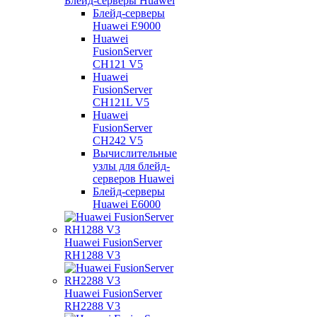
Блейд-серверы Huawei
Блейд-серверы
Huawei E9000
Huawei
FusionServer
CH121 V5
Huawei
FusionServer
CH121L V5
Huawei
FusionServer
CH242 V5
Вычислительные
узлы для блейд-
серверов Huawei
Блейд-серверы
Huawei E6000
Huawei FusionServer
RH1288 V3
Huawei FusionServer
RH2288 V3