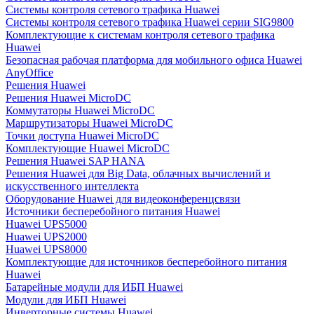
Системы контроля сетевого трафика Huawei
Системы контроля сетевого трафика Huawei серии SIG9800
Комплектующие к системам контроля сетевого трафика
Huawei
Безопасная рабочая платформа для мобильного офиса Huawei
AnyOffice
Решения Huawei
Решения Huawei MicroDC
Коммутаторы Huawei MicroDC
Маршрутизаторы Huawei MicroDC
Точки доступа Huawei MicroDC
Комплектующие Huawei MicroDC
Решения Huawei SAP HANA
Решения Huawei для Big Data, облачных вычислений и
искусственного интеллекта
Оборудование Huawei для видеоконференцсвязи
Источники бесперебойного питания Huawei
Huawei UPS5000
Huawei UPS2000
Huawei UPS8000
Комплектующие для источников бесперебойного питания
Huawei
Батарейные модули для ИБП Huawei
Модули для ИБП Huawei
Инверторные системы Huawei