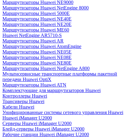
Маршрутизаторы Huawei NE9000
Маршрутизаторы Huawei NetEngine 8000
Маршрутизаторы Huawei 5000E
Маршрутизаторы Huawei NE40E
Маршрутизаторы Huawei NE20E
Маршрутизаторы Huawei ME60
Huawei NetEngine AR5710-S
Маршрутизаторы Huawei AR
Маршрутизаторы Huawei AtomEngine
Маршрутизаторы Huawei NE05E
Маршрутизаторы Huawei NE08E
Маршрутизаторы Huawei NE80E
Маршрутизаторы Huawei NetEngine A800
Мультисервисные транспортные платформы пакетной
передачи Huawei OptiX
Маршрутизаторы Huawei ATN
Комплектующие для маршрутизаторов Huawei
Контроллеры Huawei
Трансиверы Huawei
Кабели Huawei
Унифицированные системы сетевого управления Huawei
Huawei iManager U2000
Серверы Huawei iManager U2000
Блейд-серверы Huawei iManager U2000
Рабочие станции Huawei iManager U2000