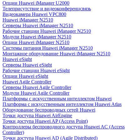
Опции Huawei iManager U2000
Телеприсутствие и видеоконференцсвязь
Видеокамера Huawei VPC800
Huawei iManager N2510
Серверы Huawei iManager N2510
Рабочие станции Huawei iManager N2510
Модули Huawei iManager N2510
Опции Huawei iManager N2510
Системы питания Huawei iManager N2510
Монтажное оборудование Huawei iManager N2510
Huawei eSight
Серверы Huawei eSight
Рабочие станции Huawei eSight
Опции Huawei eSight
Huawei Agile Controller
Серверы Huawei Agile Controller
Модули Huawei Agile Controller
Платформы с искусственным интеллектом Huawei
Платформа с искусственным интеллектом Huawei Atlas
Оборудование беспроводных сетей Huawei
Точки доступа Huawei AirEngine
Точки доступа Huawei AP (Access Point)
Контроллеры беспроводного доступа Huawei AC (Access
Controller)
Точки доступа Huawei AD (Agile Distributed)