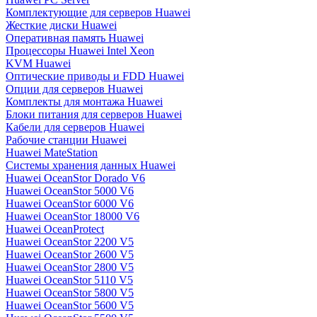
Комплектующие для серверов Huawei
Жесткие диски Huawei
Оперативная память Huawei
Процессоры Huawei Intel Xeon
KVM Huawei
Оптические приводы и FDD Huawei
Опции для серверов Huawei
Комплекты для монтажа Huawei
Блоки питания для серверов Huawei
Кабели для серверов Huawei
Рабочие станции Huawei
Huawei MateStation
Системы хранения данных Huawei
Huawei OceanStor Dorado V6
Huawei OceanStor 5000 V6
Huawei OceanStor 6000 V6
Huawei OceanStor 18000 V6
Huawei OceanProtect
Huawei OceanStor 2200 V5
Huawei OceanStor 2600 V5
Huawei OceanStor 2800 V5
Huawei OceanStor 5110 V5
Huawei OceanStor 5800 V5
Huawei OceanStor 5600 V5