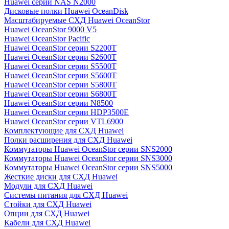
Huawei серии NAS N2000
Дисковые полки Huawei OceanDisk
Масштабируемые СХД Huawei OceanStor
Huawei OceanStor 9000 V5
Huawei OceanStor Pacific
Huawei OceanStor серии S2200T
Huawei OceanStor серии S2600T
Huawei OceanStor серии S5500T
Huawei OceanStor серии S5600T
Huawei OceanStor серии S5800T
Huawei OceanStor серии S6800T
Huawei OceanStor серии N8500
Huawei OceanStor серии HDP3500E
Huawei OceanStor серии VTL6900
Комплектующие для СХД Huawei
Полки расширения для СХД Huawei
Коммутаторы Huawei OceanStor серии SNS2000
Коммутаторы Huawei OceanStor серии SNS3000
Коммутаторы Huawei OceanStor серии SNS5000
Жесткие диски для СХД Huawei
Модули для СХД Huawei
Системы питания для СХД Huawei
Стойки для СХД Huawei
Опции для СХД Huawei
Кабели для СХД Huawei