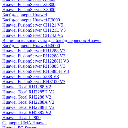
Huawei FusionServer X6800
Huawei FusionServer X8000
Блейд-серверы Huawei
Блейд-серверы Huawei E9000
Huawei FusionServer CH121 V5
Huawei FusionServer CH121L V5
Huawei FusionServer CH242 V5
Вычислительные узлы для блейд-серверов Huawei
Блейд-серверы Huawei E6000
Huawei FusionServer RH1288 V3
Huawei FusionServer RH2288 V3
Huawei FusionServer RH2288H V3
Huawei FusionServer RH5885 V3
Huawei FusionServer RH5885H V3
Huawei FusionServer 5288 V3
Huawei FusionServer RH8100 V3
Huawei Tecal RH1288 V2
Huawei Tecal RH2285H V2
Huawei Tecal RH2288 V2
Huawei Tecal RH2288A V2
Huawei Tecal RH2288H V2
Huawei Tecal RH5885 V2
Huawei Tecal L2800
Серверы UMA Huawei
Huawei PC Server