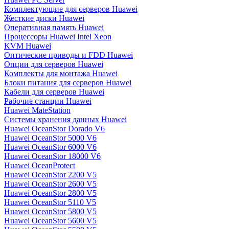
Комплектующие для серверов Huawei
Жесткие диски Huawei
Оперативная память Huawei
Процессоры Huawei Intel Xeon
KVM Huawei
Оптические приводы и FDD Huawei
Опции для серверов Huawei
Комплекты для монтажа Huawei
Блоки питания для серверов Huawei
Кабели для серверов Huawei
Рабочие станции Huawei
Huawei MateStation
Системы хранения данных Huawei
Huawei OceanStor Dorado V6
Huawei OceanStor 5000 V6
Huawei OceanStor 6000 V6
Huawei OceanStor 18000 V6
Huawei OceanProtect
Huawei OceanStor 2200 V5
Huawei OceanStor 2600 V5
Huawei OceanStor 2800 V5
Huawei OceanStor 5110 V5
Huawei OceanStor 5800 V5
Huawei OceanStor 5600 V5