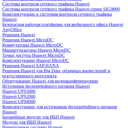
Системы контроля сетевого трафика Huawei
Системы контроля сетевого трафика Huawei серии SIG9800
Комплектующие к системам контроля сетевого трафика
Huawei
Безопасная рабочая платформа для мобильного офиса Huawei
AnyOffice
Решения Huawei
Решения Huawei MicroDC
Коммутаторы Huawei MicroDC
Маршрутизаторы Huawei MicroDC
Точки доступа Huawei MicroDC
Комплектующие Huawei MicroDC
Решения Huawei SAP HANA
Решения Huawei для Big Data, облачных вычислений и
искусственного интеллекта
Оборудование Huawei для видеоконференцсвязи
Источники бесперебойного питания Huawei
Huawei UPS5000
Huawei UPS2000
Huawei UPS8000
Комплектующие для источников бесперебойного питания
Huawei
Батарейные модули для ИБП Huawei
Модули для ИБП Huawei
Инверторные системы Huawei