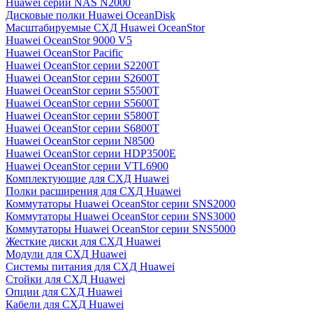
Huawei серии NAS N2000
Дисковые полки Huawei OceanDisk
Масштабируемые СХД Huawei OceanStor
Huawei OceanStor 9000 V5
Huawei OceanStor Pacific
Huawei OceanStor серии S2200T
Huawei OceanStor серии S2600T
Huawei OceanStor серии S5500T
Huawei OceanStor серии S5600T
Huawei OceanStor серии S5800T
Huawei OceanStor серии S6800T
Huawei OceanStor серии N8500
Huawei OceanStor серии HDP3500E
Huawei OceanStor серии VTL6900
Комплектующие для СХД Huawei
Полки расширения для СХД Huawei
Коммутаторы Huawei OceanStor серии SNS2000
Коммутаторы Huawei OceanStor серии SNS3000
Коммутаторы Huawei OceanStor серии SNS5000
Жесткие диски для СХД Huawei
Модули для СХД Huawei
Системы питания для СХД Huawei
Стойки для СХД Huawei
Опции для СХД Huawei
Кабели для СХД Huawei