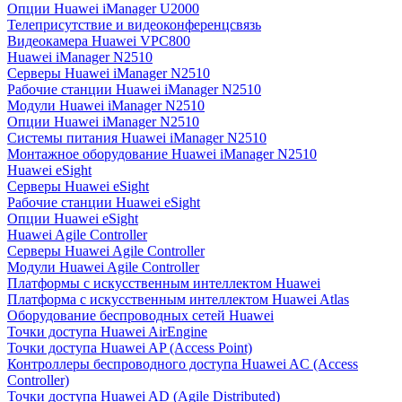
Опции Huawei iManager U2000
Телеприсутствие и видеоконференцсвязь
Видеокамера Huawei VPC800
Huawei iManager N2510
Серверы Huawei iManager N2510
Рабочие станции Huawei iManager N2510
Модули Huawei iManager N2510
Опции Huawei iManager N2510
Системы питания Huawei iManager N2510
Монтажное оборудование Huawei iManager N2510
Huawei eSight
Серверы Huawei eSight
Рабочие станции Huawei eSight
Опции Huawei eSight
Huawei Agile Controller
Серверы Huawei Agile Controller
Модули Huawei Agile Controller
Платформы с искусственным интеллектом Huawei
Платформа с искусственным интеллектом Huawei Atlas
Оборудование беспроводных сетей Huawei
Точки доступа Huawei AirEngine
Точки доступа Huawei AP (Access Point)
Контроллеры беспроводного доступа Huawei AC (Access
Controller)
Точки доступа Huawei AD (Agile Distributed)