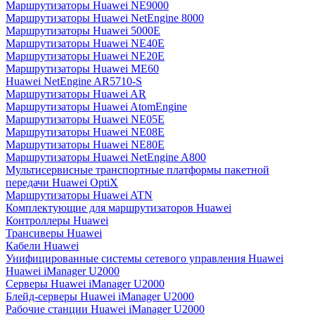
Маршрутизаторы Huawei NE9000
Маршрутизаторы Huawei NetEngine 8000
Маршрутизаторы Huawei 5000E
Маршрутизаторы Huawei NE40E
Маршрутизаторы Huawei NE20E
Маршрутизаторы Huawei ME60
Huawei NetEngine AR5710-S
Маршрутизаторы Huawei AR
Маршрутизаторы Huawei AtomEngine
Маршрутизаторы Huawei NE05E
Маршрутизаторы Huawei NE08E
Маршрутизаторы Huawei NE80E
Маршрутизаторы Huawei NetEngine A800
Мультисервисные транспортные платформы пакетной
передачи Huawei OptiX
Маршрутизаторы Huawei ATN
Комплектующие для маршрутизаторов Huawei
Контроллеры Huawei
Трансиверы Huawei
Кабели Huawei
Унифицированные системы сетевого управления Huawei
Huawei iManager U2000
Серверы Huawei iManager U2000
Блейд-серверы Huawei iManager U2000
Рабочие станции Huawei iManager U2000