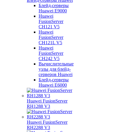
Блейд-серверы Huawei
Блейд-серверы
Huawei E9000
Huawei
FusionServer
CH121 V5
Huawei
FusionServer
CH121L V5
Huawei
FusionServer
CH242 V5
Вычислительные
узлы для блейд-
серверов Huawei
Блейд-серверы
Huawei E6000
Huawei FusionServer
RH1288 V3
Huawei FusionServer
RH2288 V3