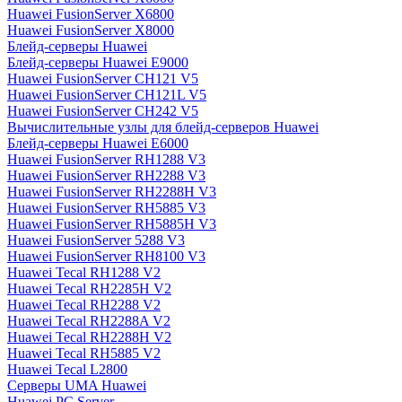
Huawei FusionServer X6800
Huawei FusionServer X8000
Блейд-серверы Huawei
Блейд-серверы Huawei E9000
Huawei FusionServer CH121 V5
Huawei FusionServer CH121L V5
Huawei FusionServer CH242 V5
Вычислительные узлы для блейд-серверов Huawei
Блейд-серверы Huawei E6000
Huawei FusionServer RH1288 V3
Huawei FusionServer RH2288 V3
Huawei FusionServer RH2288H V3
Huawei FusionServer RH5885 V3
Huawei FusionServer RH5885H V3
Huawei FusionServer 5288 V3
Huawei FusionServer RH8100 V3
Huawei Tecal RH1288 V2
Huawei Tecal RH2285H V2
Huawei Tecal RH2288 V2
Huawei Tecal RH2288A V2
Huawei Tecal RH2288H V2
Huawei Tecal RH5885 V2
Huawei Tecal L2800
Серверы UMA Huawei
Huawei PC Server