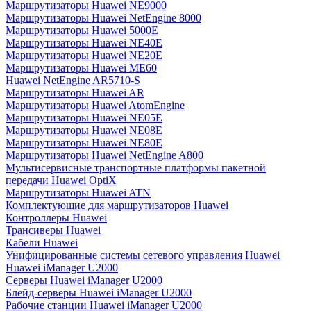
Маршрутизаторы Huawei NE9000
Маршрутизаторы Huawei NetEngine 8000
Маршрутизаторы Huawei 5000E
Маршрутизаторы Huawei NE40E
Маршрутизаторы Huawei NE20E
Маршрутизаторы Huawei ME60
Huawei NetEngine AR5710-S
Маршрутизаторы Huawei AR
Маршрутизаторы Huawei AtomEngine
Маршрутизаторы Huawei NE05E
Маршрутизаторы Huawei NE08E
Маршрутизаторы Huawei NE80E
Маршрутизаторы Huawei NetEngine A800
Мультисервисные транспортные платформы пакетной
передачи Huawei OptiX
Маршрутизаторы Huawei ATN
Комплектующие для маршрутизаторов Huawei
Контроллеры Huawei
Трансиверы Huawei
Кабели Huawei
Унифицированные системы сетевого управления Huawei
Huawei iManager U2000
Серверы Huawei iManager U2000
Блейд-серверы Huawei iManager U2000
Рабочие станции Huawei iManager U2000