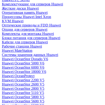
Комплектующие для серверов Huawei
Жесткие диски Huawei
Оперативная память Huawei
Процессоры Huawei Intel Xeon
KVM Huawei
Оптические приводы и FDD Huawei
Опции для серверов Huawei
Комплекты для монтажа Huawei
Блоки питания для серверов Huawei
Кабели для серверов Huawei
Рабочие станции Huawei
Huawei MateStation
Системы хранения данных Huawei
Huawei OceanStor Dorado V6
Huawei OceanStor 5000 V6
Huawei OceanStor 6000 V6
Huawei OceanStor 18000 V6
Huawei OceanProtect
Huawei OceanStor 2200 V5
Huawei OceanStor 2600 V5
Huawei OceanStor 2800 V5
Huawei OceanStor 5110 V5
Huawei OceanStor 5800 V5
Huawei OceanStor 5600 V5