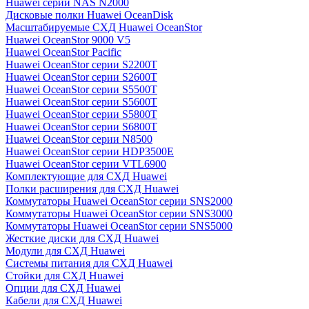
Huawei серии NAS N2000
Дисковые полки Huawei OceanDisk
Масштабируемые СХД Huawei OceanStor
Huawei OceanStor 9000 V5
Huawei OceanStor Pacific
Huawei OceanStor серии S2200T
Huawei OceanStor серии S2600T
Huawei OceanStor серии S5500T
Huawei OceanStor серии S5600T
Huawei OceanStor серии S5800T
Huawei OceanStor серии S6800T
Huawei OceanStor серии N8500
Huawei OceanStor серии HDP3500E
Huawei OceanStor серии VTL6900
Комплектующие для СХД Huawei
Полки расширения для СХД Huawei
Коммутаторы Huawei OceanStor серии SNS2000
Коммутаторы Huawei OceanStor серии SNS3000
Коммутаторы Huawei OceanStor серии SNS5000
Жесткие диски для СХД Huawei
Модули для СХД Huawei
Системы питания для СХД Huawei
Стойки для СХД Huawei
Опции для СХД Huawei
Кабели для СХД Huawei