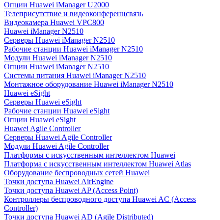
Опции Huawei iManager U2000
Телеприсутствие и видеоконференцсвязь
Видеокамера Huawei VPC800
Huawei iManager N2510
Серверы Huawei iManager N2510
Рабочие станции Huawei iManager N2510
Модули Huawei iManager N2510
Опции Huawei iManager N2510
Системы питания Huawei iManager N2510
Монтажное оборудование Huawei iManager N2510
Huawei eSight
Серверы Huawei eSight
Рабочие станции Huawei eSight
Опции Huawei eSight
Huawei Agile Controller
Серверы Huawei Agile Controller
Модули Huawei Agile Controller
Платформы с искусственным интеллектом Huawei
Платформа с искусственным интеллектом Huawei Atlas
Оборудование беспроводных сетей Huawei
Точки доступа Huawei AirEngine
Точки доступа Huawei AP (Access Point)
Контроллеры беспроводного доступа Huawei AC (Access
Controller)
Точки доступа Huawei AD (Agile Distributed)