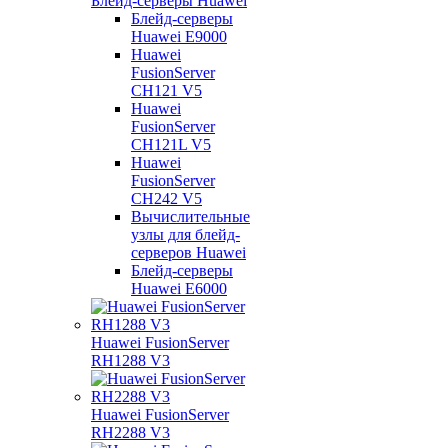
Блейд-серверы Huawei
Блейд-серверы
Huawei E9000
Huawei
FusionServer
CH121 V5
Huawei
FusionServer
CH121L V5
Huawei
FusionServer
CH242 V5
Вычислительные
узлы для блейд-
серверов Huawei
Блейд-серверы
Huawei E6000
Huawei FusionServer
RH1288 V3
Huawei FusionServer
RH2288 V3