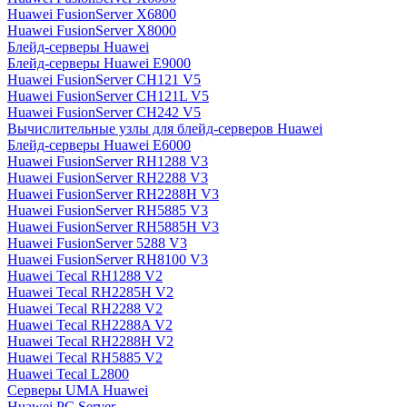
Huawei FusionServer X6800
Huawei FusionServer X8000
Блейд-серверы Huawei
Блейд-серверы Huawei E9000
Huawei FusionServer CH121 V5
Huawei FusionServer CH121L V5
Huawei FusionServer CH242 V5
Вычислительные узлы для блейд-серверов Huawei
Блейд-серверы Huawei E6000
Huawei FusionServer RH1288 V3
Huawei FusionServer RH2288 V3
Huawei FusionServer RH2288H V3
Huawei FusionServer RH5885 V3
Huawei FusionServer RH5885H V3
Huawei FusionServer 5288 V3
Huawei FusionServer RH8100 V3
Huawei Tecal RH1288 V2
Huawei Tecal RH2285H V2
Huawei Tecal RH2288 V2
Huawei Tecal RH2288A V2
Huawei Tecal RH2288H V2
Huawei Tecal RH5885 V2
Huawei Tecal L2800
Серверы UMA Huawei
Huawei PC Server