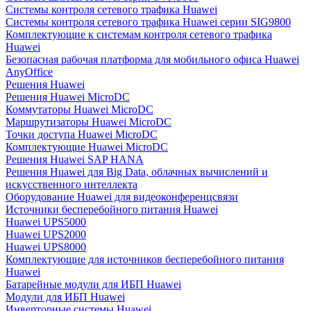
Системы контроля сетевого трафика Huawei
Системы контроля сетевого трафика Huawei серии SIG9800
Комплектующие к системам контроля сетевого трафика
Huawei
Безопасная рабочая платформа для мобильного офиса Huawei
AnyOffice
Решения Huawei
Решения Huawei MicroDC
Коммутаторы Huawei MicroDC
Маршрутизаторы Huawei MicroDC
Точки доступа Huawei MicroDC
Комплектующие Huawei MicroDC
Решения Huawei SAP HANA
Решения Huawei для Big Data, облачных вычислений и
искусственного интеллекта
Оборудование Huawei для видеоконференцсвязи
Источники бесперебойного питания Huawei
Huawei UPS5000
Huawei UPS2000
Huawei UPS8000
Комплектующие для источников бесперебойного питания
Huawei
Батарейные модули для ИБП Huawei
Модули для ИБП Huawei
Инверторные системы Huawei