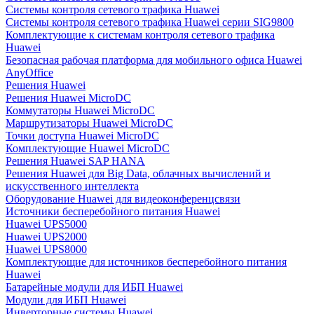
Системы контроля сетевого трафика Huawei
Системы контроля сетевого трафика Huawei серии SIG9800
Комплектующие к системам контроля сетевого трафика
Huawei
Безопасная рабочая платформа для мобильного офиса Huawei
AnyOffice
Решения Huawei
Решения Huawei MicroDC
Коммутаторы Huawei MicroDC
Маршрутизаторы Huawei MicroDC
Точки доступа Huawei MicroDC
Комплектующие Huawei MicroDC
Решения Huawei SAP HANA
Решения Huawei для Big Data, облачных вычислений и
искусственного интеллекта
Оборудование Huawei для видеоконференцсвязи
Источники бесперебойного питания Huawei
Huawei UPS5000
Huawei UPS2000
Huawei UPS8000
Комплектующие для источников бесперебойного питания
Huawei
Батарейные модули для ИБП Huawei
Модули для ИБП Huawei
Инверторные системы Huawei