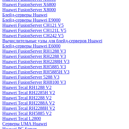
Huawei FusionServer X6800
Huawei FusionServer X8000
Блейд-серверы Huawei
Блейд-серверы Huawei E9000
Huawei FusionServer CH121 V5
Huawei FusionServer CH121L V5
Huawei FusionServer CH242 V5
Вычислительные узлы для блейд-серверов Huawei
Блейд-серверы Huawei E6000
Huawei FusionServer RH1288 V3
Huawei FusionServer RH2288 V3
Huawei FusionServer RH2288H V3
Huawei FusionServer RH5885 V3
Huawei FusionServer RH5885H V3
Huawei FusionServer 5288 V3
Huawei FusionServer RH8100 V3
Huawei Tecal RH1288 V2
Huawei Tecal RH2285H V2
Huawei Tecal RH2288 V2
Huawei Tecal RH2288A V2
Huawei Tecal RH2288H V2
Huawei Tecal RH5885 V2
Huawei Tecal L2800
Серверы UMA Huawei
Huawei PC Server