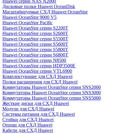
Huawei серии NAS N2000
Дисковые полки Huawei OceanDisk
Масштабируемые СХД Huawei OceanStor
Huawei OceanStor 9000 V5
Huawei OceanStor Pacific
Huawei OceanStor серии S2200T
Huawei OceanStor серии S2600T
Huawei OceanStor серии S5500T
Huawei OceanStor серии S5600T
Huawei OceanStor серии S5800T
Huawei OceanStor серии S6800T
Huawei OceanStor серии N8500
Huawei OceanStor серии HDP3500E
Huawei OceanStor серии VTL6900
Комплектующие для СХД Huawei
Полки расширения для СХД Huawei
Коммутаторы Huawei OceanStor серии SNS2000
Коммутаторы Huawei OceanStor серии SNS3000
Коммутаторы Huawei OceanStor серии SNS5000
Жесткие диски для СХД Huawei
Модули для СХД Huawei
Системы питания для СХД Huawei
Стойки для СХД Huawei
Опции для СХД Huawei
Кабели для СХД Huawei