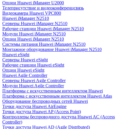
Опции Huawei iManager U2000
Телеприсутствие и видеоконференцсвязь
Видеокамера Huawei VPC800
Huawei iManager N2510
Серверы Huawei iManager N2510
Рабочие станции Huawei iManager N2510
Модули Huawei iManager N2510
Опции Huawei iManager N2510
Системы питания Huawei iManager N2510
Монтажное оборудование Huawei iManager N2510
Huawei eSight
Серверы Huawei eSight
Рабочие станции Huawei eSight
Опции Huawei eSight
Huawei Agile Controller
Серверы Huawei Agile Controller
Модули Huawei Agile Controller
Платформы с искусственным интеллектом Huawei
Платформа с искусственным интеллектом Huawei Atlas
Оборудование беспроводных сетей Huawei
Точки доступа Huawei AirEngine
Точки доступа Huawei AP (Access Point)
Контроллеры беспроводного доступа Huawei AC (Access
Controller)
Точки доступа Huawei AD (Agile Distributed)