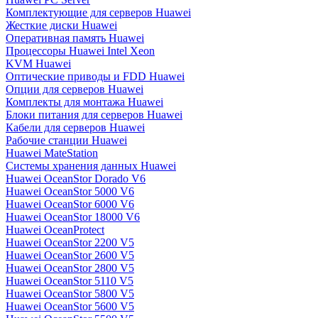
Комплектующие для серверов Huawei
Жесткие диски Huawei
Оперативная память Huawei
Процессоры Huawei Intel Xeon
KVM Huawei
Оптические приводы и FDD Huawei
Опции для серверов Huawei
Комплекты для монтажа Huawei
Блоки питания для серверов Huawei
Кабели для серверов Huawei
Рабочие станции Huawei
Huawei MateStation
Системы хранения данных Huawei
Huawei OceanStor Dorado V6
Huawei OceanStor 5000 V6
Huawei OceanStor 6000 V6
Huawei OceanStor 18000 V6
Huawei OceanProtect
Huawei OceanStor 2200 V5
Huawei OceanStor 2600 V5
Huawei OceanStor 2800 V5
Huawei OceanStor 5110 V5
Huawei OceanStor 5800 V5
Huawei OceanStor 5600 V5