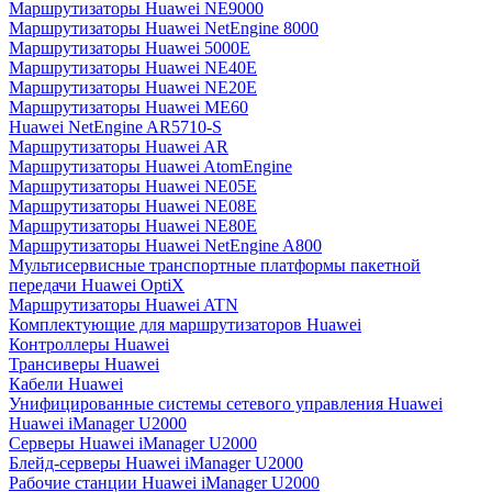
Маршрутизаторы Huawei NE9000
Маршрутизаторы Huawei NetEngine 8000
Маршрутизаторы Huawei 5000E
Маршрутизаторы Huawei NE40E
Маршрутизаторы Huawei NE20E
Маршрутизаторы Huawei ME60
Huawei NetEngine AR5710-S
Маршрутизаторы Huawei AR
Маршрутизаторы Huawei AtomEngine
Маршрутизаторы Huawei NE05E
Маршрутизаторы Huawei NE08E
Маршрутизаторы Huawei NE80E
Маршрутизаторы Huawei NetEngine A800
Мультисервисные транспортные платформы пакетной
передачи Huawei OptiX
Маршрутизаторы Huawei ATN
Комплектующие для маршрутизаторов Huawei
Контроллеры Huawei
Трансиверы Huawei
Кабели Huawei
Унифицированные системы сетевого управления Huawei
Huawei iManager U2000
Серверы Huawei iManager U2000
Блейд-серверы Huawei iManager U2000
Рабочие станции Huawei iManager U2000