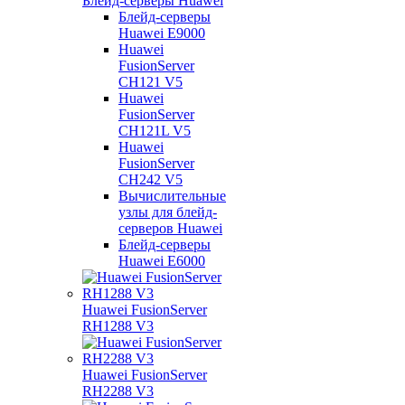
Блейд-серверы Huawei
Блейд-серверы
Huawei E9000
Huawei
FusionServer
CH121 V5
Huawei
FusionServer
CH121L V5
Huawei
FusionServer
CH242 V5
Вычислительные
узлы для блейд-
серверов Huawei
Блейд-серверы
Huawei E6000
Huawei FusionServer
RH1288 V3
Huawei FusionServer
RH2288 V3