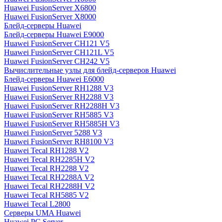
Huawei FusionServer X6800
Huawei FusionServer X8000
Блейд-серверы Huawei
Блейд-серверы Huawei E9000
Huawei FusionServer CH121 V5
Huawei FusionServer CH121L V5
Huawei FusionServer CH242 V5
Вычислительные узлы для блейд-серверов Huawei
Блейд-серверы Huawei E6000
Huawei FusionServer RH1288 V3
Huawei FusionServer RH2288 V3
Huawei FusionServer RH2288H V3
Huawei FusionServer RH5885 V3
Huawei FusionServer RH5885H V3
Huawei FusionServer 5288 V3
Huawei FusionServer RH8100 V3
Huawei Tecal RH1288 V2
Huawei Tecal RH2285H V2
Huawei Tecal RH2288 V2
Huawei Tecal RH2288A V2
Huawei Tecal RH2288H V2
Huawei Tecal RH5885 V2
Huawei Tecal L2800
Серверы UMA Huawei
Huawei PC Server