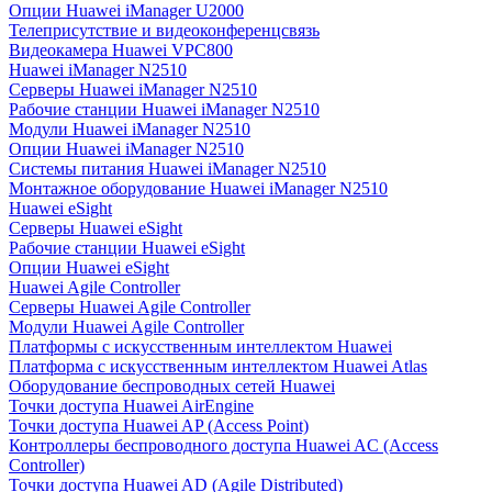
Опции Huawei iManager U2000
Телеприсутствие и видеоконференцсвязь
Видеокамера Huawei VPC800
Huawei iManager N2510
Серверы Huawei iManager N2510
Рабочие станции Huawei iManager N2510
Модули Huawei iManager N2510
Опции Huawei iManager N2510
Системы питания Huawei iManager N2510
Монтажное оборудование Huawei iManager N2510
Huawei eSight
Серверы Huawei eSight
Рабочие станции Huawei eSight
Опции Huawei eSight
Huawei Agile Controller
Серверы Huawei Agile Controller
Модули Huawei Agile Controller
Платформы с искусственным интеллектом Huawei
Платформа с искусственным интеллектом Huawei Atlas
Оборудование беспроводных сетей Huawei
Точки доступа Huawei AirEngine
Точки доступа Huawei AP (Access Point)
Контроллеры беспроводного доступа Huawei AC (Access
Controller)
Точки доступа Huawei AD (Agile Distributed)