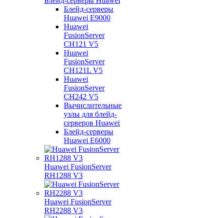
Блейд-серверы Huawei
Блейд-серверы
Huawei E9000
Huawei
FusionServer
CH121 V5
Huawei
FusionServer
CH121L V5
Huawei
FusionServer
CH242 V5
Вычислительные
узлы для блейд-
серверов Huawei
Блейд-серверы
Huawei E6000
Huawei FusionServer
RH1288 V3
Huawei FusionServer
RH2288 V3