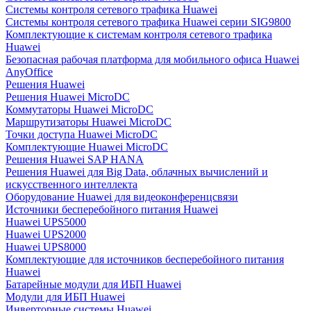
Системы контроля сетевого трафика Huawei
Системы контроля сетевого трафика Huawei серии SIG9800
Комплектующие к системам контроля сетевого трафика
Huawei
Безопасная рабочая платформа для мобильного офиса Huawei
AnyOffice
Решения Huawei
Решения Huawei MicroDC
Коммутаторы Huawei MicroDC
Маршрутизаторы Huawei MicroDC
Точки доступа Huawei MicroDC
Комплектующие Huawei MicroDC
Решения Huawei SAP HANA
Решения Huawei для Big Data, облачных вычислений и
искусственного интеллекта
Оборудование Huawei для видеоконференцсвязи
Источники бесперебойного питания Huawei
Huawei UPS5000
Huawei UPS2000
Huawei UPS8000
Комплектующие для источников бесперебойного питания
Huawei
Батарейные модули для ИБП Huawei
Модули для ИБП Huawei
Инверторные системы Huawei