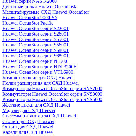
Huawei серии NAS N2000
Дисковые полки Huawei OceanDisk
Масштабируемые СХД Huawei OceanStor
Huawei OceanStor 9000 V5
Huawei OceanStor Pacific
Huawei OceanStor серии S2200T
Huawei OceanStor серии S2600T
Huawei OceanStor серии S5500T
Huawei OceanStor серии S5600T
Huawei OceanStor серии S5800T
Huawei OceanStor серии S6800T
Huawei OceanStor серии N8500
Huawei OceanStor серии HDP3500E
Huawei OceanStor серии VTL6900
Комплектующие для СХД Huawei
Полки расширения для СХД Huawei
Коммутаторы Huawei OceanStor серии SNS2000
Коммутаторы Huawei OceanStor серии SNS3000
Коммутаторы Huawei OceanStor серии SNS5000
Жесткие диски для СХД Huawei
Модули для СХД Huawei
Системы питания для СХД Huawei
Стойки для СХД Huawei
Опции для СХД Huawei
Кабели для СХД Huawei