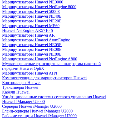
Маршрутизаторы Huawei NE9000
Маршрутизаторы Huawei NetEngine 8000
Маршрутизаторы Huawei 5000E
Маршрутизаторы Huawei NE40E
Маршрутизаторы Huawei NE20E
Маршрутизаторы Huawei ME60
Huawei NetEngine AR5710-S
Маршрутизаторы Huawei AR
Маршрутизаторы Huawei AtomEngine
Маршрутизаторы Huawei NE05E
Маршрутизаторы Huawei NE08E
Маршрутизаторы Huawei NE80E
Маршрутизаторы Huawei NetEngine A800
Мультисервисные транспортные платформы пакетной
передачи Huawei OptiX
Маршрутизаторы Huawei ATN
Комплектующие для маршрутизаторов Huawei
Контроллеры Huawei
Трансиверы Huawei
Кабели Huawei
Унифицированные системы сетевого управления Huawei
Huawei iManager U2000
Серверы Huawei iManager U2000
Блейд-серверы Huawei iManager U2000
Рабочие станции Huawei iManager U2000