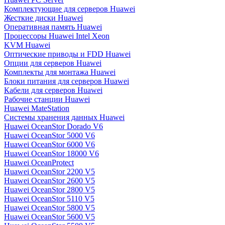
Комплектующие для серверов Huawei
Жесткие диски Huawei
Оперативная память Huawei
Процессоры Huawei Intel Xeon
KVM Huawei
Оптические приводы и FDD Huawei
Опции для серверов Huawei
Комплекты для монтажа Huawei
Блоки питания для серверов Huawei
Кабели для серверов Huawei
Рабочие станции Huawei
Huawei MateStation
Системы хранения данных Huawei
Huawei OceanStor Dorado V6
Huawei OceanStor 5000 V6
Huawei OceanStor 6000 V6
Huawei OceanStor 18000 V6
Huawei OceanProtect
Huawei OceanStor 2200 V5
Huawei OceanStor 2600 V5
Huawei OceanStor 2800 V5
Huawei OceanStor 5110 V5
Huawei OceanStor 5800 V5
Huawei OceanStor 5600 V5