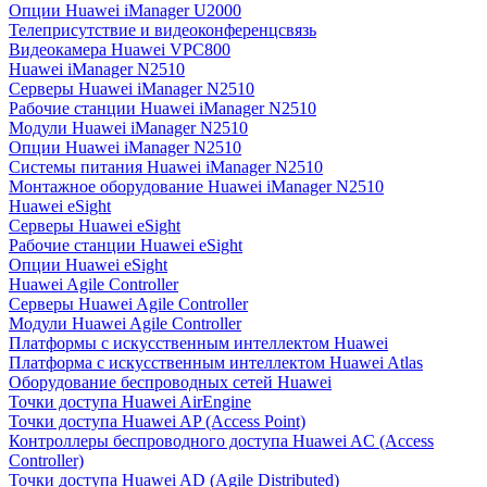
Опции Huawei iManager U2000
Телеприсутствие и видеоконференцсвязь
Видеокамера Huawei VPC800
Huawei iManager N2510
Серверы Huawei iManager N2510
Рабочие станции Huawei iManager N2510
Модули Huawei iManager N2510
Опции Huawei iManager N2510
Системы питания Huawei iManager N2510
Монтажное оборудование Huawei iManager N2510
Huawei eSight
Серверы Huawei eSight
Рабочие станции Huawei eSight
Опции Huawei eSight
Huawei Agile Controller
Серверы Huawei Agile Controller
Модули Huawei Agile Controller
Платформы с искусственным интеллектом Huawei
Платформа с искусственным интеллектом Huawei Atlas
Оборудование беспроводных сетей Huawei
Точки доступа Huawei AirEngine
Точки доступа Huawei AP (Access Point)
Контроллеры беспроводного доступа Huawei AC (Access
Controller)
Точки доступа Huawei AD (Agile Distributed)