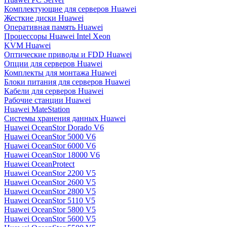
Комплектующие для серверов Huawei
Жесткие диски Huawei
Оперативная память Huawei
Процессоры Huawei Intel Xeon
KVM Huawei
Оптические приводы и FDD Huawei
Опции для серверов Huawei
Комплекты для монтажа Huawei
Блоки питания для серверов Huawei
Кабели для серверов Huawei
Рабочие станции Huawei
Huawei MateStation
Системы хранения данных Huawei
Huawei OceanStor Dorado V6
Huawei OceanStor 5000 V6
Huawei OceanStor 6000 V6
Huawei OceanStor 18000 V6
Huawei OceanProtect
Huawei OceanStor 2200 V5
Huawei OceanStor 2600 V5
Huawei OceanStor 2800 V5
Huawei OceanStor 5110 V5
Huawei OceanStor 5800 V5
Huawei OceanStor 5600 V5