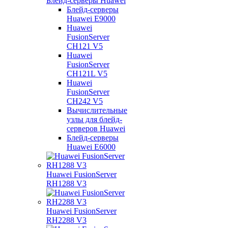
Блейд-серверы Huawei
Блейд-серверы
Huawei E9000
Huawei
FusionServer
CH121 V5
Huawei
FusionServer
CH121L V5
Huawei
FusionServer
CH242 V5
Вычислительные
узлы для блейд-
серверов Huawei
Блейд-серверы
Huawei E6000
Huawei FusionServer
RH1288 V3
Huawei FusionServer
RH2288 V3