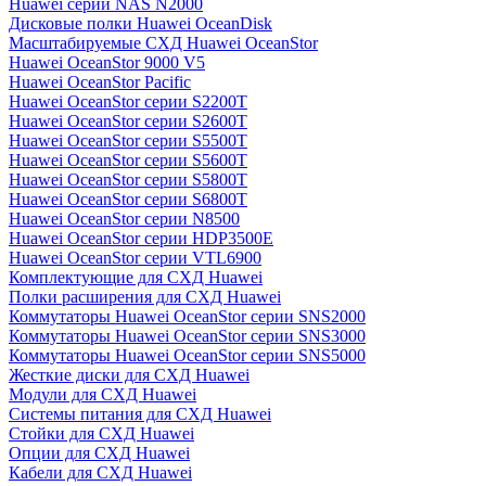
Huawei серии NAS N2000
Дисковые полки Huawei OceanDisk
Масштабируемые СХД Huawei OceanStor
Huawei OceanStor 9000 V5
Huawei OceanStor Pacific
Huawei OceanStor серии S2200T
Huawei OceanStor серии S2600T
Huawei OceanStor серии S5500T
Huawei OceanStor серии S5600T
Huawei OceanStor серии S5800T
Huawei OceanStor серии S6800T
Huawei OceanStor серии N8500
Huawei OceanStor серии HDP3500E
Huawei OceanStor серии VTL6900
Комплектующие для СХД Huawei
Полки расширения для СХД Huawei
Коммутаторы Huawei OceanStor серии SNS2000
Коммутаторы Huawei OceanStor серии SNS3000
Коммутаторы Huawei OceanStor серии SNS5000
Жесткие диски для СХД Huawei
Модули для СХД Huawei
Системы питания для СХД Huawei
Стойки для СХД Huawei
Опции для СХД Huawei
Кабели для СХД Huawei