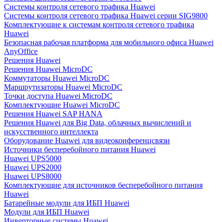
Системы контроля сетевого трафика Huawei
Системы контроля сетевого трафика Huawei серии SIG9800
Комплектующие к системам контроля сетевого трафика
Huawei
Безопасная рабочая платформа для мобильного офиса Huawei
AnyOffice
Решения Huawei
Решения Huawei MicroDC
Коммутаторы Huawei MicroDC
Маршрутизаторы Huawei MicroDC
Точки доступа Huawei MicroDC
Комплектующие Huawei MicroDC
Решения Huawei SAP HANA
Решения Huawei для Big Data, облачных вычислений и
искусственного интеллекта
Оборудование Huawei для видеоконференцсвязи
Источники бесперебойного питания Huawei
Huawei UPS5000
Huawei UPS2000
Huawei UPS8000
Комплектующие для источников бесперебойного питания
Huawei
Батарейные модули для ИБП Huawei
Модули для ИБП Huawei
Инверторные системы Huawei