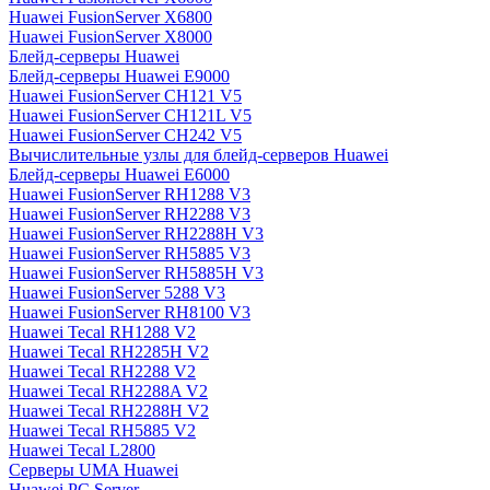
Huawei FusionServer X6800
Huawei FusionServer X8000
Блейд-серверы Huawei
Блейд-серверы Huawei E9000
Huawei FusionServer CH121 V5
Huawei FusionServer CH121L V5
Huawei FusionServer CH242 V5
Вычислительные узлы для блейд-серверов Huawei
Блейд-серверы Huawei E6000
Huawei FusionServer RH1288 V3
Huawei FusionServer RH2288 V3
Huawei FusionServer RH2288H V3
Huawei FusionServer RH5885 V3
Huawei FusionServer RH5885H V3
Huawei FusionServer 5288 V3
Huawei FusionServer RH8100 V3
Huawei Tecal RH1288 V2
Huawei Tecal RH2285H V2
Huawei Tecal RH2288 V2
Huawei Tecal RH2288A V2
Huawei Tecal RH2288H V2
Huawei Tecal RH5885 V2
Huawei Tecal L2800
Серверы UMA Huawei
Huawei PC Server