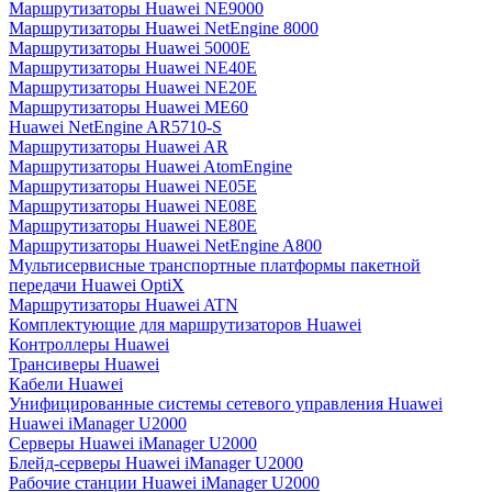
Маршрутизаторы Huawei NE9000
Маршрутизаторы Huawei NetEngine 8000
Маршрутизаторы Huawei 5000E
Маршрутизаторы Huawei NE40E
Маршрутизаторы Huawei NE20E
Маршрутизаторы Huawei ME60
Huawei NetEngine AR5710-S
Маршрутизаторы Huawei AR
Маршрутизаторы Huawei AtomEngine
Маршрутизаторы Huawei NE05E
Маршрутизаторы Huawei NE08E
Маршрутизаторы Huawei NE80E
Маршрутизаторы Huawei NetEngine A800
Мультисервисные транспортные платформы пакетной
передачи Huawei OptiX
Маршрутизаторы Huawei ATN
Комплектующие для маршрутизаторов Huawei
Контроллеры Huawei
Трансиверы Huawei
Кабели Huawei
Унифицированные системы сетевого управления Huawei
Huawei iManager U2000
Серверы Huawei iManager U2000
Блейд-серверы Huawei iManager U2000
Рабочие станции Huawei iManager U2000