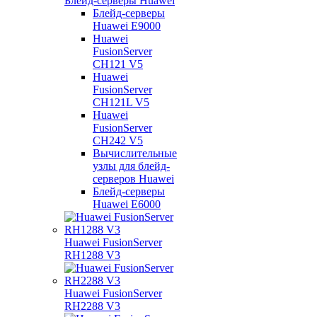
Блейд-серверы Huawei
Блейд-серверы
Huawei E9000
Huawei
FusionServer
CH121 V5
Huawei
FusionServer
CH121L V5
Huawei
FusionServer
CH242 V5
Вычислительные
узлы для блейд-
серверов Huawei
Блейд-серверы
Huawei E6000
Huawei FusionServer
RH1288 V3
Huawei FusionServer
RH2288 V3