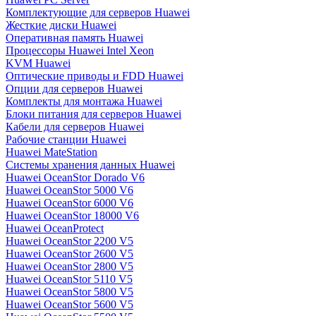
Комплектующие для серверов Huawei
Жесткие диски Huawei
Оперативная память Huawei
Процессоры Huawei Intel Xeon
KVM Huawei
Оптические приводы и FDD Huawei
Опции для серверов Huawei
Комплекты для монтажа Huawei
Блоки питания для серверов Huawei
Кабели для серверов Huawei
Рабочие станции Huawei
Huawei MateStation
Системы хранения данных Huawei
Huawei OceanStor Dorado V6
Huawei OceanStor 5000 V6
Huawei OceanStor 6000 V6
Huawei OceanStor 18000 V6
Huawei OceanProtect
Huawei OceanStor 2200 V5
Huawei OceanStor 2600 V5
Huawei OceanStor 2800 V5
Huawei OceanStor 5110 V5
Huawei OceanStor 5800 V5
Huawei OceanStor 5600 V5