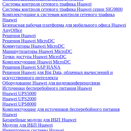
Системы контроля сетевого трафика Huawei
Системы контроля сетевого трафика Huawei серии SIG9800
Комплектующие к системам контроля сетевого трафика
Huawei
Безопасная рабочая платформа для мобильного офиса Huawei
AnyOffice
Решения Huawei
Решения Huawei MicroDC
Коммутаторы Huawei MicroDC
Маршрутизаторы Huawei MicroDC
Точки доступа Huawei MicroDC
Комплектующие Huawei MicroDC
Решения Huawei SAP HANA
Решения Huawei для Big Data, облачных вычислений и
искусственного интеллекта
Оборудование Huawei для видеоконференцсвязи
Источники бесперебойного питания Huawei
Huawei UPS5000
Huawei UPS2000
Huawei UPS8000
Комплектующие для источников бесперебойного питания
Huawei
Батарейные модули для ИБП Huawei
Модули для ИБП Huawei
Инверторные системы Huawei