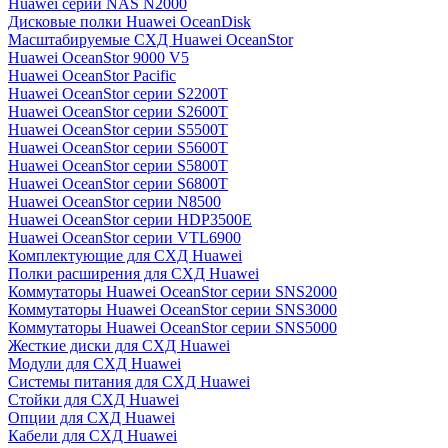
Huawei серии NAS N2000
Дисковые полки Huawei OceanDisk
Масштабируемые СХД Huawei OceanStor
Huawei OceanStor 9000 V5
Huawei OceanStor Pacific
Huawei OceanStor серии S2200T
Huawei OceanStor серии S2600T
Huawei OceanStor серии S5500T
Huawei OceanStor серии S5600T
Huawei OceanStor серии S5800T
Huawei OceanStor серии S6800T
Huawei OceanStor серии N8500
Huawei OceanStor серии HDP3500E
Huawei OceanStor серии VTL6900
Комплектующие для СХД Huawei
Полки расширения для СХД Huawei
Коммутаторы Huawei OceanStor серии SNS2000
Коммутаторы Huawei OceanStor серии SNS3000
Коммутаторы Huawei OceanStor серии SNS5000
Жесткие диски для СХД Huawei
Модули для СХД Huawei
Системы питания для СХД Huawei
Стойки для СХД Huawei
Опции для СХД Huawei
Кабели для СХД Huawei