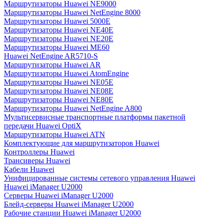
Маршрутизаторы Huawei NE9000
Маршрутизаторы Huawei NetEngine 8000
Маршрутизаторы Huawei 5000E
Маршрутизаторы Huawei NE40E
Маршрутизаторы Huawei NE20E
Маршрутизаторы Huawei ME60
Huawei NetEngine AR5710-S
Маршрутизаторы Huawei AR
Маршрутизаторы Huawei AtomEngine
Маршрутизаторы Huawei NE05E
Маршрутизаторы Huawei NE08E
Маршрутизаторы Huawei NE80E
Маршрутизаторы Huawei NetEngine A800
Мультисервисные транспортные платформы пакетной
передачи Huawei OptiX
Маршрутизаторы Huawei ATN
Комплектующие для маршрутизаторов Huawei
Контроллеры Huawei
Трансиверы Huawei
Кабели Huawei
Унифицированные системы сетевого управления Huawei
Huawei iManager U2000
Серверы Huawei iManager U2000
Блейд-серверы Huawei iManager U2000
Рабочие станции Huawei iManager U2000