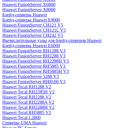
Huawei FusionServer X6800
Huawei FusionServer X8000
Блейд-серверы Huawei
Блейд-серверы Huawei E9000
Huawei FusionServer CH121 V5
Huawei FusionServer CH121L V5
Huawei FusionServer CH242 V5
Вычислительные узлы для блейд-серверов Huawei
Блейд-серверы Huawei E6000
Huawei FusionServer RH1288 V3
Huawei FusionServer RH2288 V3
Huawei FusionServer RH2288H V3
Huawei FusionServer RH5885 V3
Huawei FusionServer RH5885H V3
Huawei FusionServer 5288 V3
Huawei FusionServer RH8100 V3
Huawei Tecal RH1288 V2
Huawei Tecal RH2285H V2
Huawei Tecal RH2288 V2
Huawei Tecal RH2288A V2
Huawei Tecal RH2288H V2
Huawei Tecal RH5885 V2
Huawei Tecal L2800
Серверы UMA Huawei
Huawei PC Server