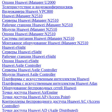
Опции Huawei iManager U2000
Телеприсутствие и видеоконференцсвязь
Видеокамера Huawei VPC800
Huawei iManager N2510
Серверы Huawei iManager N2510
Рабочие станции Huawei iManager N2510
Модули Huawei iManager N2510
Опции Huawei iManager N2510
Системы питания Huawei iManager N2510
Монтажное оборудование Huawei iManager N2510
Huawei eSight
Серверы Huawei eSight
Рабочие станции Huawei eSight
Опции Huawei eSight
Huawei Agile Controller
Серверы Huawei Agile Controller
Модули Huawei Agile Controller
Платформы с искусственным интеллектом Huawei
Платформа с искусственным интеллектом Huawei Atlas
Оборудование беспроводных сетей Huawei
Точки доступа Huawei AirEngine
Точки доступа Huawei AP (Access Point)
Контроллеры беспроводного доступа Huawei AC (Access
Controller)
Точки доступа Huawei AD (Agile Distributed)