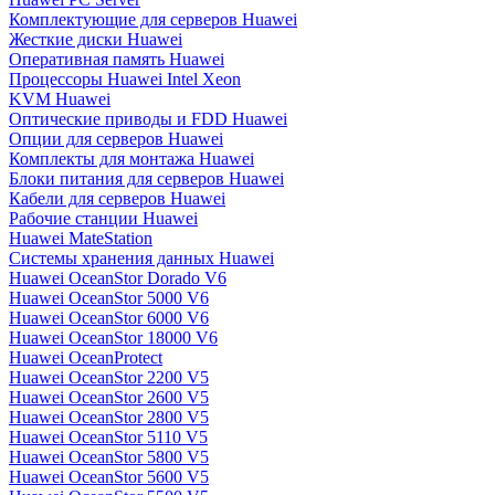
Комплектующие для серверов Huawei
Жесткие диски Huawei
Оперативная память Huawei
Процессоры Huawei Intel Xeon
KVM Huawei
Оптические приводы и FDD Huawei
Опции для серверов Huawei
Комплекты для монтажа Huawei
Блоки питания для серверов Huawei
Кабели для серверов Huawei
Рабочие станции Huawei
Huawei MateStation
Системы хранения данных Huawei
Huawei OceanStor Dorado V6
Huawei OceanStor 5000 V6
Huawei OceanStor 6000 V6
Huawei OceanStor 18000 V6
Huawei OceanProtect
Huawei OceanStor 2200 V5
Huawei OceanStor 2600 V5
Huawei OceanStor 2800 V5
Huawei OceanStor 5110 V5
Huawei OceanStor 5800 V5
Huawei OceanStor 5600 V5