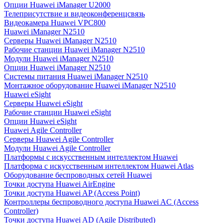
Опции Huawei iManager U2000
Телеприсутствие и видеоконференцсвязь
Видеокамера Huawei VPC800
Huawei iManager N2510
Серверы Huawei iManager N2510
Рабочие станции Huawei iManager N2510
Модули Huawei iManager N2510
Опции Huawei iManager N2510
Системы питания Huawei iManager N2510
Монтажное оборудование Huawei iManager N2510
Huawei eSight
Серверы Huawei eSight
Рабочие станции Huawei eSight
Опции Huawei eSight
Huawei Agile Controller
Серверы Huawei Agile Controller
Модули Huawei Agile Controller
Платформы с искусственным интеллектом Huawei
Платформа с искусственным интеллектом Huawei Atlas
Оборудование беспроводных сетей Huawei
Точки доступа Huawei AirEngine
Точки доступа Huawei AP (Access Point)
Контроллеры беспроводного доступа Huawei AC (Access
Controller)
Точки доступа Huawei AD (Agile Distributed)