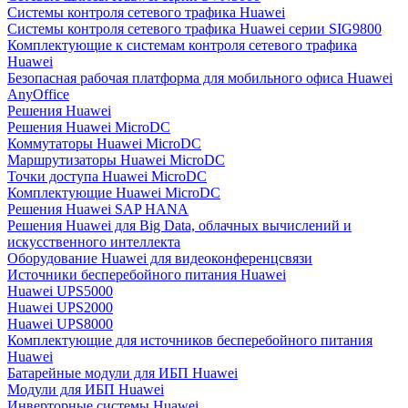
Системы контроля сетевого трафика Huawei
Системы контроля сетевого трафика Huawei серии SIG9800
Комплектующие к системам контроля сетевого трафика
Huawei
Безопасная рабочая платформа для мобильного офиса Huawei
AnyOffice
Решения Huawei
Решения Huawei MicroDC
Коммутаторы Huawei MicroDC
Маршрутизаторы Huawei MicroDC
Точки доступа Huawei MicroDC
Комплектующие Huawei MicroDC
Решения Huawei SAP HANA
Решения Huawei для Big Data, облачных вычислений и
искусственного интеллекта
Оборудование Huawei для видеоконференцсвязи
Источники бесперебойного питания Huawei
Huawei UPS5000
Huawei UPS2000
Huawei UPS8000
Комплектующие для источников бесперебойного питания
Huawei
Батарейные модули для ИБП Huawei
Модули для ИБП Huawei
Инверторные системы Huawei