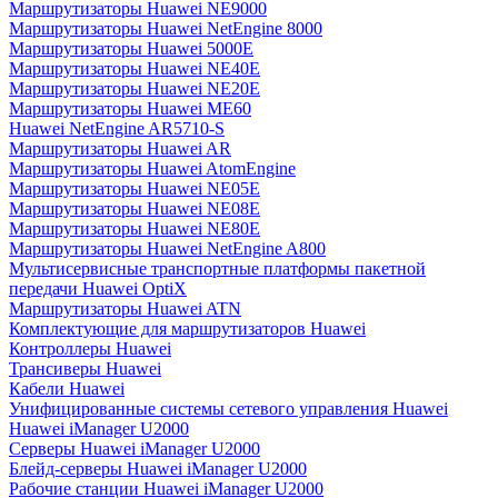
Маршрутизаторы Huawei NE9000
Маршрутизаторы Huawei NetEngine 8000
Маршрутизаторы Huawei 5000E
Маршрутизаторы Huawei NE40E
Маршрутизаторы Huawei NE20E
Маршрутизаторы Huawei ME60
Huawei NetEngine AR5710-S
Маршрутизаторы Huawei AR
Маршрутизаторы Huawei AtomEngine
Маршрутизаторы Huawei NE05E
Маршрутизаторы Huawei NE08E
Маршрутизаторы Huawei NE80E
Маршрутизаторы Huawei NetEngine A800
Мультисервисные транспортные платформы пакетной
передачи Huawei OptiX
Маршрутизаторы Huawei ATN
Комплектующие для маршрутизаторов Huawei
Контроллеры Huawei
Трансиверы Huawei
Кабели Huawei
Унифицированные системы сетевого управления Huawei
Huawei iManager U2000
Серверы Huawei iManager U2000
Блейд-серверы Huawei iManager U2000
Рабочие станции Huawei iManager U2000