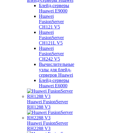
Блейд-серверы Huawei
Блейд-серверы
Huawei E9000
Huawei
FusionServer
CH121 V5
Huawei
FusionServer
CH121L V5
Huawei
FusionServer
CH242 V5
Вычислительные
узлы для блейд-
серверов Huawei
Блейд-серверы
Huawei E6000
Huawei FusionServer
RH1288 V3
Huawei FusionServer
RH2288 V3