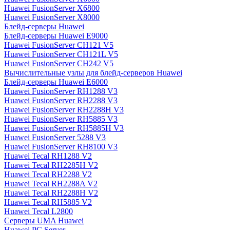
Huawei FusionServer X6800
Huawei FusionServer X8000
Блейд-серверы Huawei
Блейд-серверы Huawei E9000
Huawei FusionServer CH121 V5
Huawei FusionServer CH121L V5
Huawei FusionServer CH242 V5
Вычислительные узлы для блейд-серверов Huawei
Блейд-серверы Huawei E6000
Huawei FusionServer RH1288 V3
Huawei FusionServer RH2288 V3
Huawei FusionServer RH2288H V3
Huawei FusionServer RH5885 V3
Huawei FusionServer RH5885H V3
Huawei FusionServer 5288 V3
Huawei FusionServer RH8100 V3
Huawei Tecal RH1288 V2
Huawei Tecal RH2285H V2
Huawei Tecal RH2288 V2
Huawei Tecal RH2288A V2
Huawei Tecal RH2288H V2
Huawei Tecal RH5885 V2
Huawei Tecal L2800
Серверы UMA Huawei
Huawei PC Server