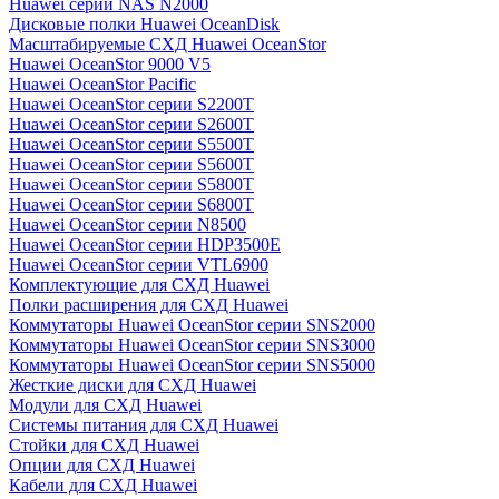
Huawei серии NAS N2000
Дисковые полки Huawei OceanDisk
Масштабируемые СХД Huawei OceanStor
Huawei OceanStor 9000 V5
Huawei OceanStor Pacific
Huawei OceanStor серии S2200T
Huawei OceanStor серии S2600T
Huawei OceanStor серии S5500T
Huawei OceanStor серии S5600T
Huawei OceanStor серии S5800T
Huawei OceanStor серии S6800T
Huawei OceanStor серии N8500
Huawei OceanStor серии HDP3500E
Huawei OceanStor серии VTL6900
Комплектующие для СХД Huawei
Полки расширения для СХД Huawei
Коммутаторы Huawei OceanStor серии SNS2000
Коммутаторы Huawei OceanStor серии SNS3000
Коммутаторы Huawei OceanStor серии SNS5000
Жесткие диски для СХД Huawei
Модули для СХД Huawei
Системы питания для СХД Huawei
Стойки для СХД Huawei
Опции для СХД Huawei
Кабели для СХД Huawei