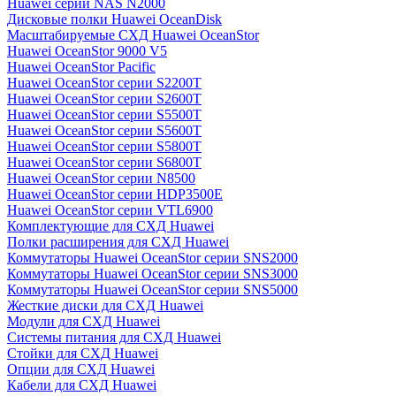
Huawei серии NAS N2000
Дисковые полки Huawei OceanDisk
Масштабируемые СХД Huawei OceanStor
Huawei OceanStor 9000 V5
Huawei OceanStor Pacific
Huawei OceanStor серии S2200T
Huawei OceanStor серии S2600T
Huawei OceanStor серии S5500T
Huawei OceanStor серии S5600T
Huawei OceanStor серии S5800T
Huawei OceanStor серии S6800T
Huawei OceanStor серии N8500
Huawei OceanStor серии HDP3500E
Huawei OceanStor серии VTL6900
Комплектующие для СХД Huawei
Полки расширения для СХД Huawei
Коммутаторы Huawei OceanStor серии SNS2000
Коммутаторы Huawei OceanStor серии SNS3000
Коммутаторы Huawei OceanStor серии SNS5000
Жесткие диски для СХД Huawei
Модули для СХД Huawei
Системы питания для СХД Huawei
Стойки для СХД Huawei
Опции для СХД Huawei
Кабели для СХД Huawei