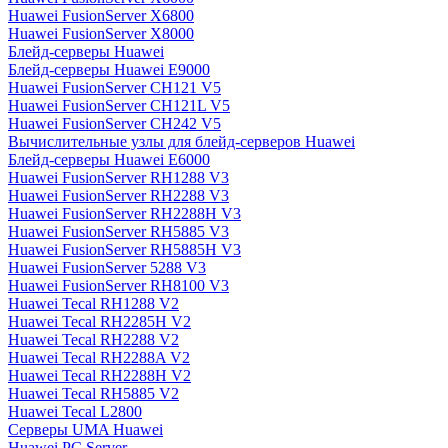
Huawei FusionServer X6800
Huawei FusionServer X8000
Блейд-серверы Huawei
Блейд-серверы Huawei E9000
Huawei FusionServer CH121 V5
Huawei FusionServer CH121L V5
Huawei FusionServer CH242 V5
Вычислительные узлы для блейд-серверов Huawei
Блейд-серверы Huawei E6000
Huawei FusionServer RH1288 V3
Huawei FusionServer RH2288 V3
Huawei FusionServer RH2288H V3
Huawei FusionServer RH5885 V3
Huawei FusionServer RH5885H V3
Huawei FusionServer 5288 V3
Huawei FusionServer RH8100 V3
Huawei Tecal RH1288 V2
Huawei Tecal RH2285H V2
Huawei Tecal RH2288 V2
Huawei Tecal RH2288A V2
Huawei Tecal RH2288H V2
Huawei Tecal RH5885 V2
Huawei Tecal L2800
Серверы UMA Huawei
Huawei PC Server