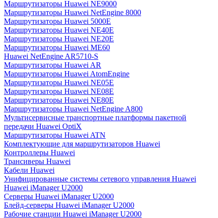
Маршрутизаторы Huawei NE9000
Маршрутизаторы Huawei NetEngine 8000
Маршрутизаторы Huawei 5000E
Маршрутизаторы Huawei NE40E
Маршрутизаторы Huawei NE20E
Маршрутизаторы Huawei ME60
Huawei NetEngine AR5710-S
Маршрутизаторы Huawei AR
Маршрутизаторы Huawei AtomEngine
Маршрутизаторы Huawei NE05E
Маршрутизаторы Huawei NE08E
Маршрутизаторы Huawei NE80E
Маршрутизаторы Huawei NetEngine A800
Мультисервисные транспортные платформы пакетной
передачи Huawei OptiX
Маршрутизаторы Huawei ATN
Комплектующие для маршрутизаторов Huawei
Контроллеры Huawei
Трансиверы Huawei
Кабели Huawei
Унифицированные системы сетевого управления Huawei
Huawei iManager U2000
Серверы Huawei iManager U2000
Блейд-серверы Huawei iManager U2000
Рабочие станции Huawei iManager U2000