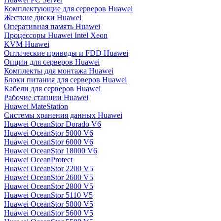
Комплектующие для серверов Huawei
Жесткие диски Huawei
Оперативная память Huawei
Процессоры Huawei Intel Xeon
KVM Huawei
Оптические приводы и FDD Huawei
Опции для серверов Huawei
Комплекты для монтажа Huawei
Блоки питания для серверов Huawei
Кабели для серверов Huawei
Рабочие станции Huawei
Huawei MateStation
Системы хранения данных Huawei
Huawei OceanStor Dorado V6
Huawei OceanStor 5000 V6
Huawei OceanStor 6000 V6
Huawei OceanStor 18000 V6
Huawei OceanProtect
Huawei OceanStor 2200 V5
Huawei OceanStor 2600 V5
Huawei OceanStor 2800 V5
Huawei OceanStor 5110 V5
Huawei OceanStor 5800 V5
Huawei OceanStor 5600 V5