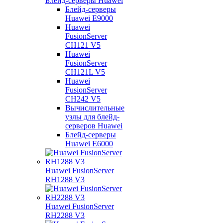
Блейд-серверы Huawei
Блейд-серверы
Huawei E9000
Huawei
FusionServer
CH121 V5
Huawei
FusionServer
CH121L V5
Huawei
FusionServer
CH242 V5
Вычислительные
узлы для блейд-
серверов Huawei
Блейд-серверы
Huawei E6000
Huawei FusionServer
RH1288 V3
Huawei FusionServer
RH2288 V3