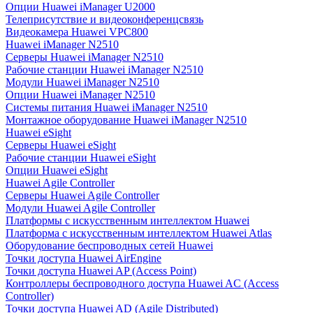
Опции Huawei iManager U2000
Телеприсутствие и видеоконференцсвязь
Видеокамера Huawei VPC800
Huawei iManager N2510
Серверы Huawei iManager N2510
Рабочие станции Huawei iManager N2510
Модули Huawei iManager N2510
Опции Huawei iManager N2510
Системы питания Huawei iManager N2510
Монтажное оборудование Huawei iManager N2510
Huawei eSight
Серверы Huawei eSight
Рабочие станции Huawei eSight
Опции Huawei eSight
Huawei Agile Controller
Серверы Huawei Agile Controller
Модули Huawei Agile Controller
Платформы с искусственным интеллектом Huawei
Платформа с искусственным интеллектом Huawei Atlas
Оборудование беспроводных сетей Huawei
Точки доступа Huawei AirEngine
Точки доступа Huawei AP (Access Point)
Контроллеры беспроводного доступа Huawei AC (Access
Controller)
Точки доступа Huawei AD (Agile Distributed)