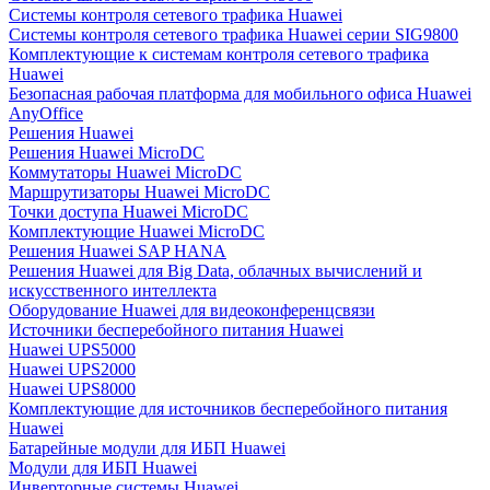
Системы контроля сетевого трафика Huawei
Системы контроля сетевого трафика Huawei серии SIG9800
Комплектующие к системам контроля сетевого трафика
Huawei
Безопасная рабочая платформа для мобильного офиса Huawei
AnyOffice
Решения Huawei
Решения Huawei MicroDC
Коммутаторы Huawei MicroDC
Маршрутизаторы Huawei MicroDC
Точки доступа Huawei MicroDC
Комплектующие Huawei MicroDC
Решения Huawei SAP HANA
Решения Huawei для Big Data, облачных вычислений и
искусственного интеллекта
Оборудование Huawei для видеоконференцсвязи
Источники бесперебойного питания Huawei
Huawei UPS5000
Huawei UPS2000
Huawei UPS8000
Комплектующие для источников бесперебойного питания
Huawei
Батарейные модули для ИБП Huawei
Модули для ИБП Huawei
Инверторные системы Huawei