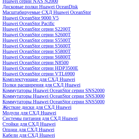
Huawei серии NAS N2000
Дисковые полки Huawei OceanDisk
Масштабируемые СХД Huawei OceanStor
Huawei OceanStor 9000 V5
Huawei OceanStor Pacific
Huawei OceanStor серии S2200T
Huawei OceanStor серии S2600T
Huawei OceanStor серии S5500T
Huawei OceanStor серии S5600T
Huawei OceanStor серии S5800T
Huawei OceanStor серии S6800T
Huawei OceanStor серии N8500
Huawei OceanStor серии HDP3500E
Huawei OceanStor серии VTL6900
Комплектующие для СХД Huawei
Полки расширения для СХД Huawei
Коммутаторы Huawei OceanStor серии SNS2000
Коммутаторы Huawei OceanStor серии SNS3000
Коммутаторы Huawei OceanStor серии SNS5000
Жесткие диски для СХД Huawei
Модули для СХД Huawei
Системы питания для СХД Huawei
Стойки для СХД Huawei
Опции для СХД Huawei
Кабели для СХД Huawei