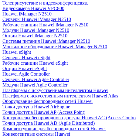
Телеприсутствие и видеоконференцсвязь
Видеокамера Huawei VPC800
Huawei iManager N2510
Серверы Huawei iManager N2510
Рабочие станции Huawei iManager N2510
Модули Huawei iManager N2510
Опции Huawei iManager N2510
Системы питания Huawei iManager N2510
Монтажное оборудование Huawei iManager N2510
Huawei eSight
Серверы Huawei eSight
Рабочие станции Huawei eSight
Опции Huawei eSight
Huawei Agile Controller
Серверы Huawei Agile Controller
Модули Huawei Agile Controller
Платформы с искусственным интеллектом Huawei
Платформа с искусственным интеллектом Huawei Atlas
Оборудование беспроводных сетей Huawei
Точки доступа Huawei AirEngine
Точки доступа Huawei AP (Access Point)
Контроллеры беспроводного доступа Huawei AC (Access Control
Точки доступа Huawei AD (Agile Distributed)
Комплектующие для беспроводных сетей Huawei
Конвергентные системы Huawei