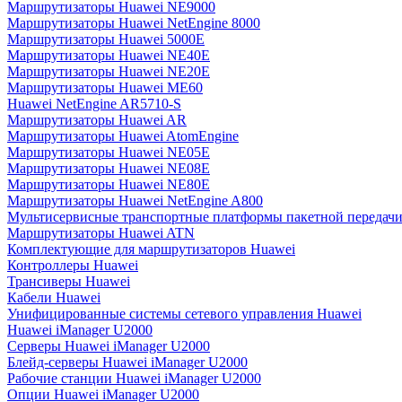
Маршрутизаторы Huawei NE9000
Маршрутизаторы Huawei NetEngine 8000
Маршрутизаторы Huawei 5000E
Маршрутизаторы Huawei NE40E
Маршрутизаторы Huawei NE20E
Маршрутизаторы Huawei ME60
Huawei NetEngine AR5710-S
Маршрутизаторы Huawei AR
Маршрутизаторы Huawei AtomEngine
Маршрутизаторы Huawei NE05E
Маршрутизаторы Huawei NE08E
Маршрутизаторы Huawei NE80E
Маршрутизаторы Huawei NetEngine A800
Мультисервисные транспортные платформы пакетной передачи
Маршрутизаторы Huawei ATN
Комплектующие для маршрутизаторов Huawei
Контроллеры Huawei
Трансиверы Huawei
Кабели Huawei
Унифицированные системы сетевого управления Huawei
Huawei iManager U2000
Серверы Huawei iManager U2000
Блейд-серверы Huawei iManager U2000
Рабочие станции Huawei iManager U2000
Опции Huawei iManager U2000