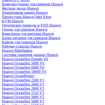
Комплектующие для серверов Huawei
Жесткие диски Huawei
Оперативная память Huawei
Процессоры Huawei Intel Xeon
KVM Huawei
Оптические приводы и FDD Huawei
Опции для серверов Huawei
Комплекты для монтажа Huawei
Блоки питания для серверов Huawei
Кабели для серверов Huawei
Рабочие станции Huawei
Huawei MateStation
Системы хранения данных Huawei
Huawei OceanStor Dorado V6
Huawei OceanStor 5000 V6
Huawei OceanStor 6000 V6
Huawei OceanStor 18000 V6
Huawei OceanProtect
Huawei OceanStor 2200 V5
Huawei OceanStor 2600 V5
Huawei OceanStor 2800 V5
Huawei OceanStor 5110 V5
Huawei OceanStor 5800 V5
Huawei OceanStor 5600 V5