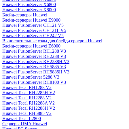
Huawei FusionServer X6800
Huawei FusionServer X8000
Блейд-серверы Huawei
Блейд-серверы Huawei E9000
Huawei FusionServer CH121 V5
Huawei FusionServer CH121L V5
Huawei FusionServer CH242 V5
Вычислительные узлы для блейд-серверов Huawei
Блейд-серверы Huawei E6000
Huawei FusionServer RH1288 V3
Huawei FusionServer RH2288 V3
Huawei FusionServer RH2288H V3
Huawei FusionServer RH5885 V3
Huawei FusionServer RH5885H V3
Huawei FusionServer 5288 V3
Huawei FusionServer RH8100 V3
Huawei Tecal RH1288 V2
Huawei Tecal RH2285H V2
Huawei Tecal RH2288 V2
Huawei Tecal RH2288A V2
Huawei Tecal RH2288H V2
Huawei Tecal RH5885 V2
Huawei Tecal L2800
Серверы UMA Huawei
Huawei PC Server