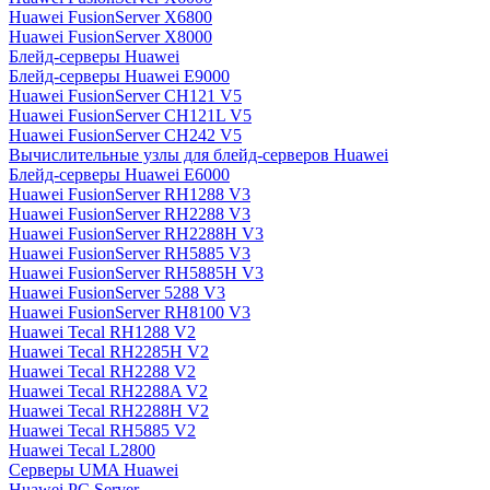
Huawei FusionServer X6800
Huawei FusionServer X8000
Блейд-серверы Huawei
Блейд-серверы Huawei E9000
Huawei FusionServer CH121 V5
Huawei FusionServer CH121L V5
Huawei FusionServer CH242 V5
Вычислительные узлы для блейд-серверов Huawei
Блейд-серверы Huawei E6000
Huawei FusionServer RH1288 V3
Huawei FusionServer RH2288 V3
Huawei FusionServer RH2288H V3
Huawei FusionServer RH5885 V3
Huawei FusionServer RH5885H V3
Huawei FusionServer 5288 V3
Huawei FusionServer RH8100 V3
Huawei Tecal RH1288 V2
Huawei Tecal RH2285H V2
Huawei Tecal RH2288 V2
Huawei Tecal RH2288A V2
Huawei Tecal RH2288H V2
Huawei Tecal RH5885 V2
Huawei Tecal L2800
Серверы UMA Huawei
Huawei PC Server