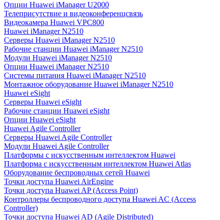
Опции Huawei iManager U2000
Телеприсутствие и видеоконференцсвязь
Видеокамера Huawei VPC800
Huawei iManager N2510
Серверы Huawei iManager N2510
Рабочие станции Huawei iManager N2510
Модули Huawei iManager N2510
Опции Huawei iManager N2510
Системы питания Huawei iManager N2510
Монтажное оборудование Huawei iManager N2510
Huawei eSight
Серверы Huawei eSight
Рабочие станции Huawei eSight
Опции Huawei eSight
Huawei Agile Controller
Серверы Huawei Agile Controller
Модули Huawei Agile Controller
Платформы с искусственным интеллектом Huawei
Платформа с искусственным интеллектом Huawei Atlas
Оборудование беспроводных сетей Huawei
Точки доступа Huawei AirEngine
Точки доступа Huawei AP (Access Point)
Контроллеры беспроводного доступа Huawei AC (Access
Controller)
Точки доступа Huawei AD (Agile Distributed)