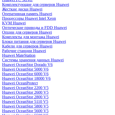
Комплектующие для серверов Huawei
Жесткие диски Huawei
Оперативная память Huawei
Процессоры Huawei Intel Xeon
KVM Huawei
Оптические приводы и FDD Huawei
Опции для серверов Huawei
Комплекты для монтажа Huawei
Блоки питания для серверов Huawei
Кабели для серверов Huawei
Рабочие станции Huawei
Huawei MateStation
Системы хранения данных Huawei
Huawei OceanStor Dorado V6
Huawei OceanStor 5000 V6
Huawei OceanStor 6000 V6
Huawei OceanStor 18000 V6
Huawei OceanProtect
Huawei OceanStor 2200 V5
Huawei OceanStor 2600 V5
Huawei OceanStor 2800 V5
Huawei OceanStor 5110 V5
Huawei OceanStor 5800 V5
Huawei OceanStor 5600 V5