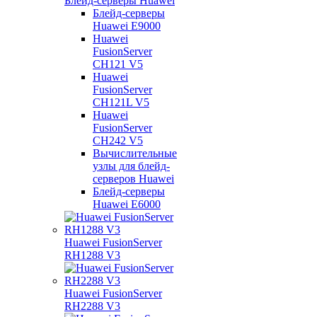
Блейд-серверы Huawei
Блейд-серверы
Huawei E9000
Huawei
FusionServer
CH121 V5
Huawei
FusionServer
CH121L V5
Huawei
FusionServer
CH242 V5
Вычислительные
узлы для блейд-
серверов Huawei
Блейд-серверы
Huawei E6000
Huawei FusionServer
RH1288 V3
Huawei FusionServer
RH2288 V3