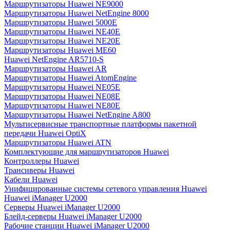
Маршрутизаторы Huawei NE9000
Маршрутизаторы Huawei NetEngine 8000
Маршрутизаторы Huawei 5000E
Маршрутизаторы Huawei NE40E
Маршрутизаторы Huawei NE20E
Маршрутизаторы Huawei ME60
Huawei NetEngine AR5710-S
Маршрутизаторы Huawei AR
Маршрутизаторы Huawei AtomEngine
Маршрутизаторы Huawei NE05E
Маршрутизаторы Huawei NE08E
Маршрутизаторы Huawei NE80E
Маршрутизаторы Huawei NetEngine A800
Мультисервисные транспортные платформы пакетной
передачи Huawei OptiX
Маршрутизаторы Huawei ATN
Комплектующие для маршрутизаторов Huawei
Контроллеры Huawei
Трансиверы Huawei
Кабели Huawei
Унифицированные системы сетевого управления Huawei
Huawei iManager U2000
Серверы Huawei iManager U2000
Блейд-серверы Huawei iManager U2000
Рабочие станции Huawei iManager U2000