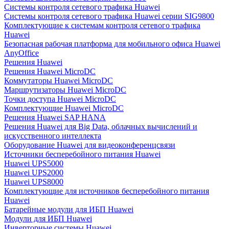
Системы контроля сетевого трафика Huawei
Системы контроля сетевого трафика Huawei серии SIG9800
Комплектующие к системам контроля сетевого трафика
Huawei
Безопасная рабочая платформа для мобильного офиса Huawei
AnyOffice
Решения Huawei
Решения Huawei MicroDC
Коммутаторы Huawei MicroDC
Маршрутизаторы Huawei MicroDC
Точки доступа Huawei MicroDC
Комплектующие Huawei MicroDC
Решения Huawei SAP HANA
Решения Huawei для Big Data, облачных вычислений и
искусственного интеллекта
Оборудование Huawei для видеоконференцсвязи
Источники бесперебойного питания Huawei
Huawei UPS5000
Huawei UPS2000
Huawei UPS8000
Комплектующие для источников бесперебойного питания
Huawei
Батарейные модули для ИБП Huawei
Модули для ИБП Huawei
Инверторные системы Huawei