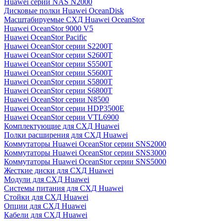
Huawei серии NAS N2000
Дисковые полки Huawei OceanDisk
Масштабируемые СХД Huawei OceanStor
Huawei OceanStor 9000 V5
Huawei OceanStor Pacific
Huawei OceanStor серии S2200T
Huawei OceanStor серии S2600T
Huawei OceanStor серии S5500T
Huawei OceanStor серии S5600T
Huawei OceanStor серии S5800T
Huawei OceanStor серии S6800T
Huawei OceanStor серии N8500
Huawei OceanStor серии HDP3500E
Huawei OceanStor серии VTL6900
Комплектующие для СХД Huawei
Полки расширения для СХД Huawei
Коммутаторы Huawei OceanStor серии SNS2000
Коммутаторы Huawei OceanStor серии SNS3000
Коммутаторы Huawei OceanStor серии SNS5000
Жесткие диски для СХД Huawei
Модули для СХД Huawei
Системы питания для СХД Huawei
Стойки для СХД Huawei
Опции для СХД Huawei
Кабели для СХД Huawei