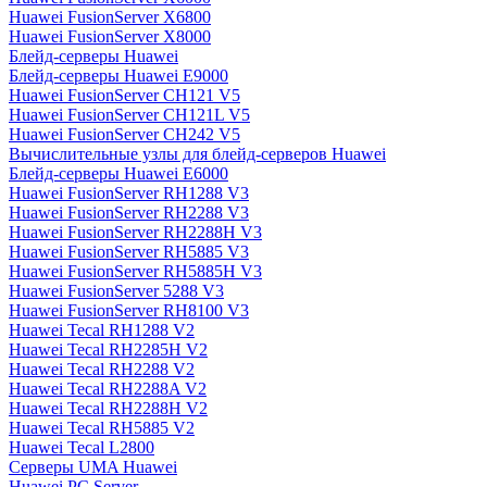
Huawei FusionServer X6800
Huawei FusionServer X8000
Блейд-серверы Huawei
Блейд-серверы Huawei E9000
Huawei FusionServer CH121 V5
Huawei FusionServer CH121L V5
Huawei FusionServer CH242 V5
Вычислительные узлы для блейд-серверов Huawei
Блейд-серверы Huawei E6000
Huawei FusionServer RH1288 V3
Huawei FusionServer RH2288 V3
Huawei FusionServer RH2288H V3
Huawei FusionServer RH5885 V3
Huawei FusionServer RH5885H V3
Huawei FusionServer 5288 V3
Huawei FusionServer RH8100 V3
Huawei Tecal RH1288 V2
Huawei Tecal RH2285H V2
Huawei Tecal RH2288 V2
Huawei Tecal RH2288A V2
Huawei Tecal RH2288H V2
Huawei Tecal RH5885 V2
Huawei Tecal L2800
Серверы UMA Huawei
Huawei PC Server