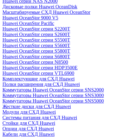
Huawei серии NAS N2000
Дисковые полки Huawei OceanDisk
Масштабируемые СХД Huawei OceanStor
Huawei OceanStor 9000 V5
Huawei OceanStor Pacific
Huawei OceanStor серии S2200T
Huawei OceanStor серии S2600T
Huawei OceanStor серии S5500T
Huawei OceanStor серии S5600T
Huawei OceanStor серии S5800T
Huawei OceanStor серии S6800T
Huawei OceanStor серии N8500
Huawei OceanStor серии HDP3500E
Huawei OceanStor серии VTL6900
Комплектующие для СХД Huawei
Полки расширения для СХД Huawei
Коммутаторы Huawei OceanStor серии SNS2000
Коммутаторы Huawei OceanStor серии SNS3000
Коммутаторы Huawei OceanStor серии SNS5000
Жесткие диски для СХД Huawei
Модули для СХД Huawei
Системы питания для СХД Huawei
Стойки для СХД Huawei
Опции для СХД Huawei
Кабели для СХД Huawei