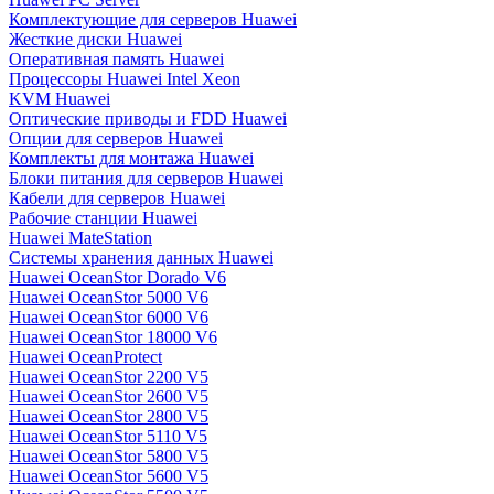
Комплектующие для серверов Huawei
Жесткие диски Huawei
Оперативная память Huawei
Процессоры Huawei Intel Xeon
KVM Huawei
Оптические приводы и FDD Huawei
Опции для серверов Huawei
Комплекты для монтажа Huawei
Блоки питания для серверов Huawei
Кабели для серверов Huawei
Рабочие станции Huawei
Huawei MateStation
Системы хранения данных Huawei
Huawei OceanStor Dorado V6
Huawei OceanStor 5000 V6
Huawei OceanStor 6000 V6
Huawei OceanStor 18000 V6
Huawei OceanProtect
Huawei OceanStor 2200 V5
Huawei OceanStor 2600 V5
Huawei OceanStor 2800 V5
Huawei OceanStor 5110 V5
Huawei OceanStor 5800 V5
Huawei OceanStor 5600 V5