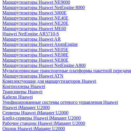
Маршрутизаторы Huawei NE9000
Маршрутизаторы Huawei NetEngine 8000
Маршрутизаторы Huawei 5000E
Маршрутизаторы Huawei NE40E
Маршрутизаторы Huawei NE20E
Маршрутизаторы Huawei ME60
Huawei NetEngine AR5710-S
Маршрутизаторы Huawei AR
Маршрутизаторы Huawei AtomEngine
Маршрутизаторы Huawei NE05E
Маршрутизаторы Huawei NE08E
Маршрутизаторы Huawei NE80E
Маршрутизаторы Huawei NetEngine A800
Мультисервисные транспортные платформы пакетной передачи
Маршрутизаторы Huawei ATN
Комплектующие для маршрутизаторов Huawei
Контроллеры Huawei
Трансиверы Huawei
Кабели Huawei
Унифицированные системы сетевого управления Huawei
Huawei iManager U2000
Серверы Huawei iManager U2000
Блейд-серверы Huawei iManager U2000
Рабочие станции Huawei iManager U2000
Опции Huawei iManager U2000