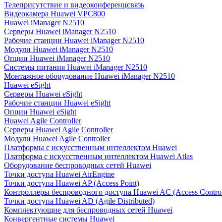
Телеприсутствие и видеоконференцсвязь
Видеокамера Huawei VPC800
Huawei iManager N2510
Серверы Huawei iManager N2510
Рабочие станции Huawei iManager N2510
Модули Huawei iManager N2510
Опции Huawei iManager N2510
Системы питания Huawei iManager N2510
Монтажное оборудование Huawei iManager N2510
Huawei eSight
Серверы Huawei eSight
Рабочие станции Huawei eSight
Опции Huawei eSight
Huawei Agile Controller
Серверы Huawei Agile Controller
Модули Huawei Agile Controller
Платформы с искусственным интеллектом Huawei
Платформа с искусственным интеллектом Huawei Atlas
Оборудование беспроводных сетей Huawei
Точки доступа Huawei AirEngine
Точки доступа Huawei AP (Access Point)
Контроллеры беспроводного доступа Huawei AC (Access Control
Точки доступа Huawei AD (Agile Distributed)
Комплектующие для беспроводных сетей Huawei
Конвергентные системы Huawei