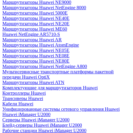
Маршрутизаторы Huawei NE9000
Маршрутизаторы Huawei NetEngine 8000
Маршрутизаторы Huawei 5000E
Маршрутизаторы Huawei NE40E
Маршрутизаторы Huawei NE20E
Маршрутизаторы Huawei ME60
Huawei NetEngine AR5710-S
Маршрутизаторы Huawei AR
Маршрутизаторы Huawei AtomEngine
Маршрутизаторы Huawei NE05E
Маршрутизаторы Huawei NE08E
Маршрутизаторы Huawei NE80E
Маршрутизаторы Huawei NetEngine A800
Мультисервисные транспортные платформы пакетной
передачи Huawei OptiX
Маршрутизаторы Huawei ATN
Комплектующие для маршрутизаторов Huawei
Контроллеры Huawei
Трансиверы Huawei
Кабели Huawei
Унифицированные системы сетевого управления Huawei
Huawei iManager U2000
Серверы Huawei iManager U2000
Блейд-серверы Huawei iManager U2000
Рабочие станции Huawei iManager U2000