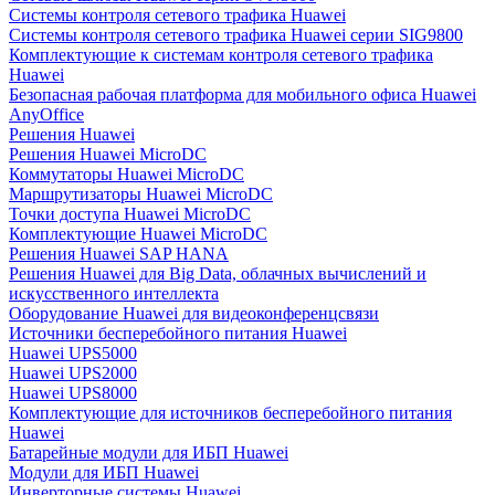
Системы контроля сетевого трафика Huawei
Системы контроля сетевого трафика Huawei серии SIG9800
Комплектующие к системам контроля сетевого трафика
Huawei
Безопасная рабочая платформа для мобильного офиса Huawei
AnyOffice
Решения Huawei
Решения Huawei MicroDC
Коммутаторы Huawei MicroDC
Маршрутизаторы Huawei MicroDC
Точки доступа Huawei MicroDC
Комплектующие Huawei MicroDC
Решения Huawei SAP HANA
Решения Huawei для Big Data, облачных вычислений и
искусственного интеллекта
Оборудование Huawei для видеоконференцсвязи
Источники бесперебойного питания Huawei
Huawei UPS5000
Huawei UPS2000
Huawei UPS8000
Комплектующие для источников бесперебойного питания
Huawei
Батарейные модули для ИБП Huawei
Модули для ИБП Huawei
Инверторные системы Huawei