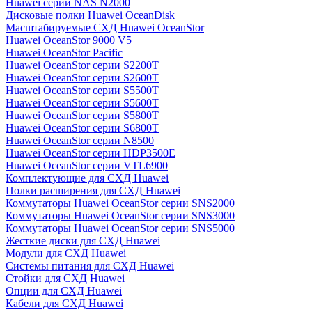
Huawei серии NAS N2000
Дисковые полки Huawei OceanDisk
Масштабируемые СХД Huawei OceanStor
Huawei OceanStor 9000 V5
Huawei OceanStor Pacific
Huawei OceanStor серии S2200T
Huawei OceanStor серии S2600T
Huawei OceanStor серии S5500T
Huawei OceanStor серии S5600T
Huawei OceanStor серии S5800T
Huawei OceanStor серии S6800T
Huawei OceanStor серии N8500
Huawei OceanStor серии HDP3500E
Huawei OceanStor серии VTL6900
Комплектующие для СХД Huawei
Полки расширения для СХД Huawei
Коммутаторы Huawei OceanStor серии SNS2000
Коммутаторы Huawei OceanStor серии SNS3000
Коммутаторы Huawei OceanStor серии SNS5000
Жесткие диски для СХД Huawei
Модули для СХД Huawei
Системы питания для СХД Huawei
Стойки для СХД Huawei
Опции для СХД Huawei
Кабели для СХД Huawei