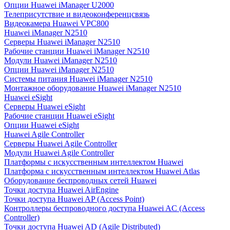
Опции Huawei iManager U2000
Телеприсутствие и видеоконференцсвязь
Видеокамера Huawei VPC800
Huawei iManager N2510
Серверы Huawei iManager N2510
Рабочие станции Huawei iManager N2510
Модули Huawei iManager N2510
Опции Huawei iManager N2510
Системы питания Huawei iManager N2510
Монтажное оборудование Huawei iManager N2510
Huawei eSight
Серверы Huawei eSight
Рабочие станции Huawei eSight
Опции Huawei eSight
Huawei Agile Controller
Серверы Huawei Agile Controller
Модули Huawei Agile Controller
Платформы с искусственным интеллектом Huawei
Платформа с искусственным интеллектом Huawei Atlas
Оборудование беспроводных сетей Huawei
Точки доступа Huawei AirEngine
Точки доступа Huawei AP (Access Point)
Контроллеры беспроводного доступа Huawei AC (Access
Controller)
Точки доступа Huawei AD (Agile Distributed)