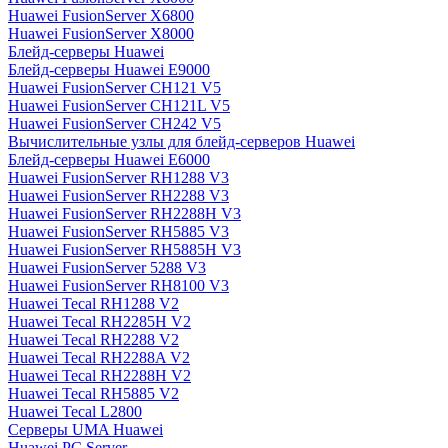
Huawei FusionServer X6800
Huawei FusionServer X8000
Блейд-серверы Huawei
Блейд-серверы Huawei E9000
Huawei FusionServer CH121 V5
Huawei FusionServer CH121L V5
Huawei FusionServer CH242 V5
Вычислительные узлы для блейд-серверов Huawei
Блейд-серверы Huawei E6000
Huawei FusionServer RH1288 V3
Huawei FusionServer RH2288 V3
Huawei FusionServer RH2288H V3
Huawei FusionServer RH5885 V3
Huawei FusionServer RH5885H V3
Huawei FusionServer 5288 V3
Huawei FusionServer RH8100 V3
Huawei Tecal RH1288 V2
Huawei Tecal RH2285H V2
Huawei Tecal RH2288 V2
Huawei Tecal RH2288A V2
Huawei Tecal RH2288H V2
Huawei Tecal RH5885 V2
Huawei Tecal L2800
Серверы UMA Huawei
Huawei PC Server