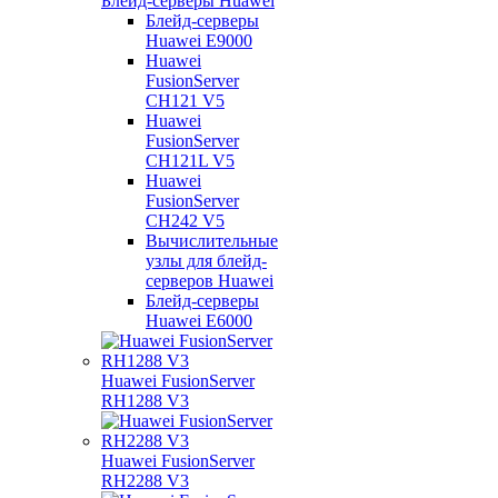
Блейд-серверы Huawei
Блейд-серверы
Huawei E9000
Huawei
FusionServer
CH121 V5
Huawei
FusionServer
CH121L V5
Huawei
FusionServer
CH242 V5
Вычислительные
узлы для блейд-
серверов Huawei
Блейд-серверы
Huawei E6000
Huawei FusionServer
RH1288 V3
Huawei FusionServer
RH2288 V3