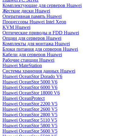
Комплектующие для серверов Huawei
Жесткие диски Huawei
Оперативная память Huawei
Процессоры Huawei Intel Xeon
KVM Huawei
Оптические приводы и FDD Huawei
Опции для серверов Huawei
Комплекты для монтажа Huawei
Блоки питания для серверов Huawei
Кабели для серверов Huawei
Рабочие станции Huawei
Huawei MateStation
Системы хранения данных Huawei
Huawei OceanStor Dorado V6
Huawei OceanStor 5000 V6
Huawei OceanStor 6000 V6
Huawei OceanStor 18000 V6
Huawei OceanProtect
Huawei OceanStor 2200 V5
Huawei OceanStor 2600 V5
Huawei OceanStor 2800 V5
Huawei OceanStor 5110 V5
Huawei OceanStor 5800 V5
Huawei OceanStor 5600 V5