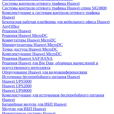
Системы контроля сетевого трафика Huawei
Системы контроля сетевого трафика Huawei серии SIG9800
Комплектующие к системам контроля сетевого трафика
Huawei
Безопасная рабочая платформа для мобильного офиса Huawei
AnyOffice
Решения Huawei
Решения Huawei MicroDC
Коммутаторы Huawei MicroDC
Маршрутизаторы Huawei MicroDC
Точки доступа Huawei MicroDC
Комплектующие Huawei MicroDC
Решения Huawei SAP HANA
Решения Huawei для Big Data, облачных вычислений и
искусственного интеллекта
Оборудование Huawei для видеоконференцсвязи
Источники бесперебойного питания Huawei
Huawei UPS5000
Huawei UPS2000
Huawei UPS8000
Комплектующие для источников бесперебойного питания
Huawei
Батарейные модули для ИБП Huawei
Модули для ИБП Huawei
Инверторные системы Huawei