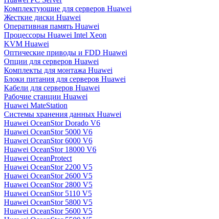
Комплектующие для серверов Huawei
Жесткие диски Huawei
Оперативная память Huawei
Процессоры Huawei Intel Xeon
KVM Huawei
Оптические приводы и FDD Huawei
Опции для серверов Huawei
Комплекты для монтажа Huawei
Блоки питания для серверов Huawei
Кабели для серверов Huawei
Рабочие станции Huawei
Huawei MateStation
Системы хранения данных Huawei
Huawei OceanStor Dorado V6
Huawei OceanStor 5000 V6
Huawei OceanStor 6000 V6
Huawei OceanStor 18000 V6
Huawei OceanProtect
Huawei OceanStor 2200 V5
Huawei OceanStor 2600 V5
Huawei OceanStor 2800 V5
Huawei OceanStor 5110 V5
Huawei OceanStor 5800 V5
Huawei OceanStor 5600 V5