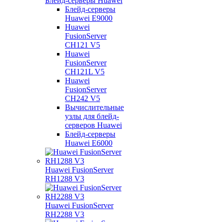
Блейд-серверы Huawei
Блейд-серверы
Huawei E9000
Huawei
FusionServer
CH121 V5
Huawei
FusionServer
CH121L V5
Huawei
FusionServer
CH242 V5
Вычислительные
узлы для блейд-
серверов Huawei
Блейд-серверы
Huawei E6000
Huawei FusionServer
RH1288 V3
Huawei FusionServer
RH2288 V3