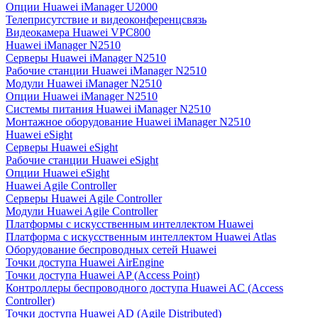
Опции Huawei iManager U2000
Телеприсутствие и видеоконференцсвязь
Видеокамера Huawei VPC800
Huawei iManager N2510
Серверы Huawei iManager N2510
Рабочие станции Huawei iManager N2510
Модули Huawei iManager N2510
Опции Huawei iManager N2510
Системы питания Huawei iManager N2510
Монтажное оборудование Huawei iManager N2510
Huawei eSight
Серверы Huawei eSight
Рабочие станции Huawei eSight
Опции Huawei eSight
Huawei Agile Controller
Серверы Huawei Agile Controller
Модули Huawei Agile Controller
Платформы с искусственным интеллектом Huawei
Платформа с искусственным интеллектом Huawei Atlas
Оборудование беспроводных сетей Huawei
Точки доступа Huawei AirEngine
Точки доступа Huawei AP (Access Point)
Контроллеры беспроводного доступа Huawei AC (Access
Controller)
Точки доступа Huawei AD (Agile Distributed)