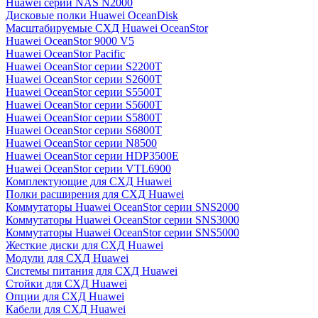
Huawei серии NAS N2000
Дисковые полки Huawei OceanDisk
Масштабируемые СХД Huawei OceanStor
Huawei OceanStor 9000 V5
Huawei OceanStor Pacific
Huawei OceanStor серии S2200T
Huawei OceanStor серии S2600T
Huawei OceanStor серии S5500T
Huawei OceanStor серии S5600T
Huawei OceanStor серии S5800T
Huawei OceanStor серии S6800T
Huawei OceanStor серии N8500
Huawei OceanStor серии HDP3500E
Huawei OceanStor серии VTL6900
Комплектующие для СХД Huawei
Полки расширения для СХД Huawei
Коммутаторы Huawei OceanStor серии SNS2000
Коммутаторы Huawei OceanStor серии SNS3000
Коммутаторы Huawei OceanStor серии SNS5000
Жесткие диски для СХД Huawei
Модули для СХД Huawei
Системы питания для СХД Huawei
Стойки для СХД Huawei
Опции для СХД Huawei
Кабели для СХД Huawei