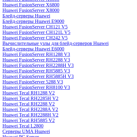
Huawei FusionServer X6800
Huawei FusionServer X8000
Блейд-серверы Huawei
Блейд-серверы Huawei E9000
Huawei FusionServer CH121 V5
Huawei FusionServer CH121L V5
Huawei FusionServer CH242 V5
Вычислительные узлы для блейд-серверов Huawei
Блейд-серверы Huawei E6000
Huawei FusionServer RH1288 V3
Huawei FusionServer RH2288 V3
Huawei FusionServer RH2288H V3
Huawei FusionServer RH5885 V3
Huawei FusionServer RH5885H V3
Huawei FusionServer 5288 V3
Huawei FusionServer RH8100 V3
Huawei Tecal RH1288 V2
Huawei Tecal RH2285H V2
Huawei Tecal RH2288 V2
Huawei Tecal RH2288A V2
Huawei Tecal RH2288H V2
Huawei Tecal RH5885 V2
Huawei Tecal L2800
Серверы UMA Huawei
Huawei PC Server