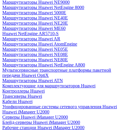
Маршрутизаторы Huawei NE9000
Маршрутизаторы Huawei NetEngine 8000
Маршрутизаторы Huawei 5000E
Маршрутизаторы Huawei NE40E
Маршрутизаторы Huawei NE20E
Маршрутизаторы Huawei ME60
Huawei NetEngine AR5710-S
Маршрутизаторы Huawei AR
Маршрутизаторы Huawei AtomEngine
Маршрутизаторы Huawei NE05E
Маршрутизаторы Huawei NE08E
Маршрутизаторы Huawei NE80E
Маршрутизаторы Huawei NetEngine A800
Мультисервисные транспортные платформы пакетной
передачи Huawei OptiX
Маршрутизаторы Huawei ATN
Комплектующие для маршрутизаторов Huawei
Контроллеры Huawei
Трансиверы Huawei
Кабели Huawei
Унифицированные системы сетевого управления Huawei
Huawei iManager U2000
Серверы Huawei iManager U2000
Блейд-серверы Huawei iManager U2000
Рабочие станции Huawei iManager U2000