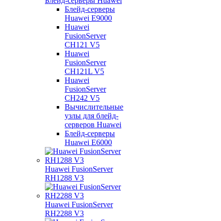
Блейд-серверы Huawei
Блейд-серверы
Huawei E9000
Huawei
FusionServer
CH121 V5
Huawei
FusionServer
CH121L V5
Huawei
FusionServer
CH242 V5
Вычислительные
узлы для блейд-
серверов Huawei
Блейд-серверы
Huawei E6000
Huawei FusionServer
RH1288 V3
Huawei FusionServer
RH2288 V3