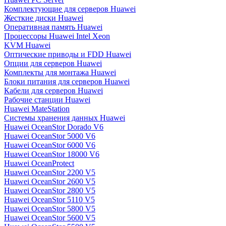
Комплектующие для серверов Huawei
Жесткие диски Huawei
Оперативная память Huawei
Процессоры Huawei Intel Xeon
KVM Huawei
Оптические приводы и FDD Huawei
Опции для серверов Huawei
Комплекты для монтажа Huawei
Блоки питания для серверов Huawei
Кабели для серверов Huawei
Рабочие станции Huawei
Huawei MateStation
Системы хранения данных Huawei
Huawei OceanStor Dorado V6
Huawei OceanStor 5000 V6
Huawei OceanStor 6000 V6
Huawei OceanStor 18000 V6
Huawei OceanProtect
Huawei OceanStor 2200 V5
Huawei OceanStor 2600 V5
Huawei OceanStor 2800 V5
Huawei OceanStor 5110 V5
Huawei OceanStor 5800 V5
Huawei OceanStor 5600 V5