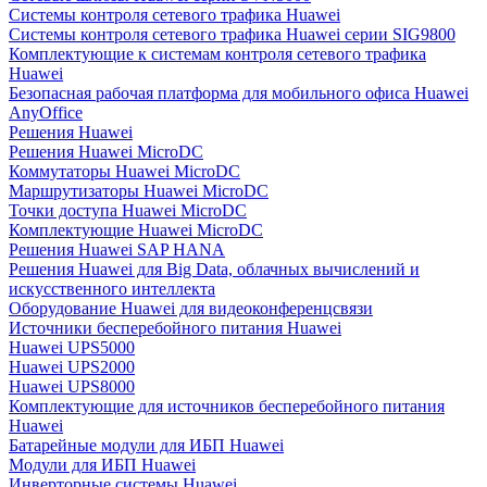
Системы контроля сетевого трафика Huawei
Системы контроля сетевого трафика Huawei серии SIG9800
Комплектующие к системам контроля сетевого трафика
Huawei
Безопасная рабочая платформа для мобильного офиса Huawei
AnyOffice
Решения Huawei
Решения Huawei MicroDC
Коммутаторы Huawei MicroDC
Маршрутизаторы Huawei MicroDC
Точки доступа Huawei MicroDC
Комплектующие Huawei MicroDC
Решения Huawei SAP HANA
Решения Huawei для Big Data, облачных вычислений и
искусственного интеллекта
Оборудование Huawei для видеоконференцсвязи
Источники бесперебойного питания Huawei
Huawei UPS5000
Huawei UPS2000
Huawei UPS8000
Комплектующие для источников бесперебойного питания
Huawei
Батарейные модули для ИБП Huawei
Модули для ИБП Huawei
Инверторные системы Huawei