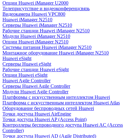
Опции Huawei iManager U2000
Телеприсутствие и видеоконференцсвязь
Видеокамера Huawei VPC800
Huawei iManager N2510
Серверы Huawei iManager N2510
Рабочие станции Huawei iManager N2510
Модули Huawei iManager N2510
Опции Huawei iManager N2510
Системы питания Huawei iManager N2510
Монтажное оборудование Huawei iManager N2510
Huawei eSight
Серверы Huawei eSight
Рабочие станции Huawei eSight
Опции Huawei eSight
Huawei Agile Controller
Серверы Huawei Agile Controller
Модули Huawei Agile Controller
Платформы с искусственным интеллектом Huawei
Платформа с искусственным интеллектом Huawei Atlas
Оборудование беспроводных сетей Huawei
Точки доступа Huawei AirEngine
Точки доступа Huawei AP (Access Point)
Контроллеры беспроводного доступа Huawei AC (Access
Controller)
Точки доступа Huawei AD (Agile Distributed)