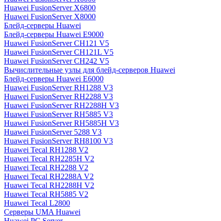
Huawei FusionServer X6800
Huawei FusionServer X8000
Блейд-серверы Huawei
Блейд-серверы Huawei E9000
Huawei FusionServer CH121 V5
Huawei FusionServer CH121L V5
Huawei FusionServer CH242 V5
Вычислительные узлы для блейд-серверов Huawei
Блейд-серверы Huawei E6000
Huawei FusionServer RH1288 V3
Huawei FusionServer RH2288 V3
Huawei FusionServer RH2288H V3
Huawei FusionServer RH5885 V3
Huawei FusionServer RH5885H V3
Huawei FusionServer 5288 V3
Huawei FusionServer RH8100 V3
Huawei Tecal RH1288 V2
Huawei Tecal RH2285H V2
Huawei Tecal RH2288 V2
Huawei Tecal RH2288A V2
Huawei Tecal RH2288H V2
Huawei Tecal RH5885 V2
Huawei Tecal L2800
Серверы UMA Huawei
Huawei PC Server