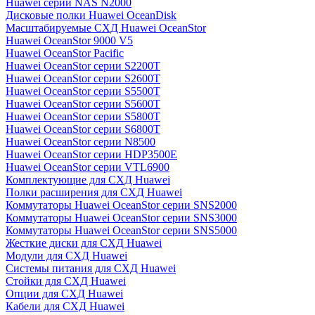
Huawei серии NAS N2000
Дисковые полки Huawei OceanDisk
Масштабируемые СХД Huawei OceanStor
Huawei OceanStor 9000 V5
Huawei OceanStor Pacific
Huawei OceanStor серии S2200T
Huawei OceanStor серии S2600T
Huawei OceanStor серии S5500T
Huawei OceanStor серии S5600T
Huawei OceanStor серии S5800T
Huawei OceanStor серии S6800T
Huawei OceanStor серии N8500
Huawei OceanStor серии HDP3500E
Huawei OceanStor серии VTL6900
Комплектующие для СХД Huawei
Полки расширения для СХД Huawei
Коммутаторы Huawei OceanStor серии SNS2000
Коммутаторы Huawei OceanStor серии SNS3000
Коммутаторы Huawei OceanStor серии SNS5000
Жесткие диски для СХД Huawei
Модули для СХД Huawei
Системы питания для СХД Huawei
Стойки для СХД Huawei
Опции для СХД Huawei
Кабели для СХД Huawei