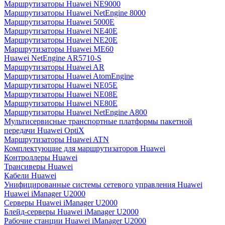
Маршрутизаторы Huawei NE9000
Маршрутизаторы Huawei NetEngine 8000
Маршрутизаторы Huawei 5000E
Маршрутизаторы Huawei NE40E
Маршрутизаторы Huawei NE20E
Маршрутизаторы Huawei ME60
Huawei NetEngine AR5710-S
Маршрутизаторы Huawei AR
Маршрутизаторы Huawei AtomEngine
Маршрутизаторы Huawei NE05E
Маршрутизаторы Huawei NE08E
Маршрутизаторы Huawei NE80E
Маршрутизаторы Huawei NetEngine A800
Мультисервисные транспортные платформы пакетной
передачи Huawei OptiX
Маршрутизаторы Huawei ATN
Комплектующие для маршрутизаторов Huawei
Контроллеры Huawei
Трансиверы Huawei
Кабели Huawei
Унифицированные системы сетевого управления Huawei
Huawei iManager U2000
Серверы Huawei iManager U2000
Блейд-серверы Huawei iManager U2000
Рабочие станции Huawei iManager U2000