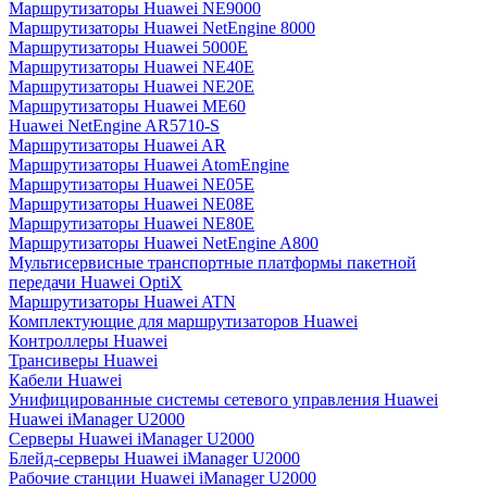
Маршрутизаторы Huawei NE9000
Маршрутизаторы Huawei NetEngine 8000
Маршрутизаторы Huawei 5000E
Маршрутизаторы Huawei NE40E
Маршрутизаторы Huawei NE20E
Маршрутизаторы Huawei ME60
Huawei NetEngine AR5710-S
Маршрутизаторы Huawei AR
Маршрутизаторы Huawei AtomEngine
Маршрутизаторы Huawei NE05E
Маршрутизаторы Huawei NE08E
Маршрутизаторы Huawei NE80E
Маршрутизаторы Huawei NetEngine A800
Мультисервисные транспортные платформы пакетной
передачи Huawei OptiX
Маршрутизаторы Huawei ATN
Комплектующие для маршрутизаторов Huawei
Контроллеры Huawei
Трансиверы Huawei
Кабели Huawei
Унифицированные системы сетевого управления Huawei
Huawei iManager U2000
Серверы Huawei iManager U2000
Блейд-серверы Huawei iManager U2000
Рабочие станции Huawei iManager U2000