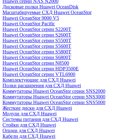
Huawei серии NAS N2000
Дисковые полки Huawei OceanDisk
Масштабируемые СХД Huawei OceanStor
Huawei OceanStor 9000 V5
Huawei OceanStor Pacific
Huawei OceanStor серии S2200T
Huawei OceanStor серии S2600T
Huawei OceanStor серии S5500T
Huawei OceanStor серии S5600T
Huawei OceanStor серии S5800T
Huawei OceanStor серии S6800T
Huawei OceanStor серии N8500
Huawei OceanStor серии HDP3500E
Huawei OceanStor серии VTL6900
Комплектующие для СХД Huawei
Полки расширения для СХД Huawei
Коммутаторы Huawei OceanStor серии SNS2000
Коммутаторы Huawei OceanStor серии SNS3000
Коммутаторы Huawei OceanStor серии SNS5000
Жесткие диски для СХД Huawei
Модули для СХД Huawei
Системы питания для СХД Huawei
Стойки для СХД Huawei
Опции для СХД Huawei
Кабели для СХД Huawei