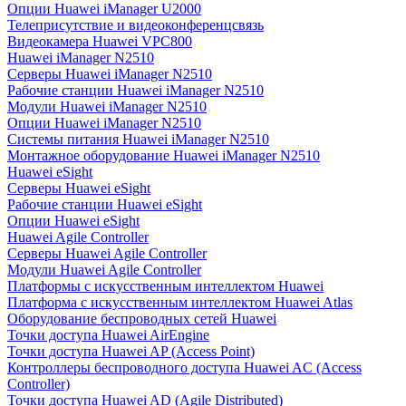
Опции Huawei iManager U2000
Телеприсутствие и видеоконференцсвязь
Видеокамера Huawei VPC800
Huawei iManager N2510
Серверы Huawei iManager N2510
Рабочие станции Huawei iManager N2510
Модули Huawei iManager N2510
Опции Huawei iManager N2510
Системы питания Huawei iManager N2510
Монтажное оборудование Huawei iManager N2510
Huawei eSight
Серверы Huawei eSight
Рабочие станции Huawei eSight
Опции Huawei eSight
Huawei Agile Controller
Серверы Huawei Agile Controller
Модули Huawei Agile Controller
Платформы с искусственным интеллектом Huawei
Платформа с искусственным интеллектом Huawei Atlas
Оборудование беспроводных сетей Huawei
Точки доступа Huawei AirEngine
Точки доступа Huawei AP (Access Point)
Контроллеры беспроводного доступа Huawei AC (Access
Controller)
Точки доступа Huawei AD (Agile Distributed)