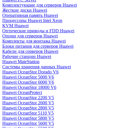
Комплектующие для серверов Huawei
Жесткие диски Huawei
Оперативная память Huawei
Процессоры Huawei Intel Xeon
KVM Huawei
Оптические приводы и FDD Huawei
Опции для серверов Huawei
Комплекты для монтажа Huawei
Блоки питания для серверов Huawei
Кабели для серверов Huawei
Рабочие станции Huawei
Huawei MateStation
Системы хранения данных Huawei
Huawei OceanStor Dorado V6
Huawei OceanStor 5000 V6
Huawei OceanStor 6000 V6
Huawei OceanStor 18000 V6
Huawei OceanProtect
Huawei OceanStor 2200 V5
Huawei OceanStor 2600 V5
Huawei OceanStor 2800 V5
Huawei OceanStor 5110 V5
Huawei OceanStor 5800 V5
Huawei OceanStor 5600 V5