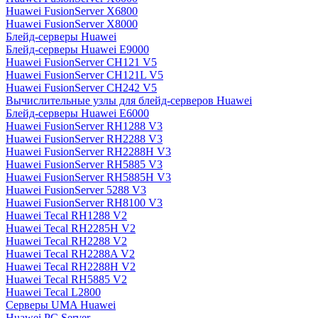
Huawei FusionServer X6800
Huawei FusionServer X8000
Блейд-серверы Huawei
Блейд-серверы Huawei E9000
Huawei FusionServer CH121 V5
Huawei FusionServer CH121L V5
Huawei FusionServer CH242 V5
Вычислительные узлы для блейд-серверов Huawei
Блейд-серверы Huawei E6000
Huawei FusionServer RH1288 V3
Huawei FusionServer RH2288 V3
Huawei FusionServer RH2288H V3
Huawei FusionServer RH5885 V3
Huawei FusionServer RH5885H V3
Huawei FusionServer 5288 V3
Huawei FusionServer RH8100 V3
Huawei Tecal RH1288 V2
Huawei Tecal RH2285H V2
Huawei Tecal RH2288 V2
Huawei Tecal RH2288A V2
Huawei Tecal RH2288H V2
Huawei Tecal RH5885 V2
Huawei Tecal L2800
Серверы UMA Huawei
Huawei PC Server