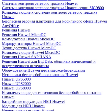
Системы контроля сетевого трафика Huawei
Системы контроля сетевого трафика Huawei серии SIG9800
Комплектующие к системам контроля сетевого трафика
Huawei
Безопасная рабочая платформа для мобильного офиса Huawei
AnyOffice
Решения Huawei
Решения Huawei MicroDC
Коммутаторы Huawei MicroDC
Маршрутизаторы Huawei MicroDC
Точки доступа Huawei MicroDC
Комплектующие Huawei MicroDC
Решения Huawei SAP HANA
Решения Huawei для Big Data, облачных вычислений и
искусственного интеллекта
Оборудование Huawei для видеоконференцсвязи
Источники бесперебойного питания Huawei
Huawei UPS5000
Huawei UPS2000
Huawei UPS8000
Комплектующие для источников бесперебойного питания
Huawei
Батарейные модули для ИБП Huawei
Модули для ИБП Huawei
Инверторные системы Huawei