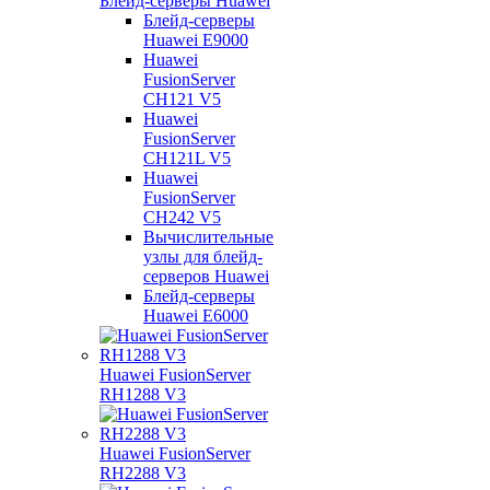
Блейд-серверы Huawei
Блейд-серверы
Huawei E9000
Huawei
FusionServer
CH121 V5
Huawei
FusionServer
CH121L V5
Huawei
FusionServer
CH242 V5
Вычислительные
узлы для блейд-
серверов Huawei
Блейд-серверы
Huawei E6000
Huawei FusionServer
RH1288 V3
Huawei FusionServer
RH2288 V3