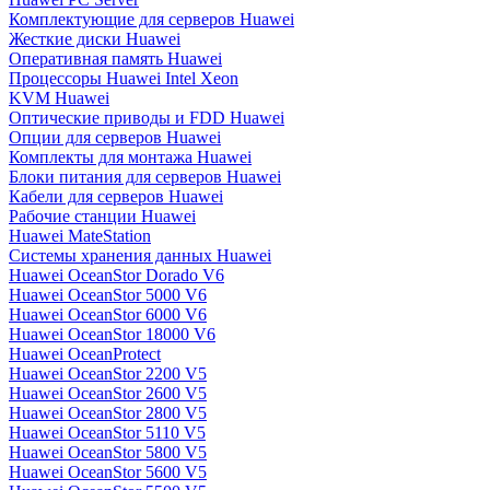
Комплектующие для серверов Huawei
Жесткие диски Huawei
Оперативная память Huawei
Процессоры Huawei Intel Xeon
KVM Huawei
Оптические приводы и FDD Huawei
Опции для серверов Huawei
Комплекты для монтажа Huawei
Блоки питания для серверов Huawei
Кабели для серверов Huawei
Рабочие станции Huawei
Huawei MateStation
Системы хранения данных Huawei
Huawei OceanStor Dorado V6
Huawei OceanStor 5000 V6
Huawei OceanStor 6000 V6
Huawei OceanStor 18000 V6
Huawei OceanProtect
Huawei OceanStor 2200 V5
Huawei OceanStor 2600 V5
Huawei OceanStor 2800 V5
Huawei OceanStor 5110 V5
Huawei OceanStor 5800 V5
Huawei OceanStor 5600 V5