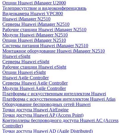
Опции Huawei iManager U2000
Телеприсутствие и видеоконференцсвязь
Видеокамера Huawei VPC800
Huawei iManager N2510
Серверы Huawei iManager N2510
Рабочие станции Huawei iManager N2510
Модули Huawei iManager N2510
Опции Huawei iManager N2510
Системы питания Huawei iManager N2510
Монтажное оборудование Huawei iManager N2510
Huawei eSight
Серверы Huawei eSight
Рабочие станции Huawei eSight
Опции Huawei eSight
Huawei Agile Controller
Серверы Huawei Agile Controller
Модули Huawei Agile Controller
Платформы с искусственным интеллектом Huawei
Платформа с искусственным интеллектом Huawei Atlas
Оборудование беспроводных сетей Huawei
Точки доступа Huawei AirEngine
Точки доступа Huawei AP (Access Point)
Контроллеры беспроводного доступа Huawei AC (Access
Controller)
Точки доступа Huawei AD (Agile Distributed)