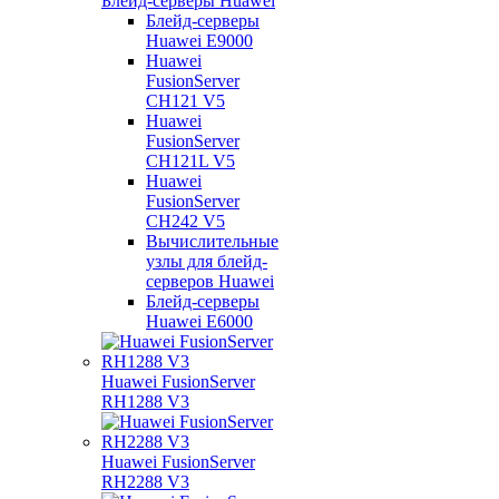
Блейд-серверы Huawei
Блейд-серверы
Huawei E9000
Huawei
FusionServer
CH121 V5
Huawei
FusionServer
CH121L V5
Huawei
FusionServer
CH242 V5
Вычислительные
узлы для блейд-
серверов Huawei
Блейд-серверы
Huawei E6000
Huawei FusionServer
RH1288 V3
Huawei FusionServer
RH2288 V3