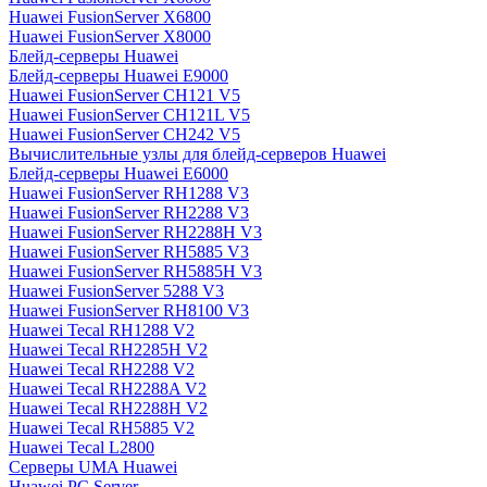
Huawei FusionServer X6800
Huawei FusionServer X8000
Блейд-серверы Huawei
Блейд-серверы Huawei E9000
Huawei FusionServer CH121 V5
Huawei FusionServer CH121L V5
Huawei FusionServer CH242 V5
Вычислительные узлы для блейд-серверов Huawei
Блейд-серверы Huawei E6000
Huawei FusionServer RH1288 V3
Huawei FusionServer RH2288 V3
Huawei FusionServer RH2288H V3
Huawei FusionServer RH5885 V3
Huawei FusionServer RH5885H V3
Huawei FusionServer 5288 V3
Huawei FusionServer RH8100 V3
Huawei Tecal RH1288 V2
Huawei Tecal RH2285H V2
Huawei Tecal RH2288 V2
Huawei Tecal RH2288A V2
Huawei Tecal RH2288H V2
Huawei Tecal RH5885 V2
Huawei Tecal L2800
Серверы UMA Huawei
Huawei PC Server