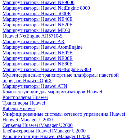
Маршрутизаторы Huawei NE9000
Маршрутизаторы Huawei NetEngine 8000
Маршрутизаторы Huawei 5000E
Маршрутизаторы Huawei NE40E
Маршрутизаторы Huawei NE20E
Маршрутизаторы Huawei ME60
Huawei NetEngine AR5710-S
Маршрутизаторы Huawei AR
Маршрутизаторы Huawei AtomEngine
Маршрутизаторы Huawei NE05E
Маршрутизаторы Huawei NE08E
Маршрутизаторы Huawei NE80E
Маршрутизаторы Huawei NetEngine A800
Мультисервисные транспортные платформы пакетной
передачи Huawei OptiX
Маршрутизаторы Huawei ATN
Комплектующие для маршрутизаторов Huawei
Контроллеры Huawei
Трансиверы Huawei
Кабели Huawei
Унифицированные системы сетевого управления Huawei
Huawei iManager U2000
Серверы Huawei iManager U2000
Блейд-серверы Huawei iManager U2000
Рабочие станции Huawei iManager U2000