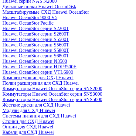
Huawei серии NAS N2000
Дисковые полки Huawei OceanDisk
Масштабируемые СХД Huawei OceanStor
Huawei OceanStor 9000 V5
Huawei OceanStor Pacific
Huawei OceanStor серии S2200T
Huawei OceanStor серии S2600T
Huawei OceanStor серии S5500T
Huawei OceanStor серии S5600T
Huawei OceanStor серии S5800T
Huawei OceanStor серии S6800T
Huawei OceanStor серии N8500
Huawei OceanStor серии HDP3500E
Huawei OceanStor серии VTL6900
Комплектующие для СХД Huawei
Полки расширения для СХД Huawei
Коммутаторы Huawei OceanStor серии SNS2000
Коммутаторы Huawei OceanStor серии SNS3000
Коммутаторы Huawei OceanStor серии SNS5000
Жесткие диски для СХД Huawei
Модули для СХД Huawei
Системы питания для СХД Huawei
Стойки для СХД Huawei
Опции для СХД Huawei
Кабели для СХД Huawei