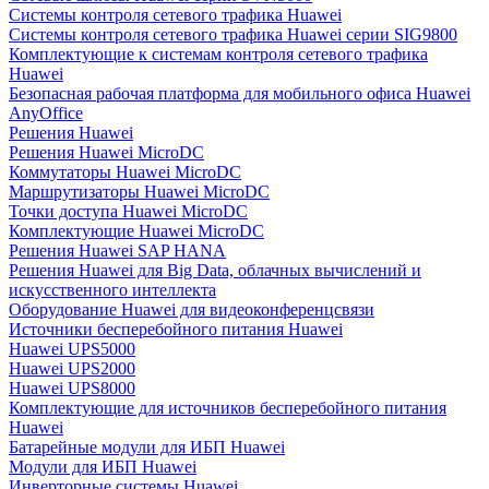
Системы контроля сетевого трафика Huawei
Системы контроля сетевого трафика Huawei серии SIG9800
Комплектующие к системам контроля сетевого трафика
Huawei
Безопасная рабочая платформа для мобильного офиса Huawei
AnyOffice
Решения Huawei
Решения Huawei MicroDC
Коммутаторы Huawei MicroDC
Маршрутизаторы Huawei MicroDC
Точки доступа Huawei MicroDC
Комплектующие Huawei MicroDC
Решения Huawei SAP HANA
Решения Huawei для Big Data, облачных вычислений и
искусственного интеллекта
Оборудование Huawei для видеоконференцсвязи
Источники бесперебойного питания Huawei
Huawei UPS5000
Huawei UPS2000
Huawei UPS8000
Комплектующие для источников бесперебойного питания
Huawei
Батарейные модули для ИБП Huawei
Модули для ИБП Huawei
Инверторные системы Huawei