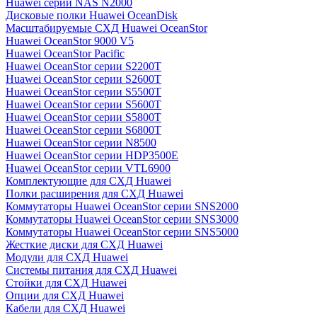
Huawei серии NAS N2000
Дисковые полки Huawei OceanDisk
Масштабируемые СХД Huawei OceanStor
Huawei OceanStor 9000 V5
Huawei OceanStor Pacific
Huawei OceanStor серии S2200T
Huawei OceanStor серии S2600T
Huawei OceanStor серии S5500T
Huawei OceanStor серии S5600T
Huawei OceanStor серии S5800T
Huawei OceanStor серии S6800T
Huawei OceanStor серии N8500
Huawei OceanStor серии HDP3500E
Huawei OceanStor серии VTL6900
Комплектующие для СХД Huawei
Полки расширения для СХД Huawei
Коммутаторы Huawei OceanStor серии SNS2000
Коммутаторы Huawei OceanStor серии SNS3000
Коммутаторы Huawei OceanStor серии SNS5000
Жесткие диски для СХД Huawei
Модули для СХД Huawei
Системы питания для СХД Huawei
Стойки для СХД Huawei
Опции для СХД Huawei
Кабели для СХД Huawei