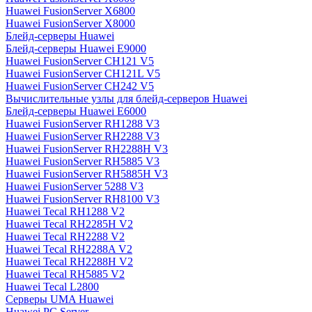
Huawei FusionServer X6800
Huawei FusionServer X8000
Блейд-серверы Huawei
Блейд-серверы Huawei E9000
Huawei FusionServer CH121 V5
Huawei FusionServer CH121L V5
Huawei FusionServer CH242 V5
Вычислительные узлы для блейд-серверов Huawei
Блейд-серверы Huawei E6000
Huawei FusionServer RH1288 V3
Huawei FusionServer RH2288 V3
Huawei FusionServer RH2288H V3
Huawei FusionServer RH5885 V3
Huawei FusionServer RH5885H V3
Huawei FusionServer 5288 V3
Huawei FusionServer RH8100 V3
Huawei Tecal RH1288 V2
Huawei Tecal RH2285H V2
Huawei Tecal RH2288 V2
Huawei Tecal RH2288A V2
Huawei Tecal RH2288H V2
Huawei Tecal RH5885 V2
Huawei Tecal L2800
Серверы UMA Huawei
Huawei PC Server