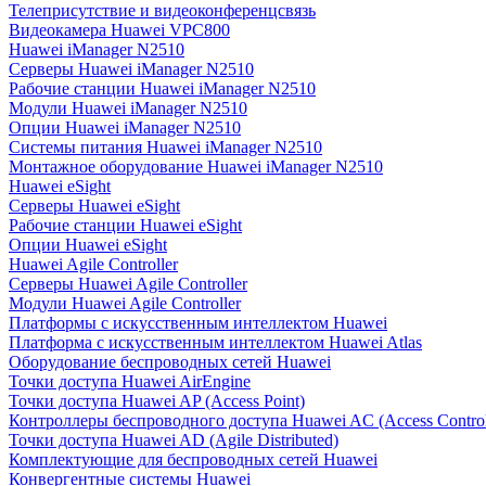
Телеприсутствие и видеоконференцсвязь
Видеокамера Huawei VPC800
Huawei iManager N2510
Серверы Huawei iManager N2510
Рабочие станции Huawei iManager N2510
Модули Huawei iManager N2510
Опции Huawei iManager N2510
Системы питания Huawei iManager N2510
Монтажное оборудование Huawei iManager N2510
Huawei eSight
Серверы Huawei eSight
Рабочие станции Huawei eSight
Опции Huawei eSight
Huawei Agile Controller
Серверы Huawei Agile Controller
Модули Huawei Agile Controller
Платформы с искусственным интеллектом Huawei
Платформа с искусственным интеллектом Huawei Atlas
Оборудование беспроводных сетей Huawei
Точки доступа Huawei AirEngine
Точки доступа Huawei AP (Access Point)
Контроллеры беспроводного доступа Huawei AC (Access Control
Точки доступа Huawei AD (Agile Distributed)
Комплектующие для беспроводных сетей Huawei
Конвергентные системы Huawei