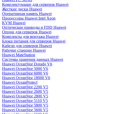
Комплектующие для серверов Huawei
Жесткие диски Huawei
Оперативная память Huawei
Процессоры Huawei Intel Xeon
KVM Huawei
Оптические приводы и FDD Huawei
Опции для серверов Huawei
Комплекты для монтажа Huawei
Блоки питания для серверов Huawei
Кабели для серверов Huawei
Рабочие станции Huawei
Huawei MateStation
Системы хранения данных Huawei
Huawei OceanStor Dorado V6
Huawei OceanStor 5000 V6
Huawei OceanStor 6000 V6
Huawei OceanStor 18000 V6
Huawei OceanProtect
Huawei OceanStor 2200 V5
Huawei OceanStor 2600 V5
Huawei OceanStor 2800 V5
Huawei OceanStor 5110 V5
Huawei OceanStor 5800 V5
Huawei OceanStor 5600 V5