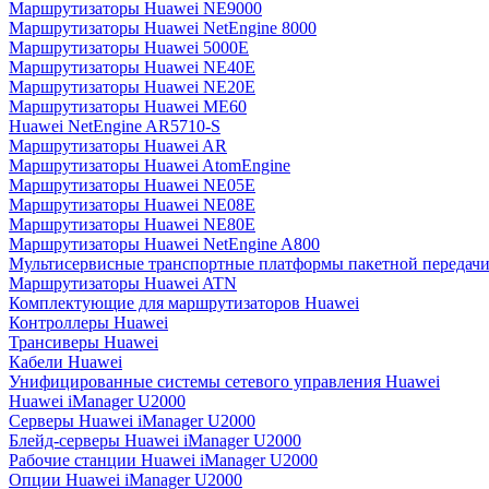
Маршрутизаторы Huawei NE9000
Маршрутизаторы Huawei NetEngine 8000
Маршрутизаторы Huawei 5000E
Маршрутизаторы Huawei NE40E
Маршрутизаторы Huawei NE20E
Маршрутизаторы Huawei ME60
Huawei NetEngine AR5710-S
Маршрутизаторы Huawei AR
Маршрутизаторы Huawei AtomEngine
Маршрутизаторы Huawei NE05E
Маршрутизаторы Huawei NE08E
Маршрутизаторы Huawei NE80E
Маршрутизаторы Huawei NetEngine A800
Мультисервисные транспортные платформы пакетной передачи
Маршрутизаторы Huawei ATN
Комплектующие для маршрутизаторов Huawei
Контроллеры Huawei
Трансиверы Huawei
Кабели Huawei
Унифицированные системы сетевого управления Huawei
Huawei iManager U2000
Серверы Huawei iManager U2000
Блейд-серверы Huawei iManager U2000
Рабочие станции Huawei iManager U2000
Опции Huawei iManager U2000