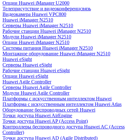
Опции Huawei iManager U2000
Телеприсутствие и видеоконференцсвязь
Видеокамера Huawei VPC800
Huawei iManager N2510
Серверы Huawei iManager N2510
Рабочие станции Huawei iManager N2510
Модули Huawei iManager N2510
Опции Huawei iManager N2510
Системы питания Huawei iManager N2510
Монтажное оборудование Huawei iManager N2510
Huawei eSight
Серверы Huawei eSight
Рабочие станции Huawei eSight
Опции Huawei eSight
Huawei Agile Controller
Серверы Huawei Agile Controller
Модули Huawei Agile Controller
Платформы с искусственным интеллектом Huawei
Платформа с искусственным интеллектом Huawei Atlas
Оборудование беспроводных сетей Huawei
Точки доступа Huawei AirEngine
Точки доступа Huawei AP (Access Point)
Контроллеры беспроводного доступа Huawei AC (Access
Controller)
Точки доступа Huawei AD (Agile Distributed)