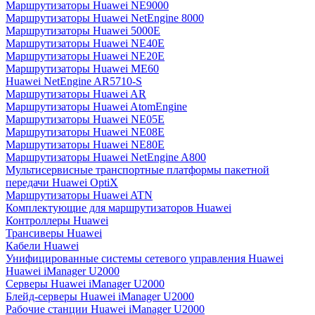
Маршрутизаторы Huawei NE9000
Маршрутизаторы Huawei NetEngine 8000
Маршрутизаторы Huawei 5000E
Маршрутизаторы Huawei NE40E
Маршрутизаторы Huawei NE20E
Маршрутизаторы Huawei ME60
Huawei NetEngine AR5710-S
Маршрутизаторы Huawei AR
Маршрутизаторы Huawei AtomEngine
Маршрутизаторы Huawei NE05E
Маршрутизаторы Huawei NE08E
Маршрутизаторы Huawei NE80E
Маршрутизаторы Huawei NetEngine A800
Мультисервисные транспортные платформы пакетной
передачи Huawei OptiX
Маршрутизаторы Huawei ATN
Комплектующие для маршрутизаторов Huawei
Контроллеры Huawei
Трансиверы Huawei
Кабели Huawei
Унифицированные системы сетевого управления Huawei
Huawei iManager U2000
Серверы Huawei iManager U2000
Блейд-серверы Huawei iManager U2000
Рабочие станции Huawei iManager U2000