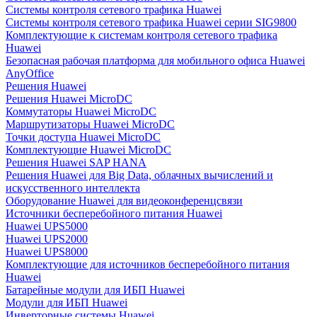
Системы контроля сетевого трафика Huawei
Системы контроля сетевого трафика Huawei серии SIG9800
Комплектующие к системам контроля сетевого трафика
Huawei
Безопасная рабочая платформа для мобильного офиса Huawei
AnyOffice
Решения Huawei
Решения Huawei MicroDC
Коммутаторы Huawei MicroDC
Маршрутизаторы Huawei MicroDC
Точки доступа Huawei MicroDC
Комплектующие Huawei MicroDC
Решения Huawei SAP HANA
Решения Huawei для Big Data, облачных вычислений и
искусственного интеллекта
Оборудование Huawei для видеоконференцсвязи
Источники бесперебойного питания Huawei
Huawei UPS5000
Huawei UPS2000
Huawei UPS8000
Комплектующие для источников бесперебойного питания
Huawei
Батарейные модули для ИБП Huawei
Модули для ИБП Huawei
Инверторные системы Huawei