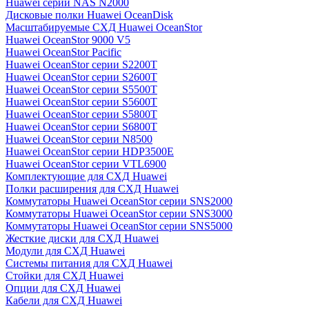
Huawei серии NAS N2000
Дисковые полки Huawei OceanDisk
Масштабируемые СХД Huawei OceanStor
Huawei OceanStor 9000 V5
Huawei OceanStor Pacific
Huawei OceanStor серии S2200T
Huawei OceanStor серии S2600T
Huawei OceanStor серии S5500T
Huawei OceanStor серии S5600T
Huawei OceanStor серии S5800T
Huawei OceanStor серии S6800T
Huawei OceanStor серии N8500
Huawei OceanStor серии HDP3500E
Huawei OceanStor серии VTL6900
Комплектующие для СХД Huawei
Полки расширения для СХД Huawei
Коммутаторы Huawei OceanStor серии SNS2000
Коммутаторы Huawei OceanStor серии SNS3000
Коммутаторы Huawei OceanStor серии SNS5000
Жесткие диски для СХД Huawei
Модули для СХД Huawei
Системы питания для СХД Huawei
Стойки для СХД Huawei
Опции для СХД Huawei
Кабели для СХД Huawei