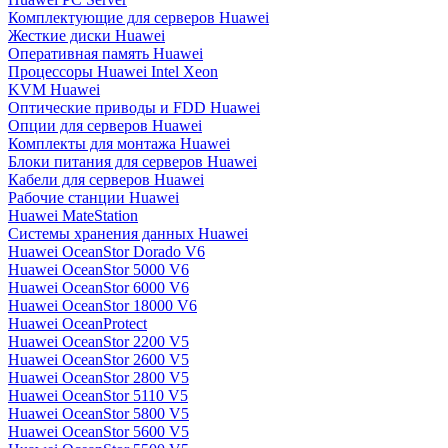
Комплектующие для серверов Huawei
Жесткие диски Huawei
Оперативная память Huawei
Процессоры Huawei Intel Xeon
KVM Huawei
Оптические приводы и FDD Huawei
Опции для серверов Huawei
Комплекты для монтажа Huawei
Блоки питания для серверов Huawei
Кабели для серверов Huawei
Рабочие станции Huawei
Huawei MateStation
Системы хранения данных Huawei
Huawei OceanStor Dorado V6
Huawei OceanStor 5000 V6
Huawei OceanStor 6000 V6
Huawei OceanStor 18000 V6
Huawei OceanProtect
Huawei OceanStor 2200 V5
Huawei OceanStor 2600 V5
Huawei OceanStor 2800 V5
Huawei OceanStor 5110 V5
Huawei OceanStor 5800 V5
Huawei OceanStor 5600 V5