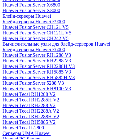
Huawei FusionServer X6800
Huawei FusionServer X8000
Блейд-серверы Huawei
Блейд-серверы Huawei E9000
Huawei FusionServer CH121 V5
Huawei FusionServer CH121L V5
Huawei FusionServer CH242 V5
Вычислительные узлы для блейд-серверов Huawei
Блейд-серверы Huawei E6000
Huawei FusionServer RH1288 V3
Huawei FusionServer RH2288 V3
Huawei FusionServer RH2288H V3
Huawei FusionServer RH5885 V3
Huawei FusionServer RH5885H V3
Huawei FusionServer 5288 V3
Huawei FusionServer RH8100 V3
Huawei Tecal RH1288 V2
Huawei Tecal RH2285H V2
Huawei Tecal RH2288 V2
Huawei Tecal RH2288A V2
Huawei Tecal RH2288H V2
Huawei Tecal RH5885 V2
Huawei Tecal L2800
Серверы UMA Huawei
Huawei PC Server