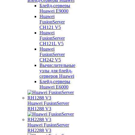
Блейд-серверы Huawei
Блейд-серверы
Huawei E9000
Huawei
FusionServer
CH121 V5
Huawei
FusionServer
CH121L V5
Huawei
FusionServer
CH242 V5
Вычислительные
узлы для блейд-
серверов Huawei
Блейд-серверы
Huawei E6000
Huawei FusionServer
RH1288 V3
Huawei FusionServer
RH2288 V3