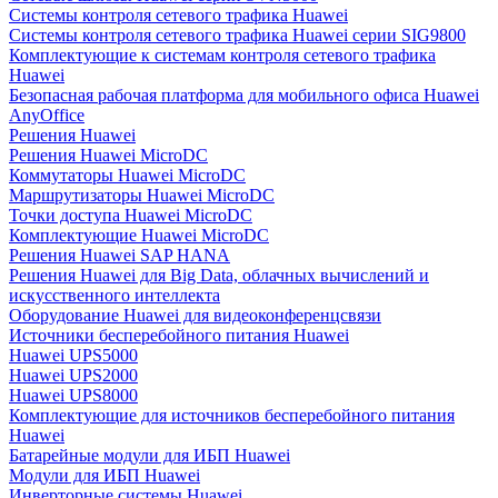
Системы контроля сетевого трафика Huawei
Системы контроля сетевого трафика Huawei серии SIG9800
Комплектующие к системам контроля сетевого трафика
Huawei
Безопасная рабочая платформа для мобильного офиса Huawei
AnyOffice
Решения Huawei
Решения Huawei MicroDC
Коммутаторы Huawei MicroDC
Маршрутизаторы Huawei MicroDC
Точки доступа Huawei MicroDC
Комплектующие Huawei MicroDC
Решения Huawei SAP HANA
Решения Huawei для Big Data, облачных вычислений и
искусственного интеллекта
Оборудование Huawei для видеоконференцсвязи
Источники бесперебойного питания Huawei
Huawei UPS5000
Huawei UPS2000
Huawei UPS8000
Комплектующие для источников бесперебойного питания
Huawei
Батарейные модули для ИБП Huawei
Модули для ИБП Huawei
Инверторные системы Huawei