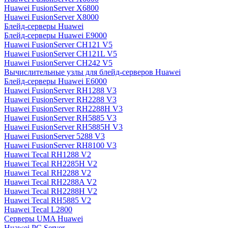
Huawei FusionServer X6800
Huawei FusionServer X8000
Блейд-серверы Huawei
Блейд-серверы Huawei E9000
Huawei FusionServer CH121 V5
Huawei FusionServer CH121L V5
Huawei FusionServer CH242 V5
Вычислительные узлы для блейд-серверов Huawei
Блейд-серверы Huawei E6000
Huawei FusionServer RH1288 V3
Huawei FusionServer RH2288 V3
Huawei FusionServer RH2288H V3
Huawei FusionServer RH5885 V3
Huawei FusionServer RH5885H V3
Huawei FusionServer 5288 V3
Huawei FusionServer RH8100 V3
Huawei Tecal RH1288 V2
Huawei Tecal RH2285H V2
Huawei Tecal RH2288 V2
Huawei Tecal RH2288A V2
Huawei Tecal RH2288H V2
Huawei Tecal RH5885 V2
Huawei Tecal L2800
Серверы UMA Huawei
Huawei PC Server