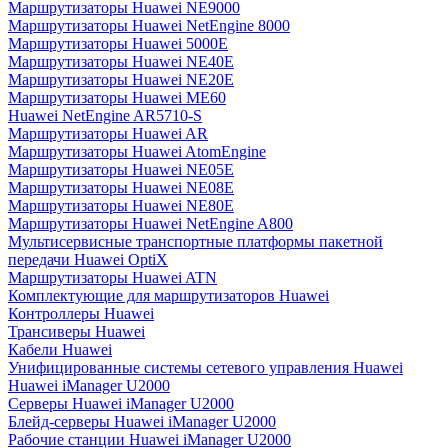
Маршрутизаторы Huawei NE9000
Маршрутизаторы Huawei NetEngine 8000
Маршрутизаторы Huawei 5000E
Маршрутизаторы Huawei NE40E
Маршрутизаторы Huawei NE20E
Маршрутизаторы Huawei ME60
Huawei NetEngine AR5710-S
Маршрутизаторы Huawei AR
Маршрутизаторы Huawei AtomEngine
Маршрутизаторы Huawei NE05E
Маршрутизаторы Huawei NE08E
Маршрутизаторы Huawei NE80E
Маршрутизаторы Huawei NetEngine A800
Мультисервисные транспортные платформы пакетной
передачи Huawei OptiX
Маршрутизаторы Huawei ATN
Комплектующие для маршрутизаторов Huawei
Контроллеры Huawei
Трансиверы Huawei
Кабели Huawei
Унифицированные системы сетевого управления Huawei
Huawei iManager U2000
Серверы Huawei iManager U2000
Блейд-серверы Huawei iManager U2000
Рабочие станции Huawei iManager U2000