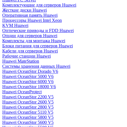
Комплектующие для серверов Huawei
Жесткие диски Huawei
Оперативная память Huawei
Процессоры Huawei Intel Xeon
KVM Huawei
Оптические приводы и FDD Huawei
Опции для серверов Huawei
Комплекты для монтажа Huawei
Блоки питания для серверов Huawei
Кабели для серверов Huawei
Рабочие станции Huawei
Huawei MateStation
Системы хранения данных Huawei
Huawei OceanStor Dorado V6
Huawei OceanStor 5000 V6
Huawei OceanStor 6000 V6
Huawei OceanStor 18000 V6
Huawei OceanProtect
Huawei OceanStor 2200 V5
Huawei OceanStor 2600 V5
Huawei OceanStor 2800 V5
Huawei OceanStor 5110 V5
Huawei OceanStor 5800 V5
Huawei OceanStor 5600 V5