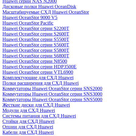
Huawei серии NAS N2000
Дисковые полки Huawei OceanDisk
Масштабируемые СХД Huawei OceanStor
Huawei OceanStor 9000 V5
Huawei OceanStor Pacific
Huawei OceanStor серии S2200T
Huawei OceanStor серии S2600T
Huawei OceanStor серии S5500T
Huawei OceanStor серии S5600T
Huawei OceanStor серии S5800T
Huawei OceanStor серии S6800T
Huawei OceanStor серии N8500
Huawei OceanStor серии HDP3500E
Huawei OceanStor серии VTL6900
Комплектующие для СХД Huawei
Полки расширения для СХД Huawei
Коммутаторы Huawei OceanStor серии SNS2000
Коммутаторы Huawei OceanStor серии SNS3000
Коммутаторы Huawei OceanStor серии SNS5000
Жесткие диски для СХД Huawei
Модули для СХД Huawei
Системы питания для СХД Huawei
Стойки для СХД Huawei
Опции для СХД Huawei
Кабели для СХД Huawei