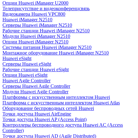
Опции Huawei iManager U2000
Телеприсутствие и видеоконференцсвязь
Видеокамера Huawei VPC800
Huawei iManager N2510
Серверы Huawei iManager N2510
Рабочие станции Huawei iManager N2510
Модули Huawei iManager N2510
Опции Huawei iManager N2510
Системы питания Huawei iManager N2510
Монтажное оборудование Huawei iManager N2510
Huawei eSight
Серверы Huawei eSight
Рабочие станции Huawei eSight
Опции Huawei eSight
Huawei Agile Controller
Серверы Huawei Agile Controller
Модули Huawei Agile Controller
Платформы с искусственным интеллектом Huawei
Платформа с искусственным интеллектом Huawei Atlas
Оборудование беспроводных сетей Huawei
Точки доступа Huawei AirEngine
Точки доступа Huawei AP (Access Point)
Контроллеры беспроводного доступа Huawei AC (Access
Controller)
Точки доступа Huawei AD (Agile Distributed)