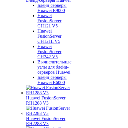
Блейд-серверы Huawei
Блейд-серверы
Huawei E9000
Huawei
FusionServer
CH121 V5
Huawei
FusionServer
CH121L V5
Huawei
FusionServer
CH242 V5
Вычислительные
узлы для блейд-
серверов Huawei
Блейд-серверы
Huawei E6000
Huawei FusionServer
RH1288 V3
Huawei FusionServer
RH2288 V3