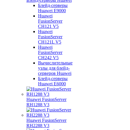
Блейд-серверы Huawei
Блейд-серверы
Huawei E9000
Huawei
FusionServer
CH121 V5
Huawei
FusionServer
CH121L V5
Huawei
FusionServer
CH242 V5
Вычислительные
узлы для блейд-
серверов Huawei
Блейд-серверы
Huawei E6000
Huawei FusionServer
RH1288 V3
Huawei FusionServer
RH2288 V3