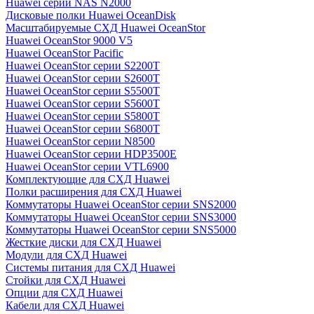
Huawei серии NAS N2000
Дисковые полки Huawei OceanDisk
Масштабируемые СХД Huawei OceanStor
Huawei OceanStor 9000 V5
Huawei OceanStor Pacific
Huawei OceanStor серии S2200T
Huawei OceanStor серии S2600T
Huawei OceanStor серии S5500T
Huawei OceanStor серии S5600T
Huawei OceanStor серии S5800T
Huawei OceanStor серии S6800T
Huawei OceanStor серии N8500
Huawei OceanStor серии HDP3500E
Huawei OceanStor серии VTL6900
Комплектующие для СХД Huawei
Полки расширения для СХД Huawei
Коммутаторы Huawei OceanStor серии SNS2000
Коммутаторы Huawei OceanStor серии SNS3000
Коммутаторы Huawei OceanStor серии SNS5000
Жесткие диски для СХД Huawei
Модули для СХД Huawei
Системы питания для СХД Huawei
Стойки для СХД Huawei
Опции для СХД Huawei
Кабели для СХД Huawei