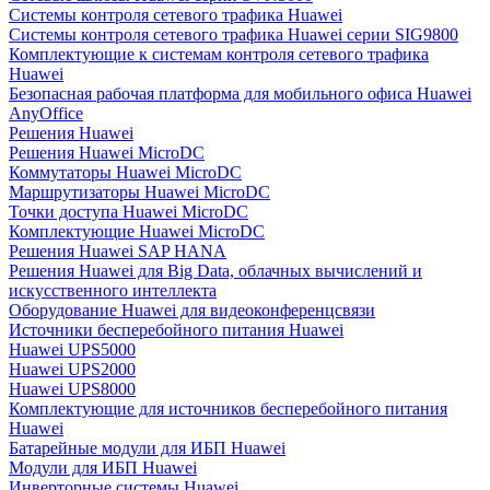
Системы контроля сетевого трафика Huawei
Системы контроля сетевого трафика Huawei серии SIG9800
Комплектующие к системам контроля сетевого трафика
Huawei
Безопасная рабочая платформа для мобильного офиса Huawei
AnyOffice
Решения Huawei
Решения Huawei MicroDC
Коммутаторы Huawei MicroDC
Маршрутизаторы Huawei MicroDC
Точки доступа Huawei MicroDC
Комплектующие Huawei MicroDC
Решения Huawei SAP HANA
Решения Huawei для Big Data, облачных вычислений и
искусственного интеллекта
Оборудование Huawei для видеоконференцсвязи
Источники бесперебойного питания Huawei
Huawei UPS5000
Huawei UPS2000
Huawei UPS8000
Комплектующие для источников бесперебойного питания
Huawei
Батарейные модули для ИБП Huawei
Модули для ИБП Huawei
Инверторные системы Huawei