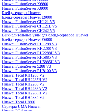
Huawei FusionServer X6800
Huawei FusionServer X8000
Блейд-серверы Huawei
Блейд-серверы Huawei E9000
Huawei FusionServer CH121 V5
Huawei FusionServer CH121L V5
Huawei FusionServer CH242 V5
Вычислительные узлы для блейд-серверов Huawei
Блейд-серверы Huawei E6000
Huawei FusionServer RH1288 V3
Huawei FusionServer RH2288 V3
Huawei FusionServer RH2288H V3
Huawei FusionServer RH5885 V3
Huawei FusionServer RH5885H V3
Huawei FusionServer 5288 V3
Huawei FusionServer RH8100 V3
Huawei Tecal RH1288 V2
Huawei Tecal RH2285H V2
Huawei Tecal RH2288 V2
Huawei Tecal RH2288A V2
Huawei Tecal RH2288H V2
Huawei Tecal RH5885 V2
Huawei Tecal L2800
Серверы UMA Huawei
Huawei PC Server