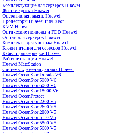
Комплектующие для серверов Huawei
Жесткие диски Huawei
Оперативная память Huawei
Процессоры Huawei Intel Xeon
KVM Huawei
Оптические приводы и FDD Huawei
Опции для серверов Huawei
Комплекты для монтажа Huawei
Блоки питания для серверов Huawei
Кабели для серверов Huawei
Рабочие станции Huawei
Huawei MateStation
Системы хранения данных Huawei
Huawei OceanStor Dorado V6
Huawei OceanStor 5000 V6
Huawei OceanStor 6000 V6
Huawei OceanStor 18000 V6
Huawei OceanProtect
Huawei OceanStor 2200 V5
Huawei OceanStor 2600 V5
Huawei OceanStor 2800 V5
Huawei OceanStor 5110 V5
Huawei OceanStor 5800 V5
Huawei OceanStor 5600 V5