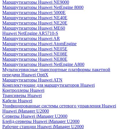
Маршрутизаторы Huawei NE9000
Маршрутизаторы Huawei NetEngine 8000
Маршрутизаторы Huawei 5000E
Маршрутизаторы Huawei NE40E
Маршрутизаторы Huawei NE20E
Маршрутизаторы Huawei ME60
Huawei NetEngine AR5710-S
Маршрутизаторы Huawei AR
Маршрутизаторы Huawei AtomEngine
Маршрутизаторы Huawei NE05E
Маршрутизаторы Huawei NE08E
Маршрутизаторы Huawei NE80E
Маршрутизаторы Huawei NetEngine A800
Мультисервисные транспортные платформы пакетной
передачи Huawei OptiX
Маршрутизаторы Huawei ATN
Комплектующие для маршрутизаторов Huawei
Контроллеры Huawei
Трансиверы Huawei
Кабели Huawei
Унифицированные системы сетевого управления Huawei
Huawei iManager U2000
Серверы Huawei iManager U2000
Блейд-серверы Huawei iManager U2000
Рабочие станции Huawei iManager U2000