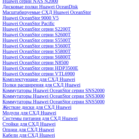
Huawei серии NAS N2000
Дисковые полки Huawei OceanDisk
Масштабируемые СХД Huawei OceanStor
Huawei OceanStor 9000 V5
Huawei OceanStor Pacific
Huawei OceanStor серии S2200T
Huawei OceanStor серии S2600T
Huawei OceanStor серии S5500T
Huawei OceanStor серии S5600T
Huawei OceanStor серии S5800T
Huawei OceanStor серии S6800T
Huawei OceanStor серии N8500
Huawei OceanStor серии HDP3500E
Huawei OceanStor серии VTL6900
Комплектующие для СХД Huawei
Полки расширения для СХД Huawei
Коммутаторы Huawei OceanStor серии SNS2000
Коммутаторы Huawei OceanStor серии SNS3000
Коммутаторы Huawei OceanStor серии SNS5000
Жесткие диски для СХД Huawei
Модули для СХД Huawei
Системы питания для СХД Huawei
Стойки для СХД Huawei
Опции для СХД Huawei
Кабели для СХД Huawei