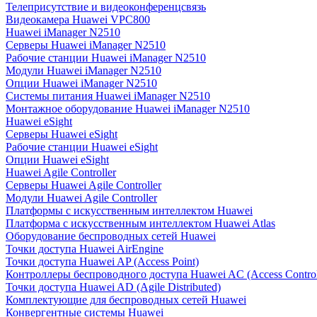
Телеприсутствие и видеоконференцсвязь
Видеокамера Huawei VPC800
Huawei iManager N2510
Серверы Huawei iManager N2510
Рабочие станции Huawei iManager N2510
Модули Huawei iManager N2510
Опции Huawei iManager N2510
Системы питания Huawei iManager N2510
Монтажное оборудование Huawei iManager N2510
Huawei eSight
Серверы Huawei eSight
Рабочие станции Huawei eSight
Опции Huawei eSight
Huawei Agile Controller
Серверы Huawei Agile Controller
Модули Huawei Agile Controller
Платформы с искусственным интеллектом Huawei
Платформа с искусственным интеллектом Huawei Atlas
Оборудование беспроводных сетей Huawei
Точки доступа Huawei AirEngine
Точки доступа Huawei AP (Access Point)
Контроллеры беспроводного доступа Huawei AC (Access Control
Точки доступа Huawei AD (Agile Distributed)
Комплектующие для беспроводных сетей Huawei
Конвергентные системы Huawei