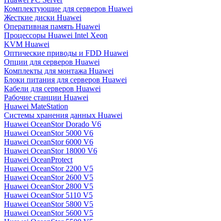
Комплектующие для серверов Huawei
Жесткие диски Huawei
Оперативная память Huawei
Процессоры Huawei Intel Xeon
KVM Huawei
Оптические приводы и FDD Huawei
Опции для серверов Huawei
Комплекты для монтажа Huawei
Блоки питания для серверов Huawei
Кабели для серверов Huawei
Рабочие станции Huawei
Huawei MateStation
Системы хранения данных Huawei
Huawei OceanStor Dorado V6
Huawei OceanStor 5000 V6
Huawei OceanStor 6000 V6
Huawei OceanStor 18000 V6
Huawei OceanProtect
Huawei OceanStor 2200 V5
Huawei OceanStor 2600 V5
Huawei OceanStor 2800 V5
Huawei OceanStor 5110 V5
Huawei OceanStor 5800 V5
Huawei OceanStor 5600 V5