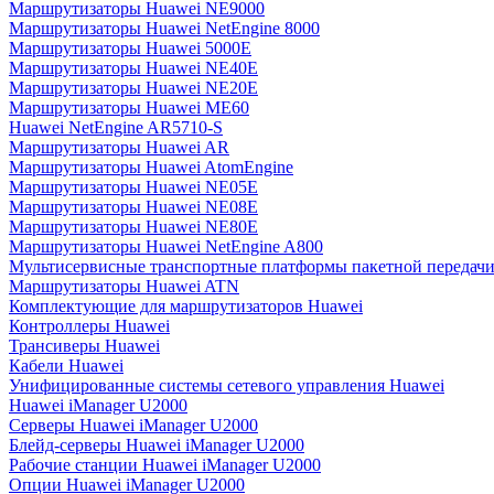
Маршрутизаторы Huawei NE9000
Маршрутизаторы Huawei NetEngine 8000
Маршрутизаторы Huawei 5000E
Маршрутизаторы Huawei NE40E
Маршрутизаторы Huawei NE20E
Маршрутизаторы Huawei ME60
Huawei NetEngine AR5710-S
Маршрутизаторы Huawei AR
Маршрутизаторы Huawei AtomEngine
Маршрутизаторы Huawei NE05E
Маршрутизаторы Huawei NE08E
Маршрутизаторы Huawei NE80E
Маршрутизаторы Huawei NetEngine A800
Мультисервисные транспортные платформы пакетной передачи
Маршрутизаторы Huawei ATN
Комплектующие для маршрутизаторов Huawei
Контроллеры Huawei
Трансиверы Huawei
Кабели Huawei
Унифицированные системы сетевого управления Huawei
Huawei iManager U2000
Серверы Huawei iManager U2000
Блейд-серверы Huawei iManager U2000
Рабочие станции Huawei iManager U2000
Опции Huawei iManager U2000