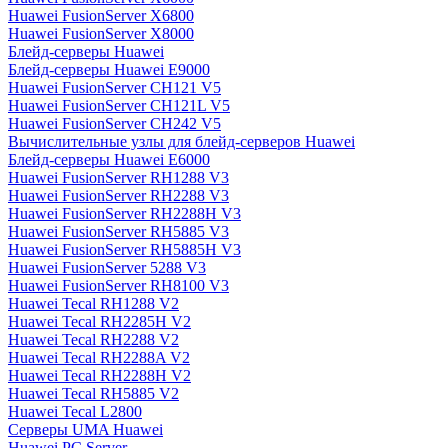
Huawei FusionServer X6800
Huawei FusionServer X8000
Блейд-серверы Huawei
Блейд-серверы Huawei E9000
Huawei FusionServer CH121 V5
Huawei FusionServer CH121L V5
Huawei FusionServer CH242 V5
Вычислительные узлы для блейд-серверов Huawei
Блейд-серверы Huawei E6000
Huawei FusionServer RH1288 V3
Huawei FusionServer RH2288 V3
Huawei FusionServer RH2288H V3
Huawei FusionServer RH5885 V3
Huawei FusionServer RH5885H V3
Huawei FusionServer 5288 V3
Huawei FusionServer RH8100 V3
Huawei Tecal RH1288 V2
Huawei Tecal RH2285H V2
Huawei Tecal RH2288 V2
Huawei Tecal RH2288A V2
Huawei Tecal RH2288H V2
Huawei Tecal RH5885 V2
Huawei Tecal L2800
Серверы UMA Huawei
Huawei PC Server