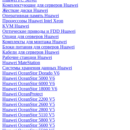
Комплектующие для серверов Huawei
Жесткие диски Huawei
Оперативная память Huawei
Процессоры Huawei Intel Xeon
KVM Huawei
Оптические приводы и FDD Huawei
Опции для серверов Huawei
Комплекты для монтажа Huawei
Блоки питания для серверов Huawei
Кабели для серверов Huawei
Рабочие станции Huawei
Huawei MateStation
Системы хранения данных Huawei
Huawei OceanStor Dorado V6
Huawei OceanStor 5000 V6
Huawei OceanStor 6000 V6
Huawei OceanStor 18000 V6
Huawei OceanProtect
Huawei OceanStor 2200 V5
Huawei OceanStor 2600 V5
Huawei OceanStor 2800 V5
Huawei OceanStor 5110 V5
Huawei OceanStor 5800 V5
Huawei OceanStor 5600 V5