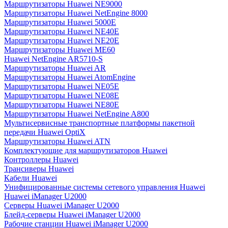
Маршрутизаторы Huawei NE9000
Маршрутизаторы Huawei NetEngine 8000
Маршрутизаторы Huawei 5000E
Маршрутизаторы Huawei NE40E
Маршрутизаторы Huawei NE20E
Маршрутизаторы Huawei ME60
Huawei NetEngine AR5710-S
Маршрутизаторы Huawei AR
Маршрутизаторы Huawei AtomEngine
Маршрутизаторы Huawei NE05E
Маршрутизаторы Huawei NE08E
Маршрутизаторы Huawei NE80E
Маршрутизаторы Huawei NetEngine A800
Мультисервисные транспортные платформы пакетной
передачи Huawei OptiX
Маршрутизаторы Huawei ATN
Комплектующие для маршрутизаторов Huawei
Контроллеры Huawei
Трансиверы Huawei
Кабели Huawei
Унифицированные системы сетевого управления Huawei
Huawei iManager U2000
Серверы Huawei iManager U2000
Блейд-серверы Huawei iManager U2000
Рабочие станции Huawei iManager U2000