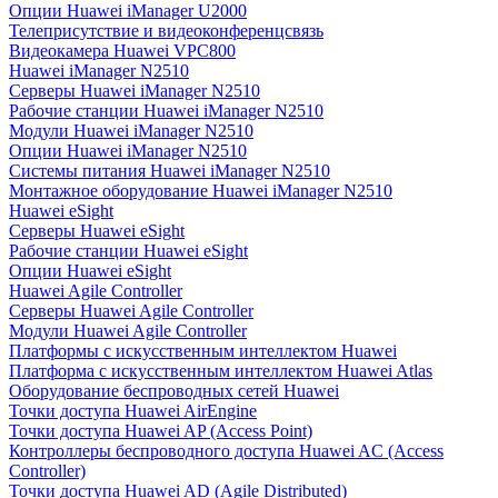
Опции Huawei iManager U2000
Телеприсутствие и видеоконференцсвязь
Видеокамера Huawei VPC800
Huawei iManager N2510
Серверы Huawei iManager N2510
Рабочие станции Huawei iManager N2510
Модули Huawei iManager N2510
Опции Huawei iManager N2510
Системы питания Huawei iManager N2510
Монтажное оборудование Huawei iManager N2510
Huawei eSight
Серверы Huawei eSight
Рабочие станции Huawei eSight
Опции Huawei eSight
Huawei Agile Controller
Серверы Huawei Agile Controller
Модули Huawei Agile Controller
Платформы с искусственным интеллектом Huawei
Платформа с искусственным интеллектом Huawei Atlas
Оборудование беспроводных сетей Huawei
Точки доступа Huawei AirEngine
Точки доступа Huawei AP (Access Point)
Контроллеры беспроводного доступа Huawei AC (Access
Controller)
Точки доступа Huawei AD (Agile Distributed)