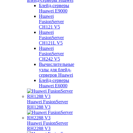
Блейд-серверы Huawei
Блейд-серверы
Huawei E9000
Huawei
FusionServer
CH121 V5
Huawei
FusionServer
CH121L V5
Huawei
FusionServer
CH242 V5
Вычислительные
узлы для блейд-
серверов Huawei
Блейд-серверы
Huawei E6000
Huawei FusionServer
RH1288 V3
Huawei FusionServer
RH2288 V3