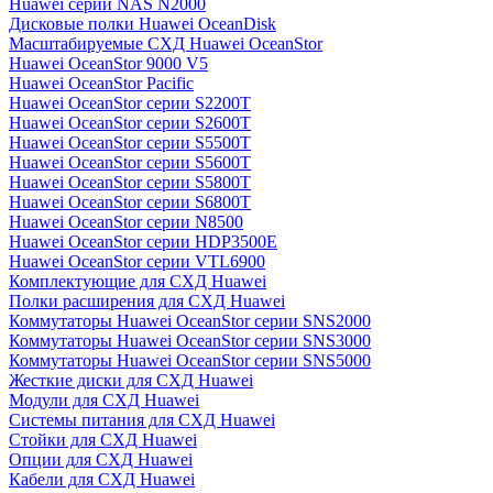
Huawei серии NAS N2000
Дисковые полки Huawei OceanDisk
Масштабируемые СХД Huawei OceanStor
Huawei OceanStor 9000 V5
Huawei OceanStor Pacific
Huawei OceanStor серии S2200T
Huawei OceanStor серии S2600T
Huawei OceanStor серии S5500T
Huawei OceanStor серии S5600T
Huawei OceanStor серии S5800T
Huawei OceanStor серии S6800T
Huawei OceanStor серии N8500
Huawei OceanStor серии HDP3500E
Huawei OceanStor серии VTL6900
Комплектующие для СХД Huawei
Полки расширения для СХД Huawei
Коммутаторы Huawei OceanStor серии SNS2000
Коммутаторы Huawei OceanStor серии SNS3000
Коммутаторы Huawei OceanStor серии SNS5000
Жесткие диски для СХД Huawei
Модули для СХД Huawei
Системы питания для СХД Huawei
Стойки для СХД Huawei
Опции для СХД Huawei
Кабели для СХД Huawei