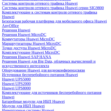
Системы контроля сетевого трафика Huawei
Системы контроля сетевого трафика Huawei серии SIG9800
Комплектующие к системам контроля сетевого трафика
Huawei
Безопасная рабочая платформа для мобильного офиса Huawei
AnyOffice
Решения Huawei
Решения Huawei MicroDC
Коммутаторы Huawei MicroDC
Маршрутизаторы Huawei MicroDC
Точки доступа Huawei MicroDC
Комплектующие Huawei MicroDC
Решения Huawei SAP HANA
Решения Huawei для Big Data, облачных вычислений и
искусственного интеллекта
Оборудование Huawei для видеоконференцсвязи
Источники бесперебойного питания Huawei
Huawei UPS5000
Huawei UPS2000
Huawei UPS8000
Комплектующие для источников бесперебойного питания
Huawei
Батарейные модули для ИБП Huawei
Модули для ИБП Huawei
Инверторные системы Huawei