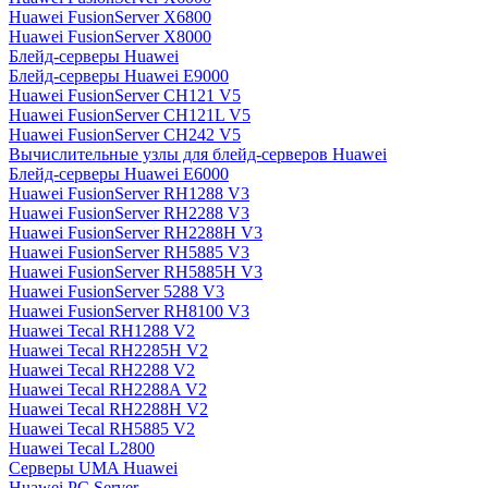
Huawei FusionServer X6800
Huawei FusionServer X8000
Блейд-серверы Huawei
Блейд-серверы Huawei E9000
Huawei FusionServer CH121 V5
Huawei FusionServer CH121L V5
Huawei FusionServer CH242 V5
Вычислительные узлы для блейд-серверов Huawei
Блейд-серверы Huawei E6000
Huawei FusionServer RH1288 V3
Huawei FusionServer RH2288 V3
Huawei FusionServer RH2288H V3
Huawei FusionServer RH5885 V3
Huawei FusionServer RH5885H V3
Huawei FusionServer 5288 V3
Huawei FusionServer RH8100 V3
Huawei Tecal RH1288 V2
Huawei Tecal RH2285H V2
Huawei Tecal RH2288 V2
Huawei Tecal RH2288A V2
Huawei Tecal RH2288H V2
Huawei Tecal RH5885 V2
Huawei Tecal L2800
Серверы UMA Huawei
Huawei PC Server