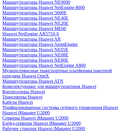
Маршрутизаторы Huawei NE9000
Маршрутизаторы Huawei NetEngine 8000
Маршрутизаторы Huawei 5000E
Маршрутизаторы Huawei NE40E
Маршрутизаторы Huawei NE20E
Маршрутизаторы Huawei ME60
Huawei NetEngine AR5710-S
Маршрутизаторы Huawei AR
Маршрутизаторы Huawei AtomEngine
Маршрутизаторы Huawei NE05E
Маршрутизаторы Huawei NE08E
Маршрутизаторы Huawei NE80E
Маршрутизаторы Huawei NetEngine A800
Мультисервисные транспортные платформы пакетной
передачи Huawei OptiX
Маршрутизаторы Huawei ATN
Комплектующие для маршрутизаторов Huawei
Контроллеры Huawei
Трансиверы Huawei
Кабели Huawei
Унифицированные системы сетевого управления Huawei
Huawei iManager U2000
Серверы Huawei iManager U2000
Блейд-серверы Huawei iManager U2000
Рабочие станции Huawei iManager U2000