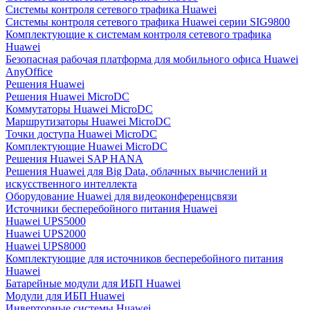
Системы контроля сетевого трафика Huawei
Системы контроля сетевого трафика Huawei серии SIG9800
Комплектующие к системам контроля сетевого трафика
Huawei
Безопасная рабочая платформа для мобильного офиса Huawei
AnyOffice
Решения Huawei
Решения Huawei MicroDC
Коммутаторы Huawei MicroDC
Маршрутизаторы Huawei MicroDC
Точки доступа Huawei MicroDC
Комплектующие Huawei MicroDC
Решения Huawei SAP HANA
Решения Huawei для Big Data, облачных вычислений и
искусственного интеллекта
Оборудование Huawei для видеоконференцсвязи
Источники бесперебойного питания Huawei
Huawei UPS5000
Huawei UPS2000
Huawei UPS8000
Комплектующие для источников бесперебойного питания
Huawei
Батарейные модули для ИБП Huawei
Модули для ИБП Huawei
Инверторные системы Huawei