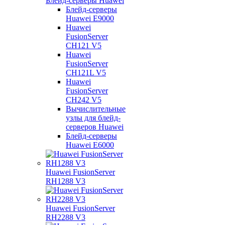
Блейд-серверы Huawei
Блейд-серверы
Huawei E9000
Huawei
FusionServer
CH121 V5
Huawei
FusionServer
CH121L V5
Huawei
FusionServer
CH242 V5
Вычислительные
узлы для блейд-
серверов Huawei
Блейд-серверы
Huawei E6000
Huawei FusionServer
RH1288 V3
Huawei FusionServer
RH2288 V3