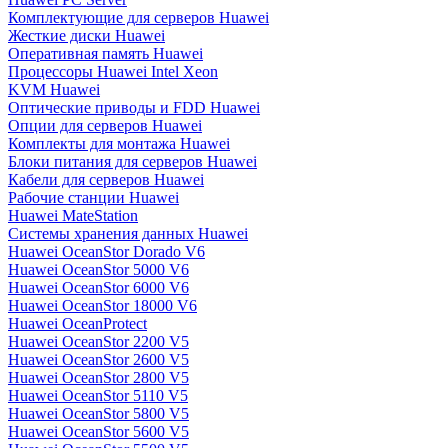
Комплектующие для серверов Huawei
Жесткие диски Huawei
Оперативная память Huawei
Процессоры Huawei Intel Xeon
KVM Huawei
Оптические приводы и FDD Huawei
Опции для серверов Huawei
Комплекты для монтажа Huawei
Блоки питания для серверов Huawei
Кабели для серверов Huawei
Рабочие станции Huawei
Huawei MateStation
Системы хранения данных Huawei
Huawei OceanStor Dorado V6
Huawei OceanStor 5000 V6
Huawei OceanStor 6000 V6
Huawei OceanStor 18000 V6
Huawei OceanProtect
Huawei OceanStor 2200 V5
Huawei OceanStor 2600 V5
Huawei OceanStor 2800 V5
Huawei OceanStor 5110 V5
Huawei OceanStor 5800 V5
Huawei OceanStor 5600 V5