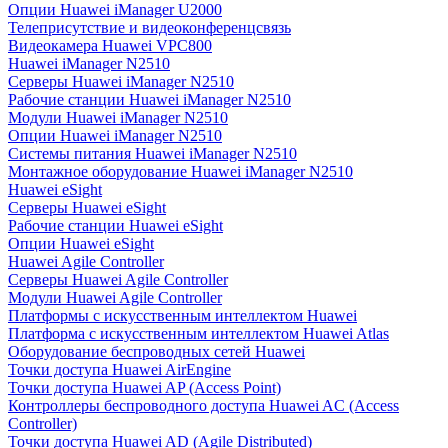
Опции Huawei iManager U2000
Телеприсутствие и видеоконференцсвязь
Видеокамера Huawei VPC800
Huawei iManager N2510
Серверы Huawei iManager N2510
Рабочие станции Huawei iManager N2510
Модули Huawei iManager N2510
Опции Huawei iManager N2510
Системы питания Huawei iManager N2510
Монтажное оборудование Huawei iManager N2510
Huawei eSight
Серверы Huawei eSight
Рабочие станции Huawei eSight
Опции Huawei eSight
Huawei Agile Controller
Серверы Huawei Agile Controller
Модули Huawei Agile Controller
Платформы с искусственным интеллектом Huawei
Платформа с искусственным интеллектом Huawei Atlas
Оборудование беспроводных сетей Huawei
Точки доступа Huawei AirEngine
Точки доступа Huawei AP (Access Point)
Контроллеры беспроводного доступа Huawei AC (Access
Controller)
Точки доступа Huawei AD (Agile Distributed)