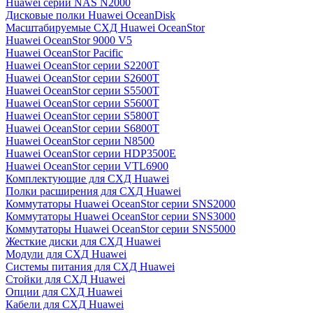
Huawei серии NAS N2000
Дисковые полки Huawei OceanDisk
Масштабируемые СХД Huawei OceanStor
Huawei OceanStor 9000 V5
Huawei OceanStor Pacific
Huawei OceanStor серии S2200T
Huawei OceanStor серии S2600T
Huawei OceanStor серии S5500T
Huawei OceanStor серии S5600T
Huawei OceanStor серии S5800T
Huawei OceanStor серии S6800T
Huawei OceanStor серии N8500
Huawei OceanStor серии HDP3500E
Huawei OceanStor серии VTL6900
Комплектующие для СХД Huawei
Полки расширения для СХД Huawei
Коммутаторы Huawei OceanStor серии SNS2000
Коммутаторы Huawei OceanStor серии SNS3000
Коммутаторы Huawei OceanStor серии SNS5000
Жесткие диски для СХД Huawei
Модули для СХД Huawei
Системы питания для СХД Huawei
Стойки для СХД Huawei
Опции для СХД Huawei
Кабели для СХД Huawei