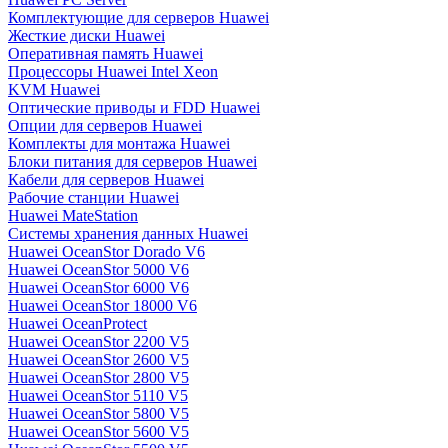
Комплектующие для серверов Huawei
Жесткие диски Huawei
Оперативная память Huawei
Процессоры Huawei Intel Xeon
KVM Huawei
Оптические приводы и FDD Huawei
Опции для серверов Huawei
Комплекты для монтажа Huawei
Блоки питания для серверов Huawei
Кабели для серверов Huawei
Рабочие станции Huawei
Huawei MateStation
Системы хранения данных Huawei
Huawei OceanStor Dorado V6
Huawei OceanStor 5000 V6
Huawei OceanStor 6000 V6
Huawei OceanStor 18000 V6
Huawei OceanProtect
Huawei OceanStor 2200 V5
Huawei OceanStor 2600 V5
Huawei OceanStor 2800 V5
Huawei OceanStor 5110 V5
Huawei OceanStor 5800 V5
Huawei OceanStor 5600 V5