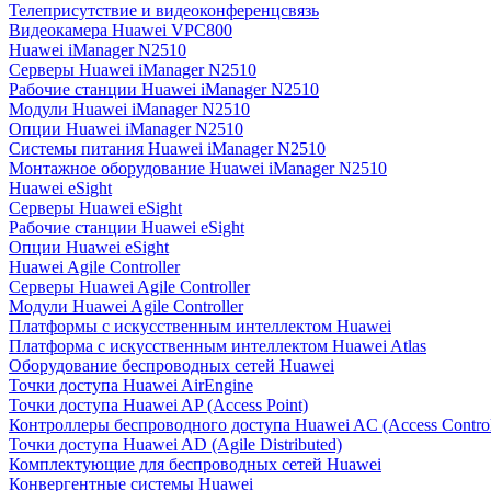
Телеприсутствие и видеоконференцсвязь
Видеокамера Huawei VPC800
Huawei iManager N2510
Серверы Huawei iManager N2510
Рабочие станции Huawei iManager N2510
Модули Huawei iManager N2510
Опции Huawei iManager N2510
Системы питания Huawei iManager N2510
Монтажное оборудование Huawei iManager N2510
Huawei eSight
Серверы Huawei eSight
Рабочие станции Huawei eSight
Опции Huawei eSight
Huawei Agile Controller
Серверы Huawei Agile Controller
Модули Huawei Agile Controller
Платформы с искусственным интеллектом Huawei
Платформа с искусственным интеллектом Huawei Atlas
Оборудование беспроводных сетей Huawei
Точки доступа Huawei AirEngine
Точки доступа Huawei AP (Access Point)
Контроллеры беспроводного доступа Huawei AC (Access Control
Точки доступа Huawei AD (Agile Distributed)
Комплектующие для беспроводных сетей Huawei
Конвергентные системы Huawei