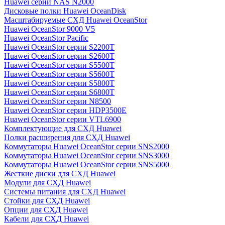
Huawei серии NAS N2000
Дисковые полки Huawei OceanDisk
Масштабируемые СХД Huawei OceanStor
Huawei OceanStor 9000 V5
Huawei OceanStor Pacific
Huawei OceanStor серии S2200T
Huawei OceanStor серии S2600T
Huawei OceanStor серии S5500T
Huawei OceanStor серии S5600T
Huawei OceanStor серии S5800T
Huawei OceanStor серии S6800T
Huawei OceanStor серии N8500
Huawei OceanStor серии HDP3500E
Huawei OceanStor серии VTL6900
Комплектующие для СХД Huawei
Полки расширения для СХД Huawei
Коммутаторы Huawei OceanStor серии SNS2000
Коммутаторы Huawei OceanStor серии SNS3000
Коммутаторы Huawei OceanStor серии SNS5000
Жесткие диски для СХД Huawei
Модули для СХД Huawei
Системы питания для СХД Huawei
Стойки для СХД Huawei
Опции для СХД Huawei
Кабели для СХД Huawei