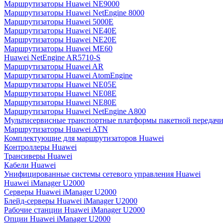
Маршрутизаторы Huawei NE9000
Маршрутизаторы Huawei NetEngine 8000
Маршрутизаторы Huawei 5000E
Маршрутизаторы Huawei NE40E
Маршрутизаторы Huawei NE20E
Маршрутизаторы Huawei ME60
Huawei NetEngine AR5710-S
Маршрутизаторы Huawei AR
Маршрутизаторы Huawei AtomEngine
Маршрутизаторы Huawei NE05E
Маршрутизаторы Huawei NE08E
Маршрутизаторы Huawei NE80E
Маршрутизаторы Huawei NetEngine A800
Мультисервисные транспортные платформы пакетной передачи
Маршрутизаторы Huawei ATN
Комплектующие для маршрутизаторов Huawei
Контроллеры Huawei
Трансиверы Huawei
Кабели Huawei
Унифицированные системы сетевого управления Huawei
Huawei iManager U2000
Серверы Huawei iManager U2000
Блейд-серверы Huawei iManager U2000
Рабочие станции Huawei iManager U2000
Опции Huawei iManager U2000