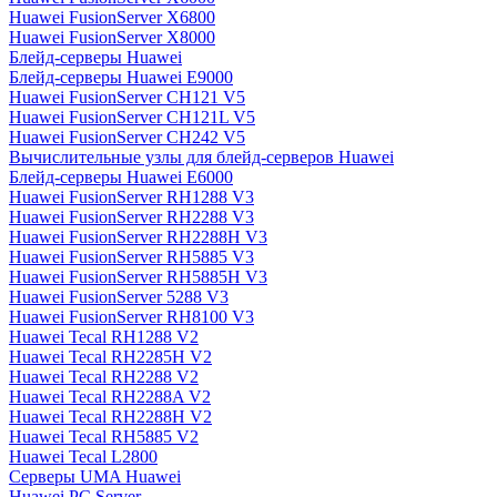
Huawei FusionServer X6800
Huawei FusionServer X8000
Блейд-серверы Huawei
Блейд-серверы Huawei E9000
Huawei FusionServer CH121 V5
Huawei FusionServer CH121L V5
Huawei FusionServer CH242 V5
Вычислительные узлы для блейд-серверов Huawei
Блейд-серверы Huawei E6000
Huawei FusionServer RH1288 V3
Huawei FusionServer RH2288 V3
Huawei FusionServer RH2288H V3
Huawei FusionServer RH5885 V3
Huawei FusionServer RH5885H V3
Huawei FusionServer 5288 V3
Huawei FusionServer RH8100 V3
Huawei Tecal RH1288 V2
Huawei Tecal RH2285H V2
Huawei Tecal RH2288 V2
Huawei Tecal RH2288A V2
Huawei Tecal RH2288H V2
Huawei Tecal RH5885 V2
Huawei Tecal L2800
Серверы UMA Huawei
Huawei PC Server