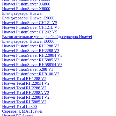
Huawei FusionServer X6800
Huawei FusionServer X8000
Блейд-серверы Huawei
Блейд-серверы Huawei E9000
Huawei FusionServer CH121 V5
Huawei FusionServer CH121L V5
Huawei FusionServer CH242 V5
Вычислительные узлы для блейд-серверов Huawei
Блейд-серверы Huawei E6000
Huawei FusionServer RH1288 V3
Huawei FusionServer RH2288 V3
Huawei FusionServer RH2288H V3
Huawei FusionServer RH5885 V3
Huawei FusionServer RH5885H V3
Huawei FusionServer 5288 V3
Huawei FusionServer RH8100 V3
Huawei Tecal RH1288 V2
Huawei Tecal RH2285H V2
Huawei Tecal RH2288 V2
Huawei Tecal RH2288A V2
Huawei Tecal RH2288H V2
Huawei Tecal RH5885 V2
Huawei Tecal L2800
Серверы UMA Huawei
Huawei PC Server