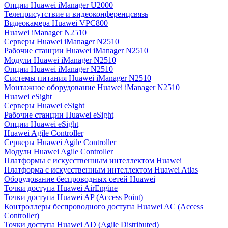
Опции Huawei iManager U2000
Телеприсутствие и видеоконференцсвязь
Видеокамера Huawei VPC800
Huawei iManager N2510
Серверы Huawei iManager N2510
Рабочие станции Huawei iManager N2510
Модули Huawei iManager N2510
Опции Huawei iManager N2510
Системы питания Huawei iManager N2510
Монтажное оборудование Huawei iManager N2510
Huawei eSight
Серверы Huawei eSight
Рабочие станции Huawei eSight
Опции Huawei eSight
Huawei Agile Controller
Серверы Huawei Agile Controller
Модули Huawei Agile Controller
Платформы с искусственным интеллектом Huawei
Платформа с искусственным интеллектом Huawei Atlas
Оборудование беспроводных сетей Huawei
Точки доступа Huawei AirEngine
Точки доступа Huawei AP (Access Point)
Контроллеры беспроводного доступа Huawei AC (Access
Controller)
Точки доступа Huawei AD (Agile Distributed)