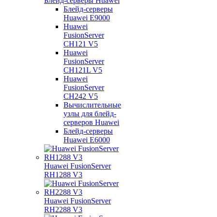
Блейд-серверы Huawei
Блейд-серверы
Huawei E9000
Huawei
FusionServer
CH121 V5
Huawei
FusionServer
CH121L V5
Huawei
FusionServer
CH242 V5
Вычислительные
узлы для блейд-
серверов Huawei
Блейд-серверы
Huawei E6000
Huawei FusionServer
RH1288 V3
Huawei FusionServer
RH2288 V3