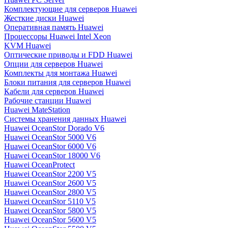
Комплектующие для серверов Huawei
Жесткие диски Huawei
Оперативная память Huawei
Процессоры Huawei Intel Xeon
KVM Huawei
Оптические приводы и FDD Huawei
Опции для серверов Huawei
Комплекты для монтажа Huawei
Блоки питания для серверов Huawei
Кабели для серверов Huawei
Рабочие станции Huawei
Huawei MateStation
Системы хранения данных Huawei
Huawei OceanStor Dorado V6
Huawei OceanStor 5000 V6
Huawei OceanStor 6000 V6
Huawei OceanStor 18000 V6
Huawei OceanProtect
Huawei OceanStor 2200 V5
Huawei OceanStor 2600 V5
Huawei OceanStor 2800 V5
Huawei OceanStor 5110 V5
Huawei OceanStor 5800 V5
Huawei OceanStor 5600 V5