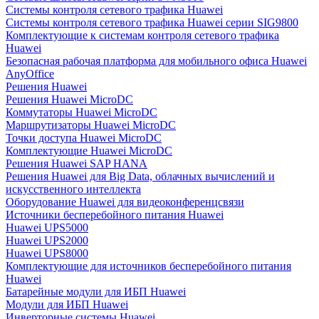
Системы контроля сетевого трафика Huawei
Системы контроля сетевого трафика Huawei серии SIG9800
Комплектующие к системам контроля сетевого трафика
Huawei
Безопасная рабочая платформа для мобильного офиса Huawei
AnyOffice
Решения Huawei
Решения Huawei MicroDC
Коммутаторы Huawei MicroDC
Маршрутизаторы Huawei MicroDC
Точки доступа Huawei MicroDC
Комплектующие Huawei MicroDC
Решения Huawei SAP HANA
Решения Huawei для Big Data, облачных вычислений и
искусственного интеллекта
Оборудование Huawei для видеоконференцсвязи
Источники бесперебойного питания Huawei
Huawei UPS5000
Huawei UPS2000
Huawei UPS8000
Комплектующие для источников бесперебойного питания
Huawei
Батарейные модули для ИБП Huawei
Модули для ИБП Huawei
Инверторные системы Huawei