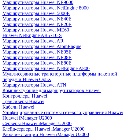
Маршрутизаторы Huawei NE9000
Маршрутизаторы Huawei NetEngine 8000
Маршрутизаторы Huawei 5000E
Маршрутизаторы Huawei NE40E
Маршрутизаторы Huawei NE20E
Маршрутизаторы Huawei ME60
Huawei NetEngine AR5710-S
Маршрутизаторы Huawei AR
Маршрутизаторы Huawei AtomEngine
Маршрутизаторы Huawei NE05E
Маршрутизаторы Huawei NE08E
Маршрутизаторы Huawei NE80E
Маршрутизаторы Huawei NetEngine A800
Мультисервисные транспортные платформы пакетной
передачи Huawei OptiX
Маршрутизаторы Huawei ATN
Комплектующие для маршрутизаторов Huawei
Контроллеры Huawei
Трансиверы Huawei
Кабели Huawei
Унифицированные системы сетевого управления Huawei
Huawei iManager U2000
Серверы Huawei iManager U2000
Блейд-серверы Huawei iManager U2000
Рабочие станции Huawei iManager U2000