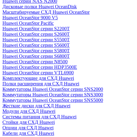
Huawei серии NAS N2000
Дисковые полки Huawei OceanDisk
Масштабируемые СХД Huawei OceanStor
Huawei OceanStor 9000 V5
Huawei OceanStor Pacific
Huawei OceanStor серии S2200T
Huawei OceanStor серии S2600T
Huawei OceanStor серии S5500T
Huawei OceanStor серии S5600T
Huawei OceanStor серии S5800T
Huawei OceanStor серии S6800T
Huawei OceanStor серии N8500
Huawei OceanStor серии HDP3500E
Huawei OceanStor серии VTL6900
Комплектующие для СХД Huawei
Полки расширения для СХД Huawei
Коммутаторы Huawei OceanStor серии SNS2000
Коммутаторы Huawei OceanStor серии SNS3000
Коммутаторы Huawei OceanStor серии SNS5000
Жесткие диски для СХД Huawei
Модули для СХД Huawei
Системы питания для СХД Huawei
Стойки для СХД Huawei
Опции для СХД Huawei
Кабели для СХД Huawei