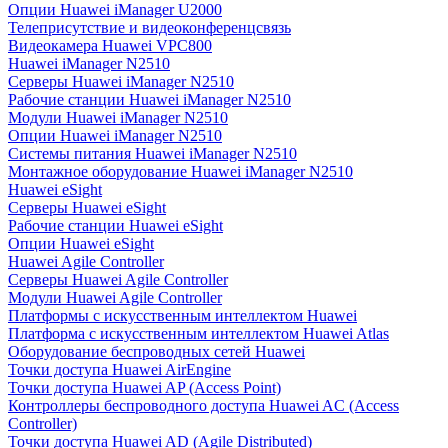
Опции Huawei iManager U2000
Телеприсутствие и видеоконференцсвязь
Видеокамера Huawei VPC800
Huawei iManager N2510
Серверы Huawei iManager N2510
Рабочие станции Huawei iManager N2510
Модули Huawei iManager N2510
Опции Huawei iManager N2510
Системы питания Huawei iManager N2510
Монтажное оборудование Huawei iManager N2510
Huawei eSight
Серверы Huawei eSight
Рабочие станции Huawei eSight
Опции Huawei eSight
Huawei Agile Controller
Серверы Huawei Agile Controller
Модули Huawei Agile Controller
Платформы с искусственным интеллектом Huawei
Платформа с искусственным интеллектом Huawei Atlas
Оборудование беспроводных сетей Huawei
Точки доступа Huawei AirEngine
Точки доступа Huawei AP (Access Point)
Контроллеры беспроводного доступа Huawei AC (Access
Controller)
Точки доступа Huawei AD (Agile Distributed)