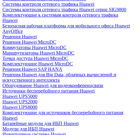
Системы контроля сетевого трафика Huawei
Системы контроля сетевого трафика Huawei серии SIG9800
Комплектующие к системам контроля сетевого трафика
Huawei
Безопасная рабочая платформа для мобильного офиса Huawei
AnyOffice
Решения Huawei
Решения Huawei MicroDC
Коммутаторы Huawei MicroDC
Маршрутизаторы Huawei MicroDC
Точки доступа Huawei MicroDC
Комплектующие Huawei MicroDC
Решения Huawei SAP HANA
Решения Huawei для Big Data, облачных вычислений и
искусственного интеллекта
Оборудование Huawei для видеоконференцсвязи
Источники бесперебойного питания Huawei
Huawei UPS5000
Huawei UPS2000
Huawei UPS8000
Комплектующие для источников бесперебойного питания
Huawei
Батарейные модули для ИБП Huawei
Модули для ИБП Huawei
Инверторные системы Huawei