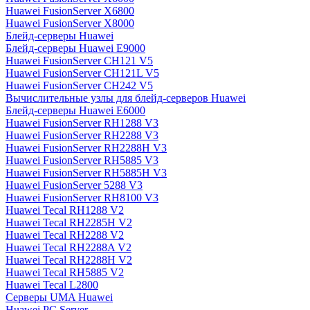
Huawei FusionServer X6800
Huawei FusionServer X8000
Блейд-серверы Huawei
Блейд-серверы Huawei E9000
Huawei FusionServer CH121 V5
Huawei FusionServer CH121L V5
Huawei FusionServer CH242 V5
Вычислительные узлы для блейд-серверов Huawei
Блейд-серверы Huawei E6000
Huawei FusionServer RH1288 V3
Huawei FusionServer RH2288 V3
Huawei FusionServer RH2288H V3
Huawei FusionServer RH5885 V3
Huawei FusionServer RH5885H V3
Huawei FusionServer 5288 V3
Huawei FusionServer RH8100 V3
Huawei Tecal RH1288 V2
Huawei Tecal RH2285H V2
Huawei Tecal RH2288 V2
Huawei Tecal RH2288A V2
Huawei Tecal RH2288H V2
Huawei Tecal RH5885 V2
Huawei Tecal L2800
Серверы UMA Huawei
Huawei PC Server