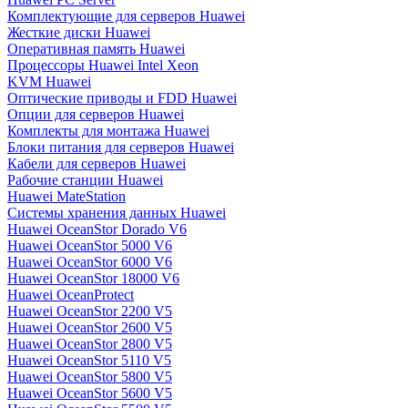
Комплектующие для серверов Huawei
Жесткие диски Huawei
Оперативная память Huawei
Процессоры Huawei Intel Xeon
KVM Huawei
Оптические приводы и FDD Huawei
Опции для серверов Huawei
Комплекты для монтажа Huawei
Блоки питания для серверов Huawei
Кабели для серверов Huawei
Рабочие станции Huawei
Huawei MateStation
Системы хранения данных Huawei
Huawei OceanStor Dorado V6
Huawei OceanStor 5000 V6
Huawei OceanStor 6000 V6
Huawei OceanStor 18000 V6
Huawei OceanProtect
Huawei OceanStor 2200 V5
Huawei OceanStor 2600 V5
Huawei OceanStor 2800 V5
Huawei OceanStor 5110 V5
Huawei OceanStor 5800 V5
Huawei OceanStor 5600 V5