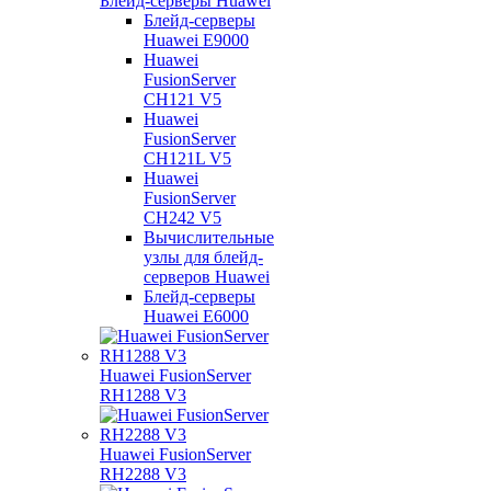
Блейд-серверы Huawei
Блейд-серверы
Huawei E9000
Huawei
FusionServer
CH121 V5
Huawei
FusionServer
CH121L V5
Huawei
FusionServer
CH242 V5
Вычислительные
узлы для блейд-
серверов Huawei
Блейд-серверы
Huawei E6000
Huawei FusionServer
RH1288 V3
Huawei FusionServer
RH2288 V3