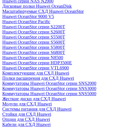
Huawei серии NAS N2000
Дисковые полки Huawei OceanDisk
Масштабируемые СХД Huawei OceanStor
Huawei OceanStor 9000 V5
Huawei OceanStor Pacific
Huawei OceanStor серии S2200T
Huawei OceanStor серии S2600T
Huawei OceanStor серии S5500T
Huawei OceanStor серии S5600T
Huawei OceanStor серии S5800T
Huawei OceanStor серии S6800T
Huawei OceanStor серии N8500
Huawei OceanStor серии HDP3500E
Huawei OceanStor серии VTL6900
Комплектующие для СХД Huawei
Полки расширения для СХД Huawei
Коммутаторы Huawei OceanStor серии SNS2000
Коммутаторы Huawei OceanStor серии SNS3000
Коммутаторы Huawei OceanStor серии SNS5000
Жесткие диски для СХД Huawei
Модули для СХД Huawei
Системы питания для СХД Huawei
Стойки для СХД Huawei
Опции для СХД Huawei
Кабели для СХД Huawei