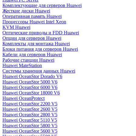
Комплектующие для серверов Huawei
Жесткие диски Huawei
Оперативная память Huawei
Процессоры Huawei Intel Xeon
KVM Huawei
Оптические приводы и FDD Huawei
Опции для серверов Huawei
Комплекты для монтажа Huawei
Блоки питания для серверов Huawei
Кабели для серверов Huawei
Рабочие станции Huawei
Huawei MateStation
Системы хранения данных Huawei
Huawei OceanStor Dorado V6
Huawei OceanStor 5000 V6
Huawei OceanStor 6000 V6
Huawei OceanStor 18000 V6
Huawei OceanProtect
Huawei OceanStor 2200 V5
Huawei OceanStor 2600 V5
Huawei OceanStor 2800 V5
Huawei OceanStor 5110 V5
Huawei OceanStor 5800 V5
Huawei OceanStor 5600 V5