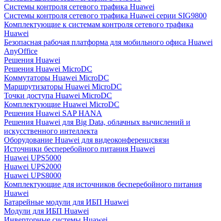
Системы контроля сетевого трафика Huawei
Системы контроля сетевого трафика Huawei серии SIG9800
Комплектующие к системам контроля сетевого трафика
Huawei
Безопасная рабочая платформа для мобильного офиса Huawei
AnyOffice
Решения Huawei
Решения Huawei MicroDC
Коммутаторы Huawei MicroDC
Маршрутизаторы Huawei MicroDC
Точки доступа Huawei MicroDC
Комплектующие Huawei MicroDC
Решения Huawei SAP HANA
Решения Huawei для Big Data, облачных вычислений и
искусственного интеллекта
Оборудование Huawei для видеоконференцсвязи
Источники бесперебойного питания Huawei
Huawei UPS5000
Huawei UPS2000
Huawei UPS8000
Комплектующие для источников бесперебойного питания
Huawei
Батарейные модули для ИБП Huawei
Модули для ИБП Huawei
Инверторные системы Huawei