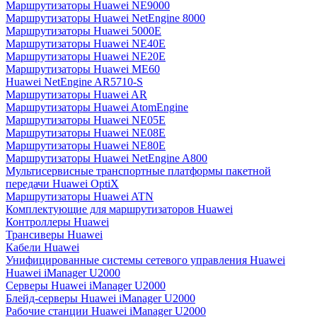
Маршрутизаторы Huawei NE9000
Маршрутизаторы Huawei NetEngine 8000
Маршрутизаторы Huawei 5000E
Маршрутизаторы Huawei NE40E
Маршрутизаторы Huawei NE20E
Маршрутизаторы Huawei ME60
Huawei NetEngine AR5710-S
Маршрутизаторы Huawei AR
Маршрутизаторы Huawei AtomEngine
Маршрутизаторы Huawei NE05E
Маршрутизаторы Huawei NE08E
Маршрутизаторы Huawei NE80E
Маршрутизаторы Huawei NetEngine A800
Мультисервисные транспортные платформы пакетной
передачи Huawei OptiX
Маршрутизаторы Huawei ATN
Комплектующие для маршрутизаторов Huawei
Контроллеры Huawei
Трансиверы Huawei
Кабели Huawei
Унифицированные системы сетевого управления Huawei
Huawei iManager U2000
Серверы Huawei iManager U2000
Блейд-серверы Huawei iManager U2000
Рабочие станции Huawei iManager U2000