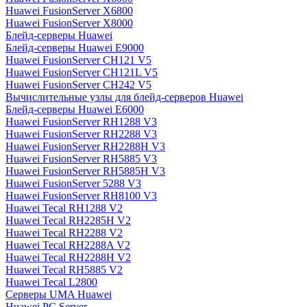
Huawei FusionServer X6800
Huawei FusionServer X8000
Блейд-серверы Huawei
Блейд-серверы Huawei E9000
Huawei FusionServer CH121 V5
Huawei FusionServer CH121L V5
Huawei FusionServer CH242 V5
Вычислительные узлы для блейд-серверов Huawei
Блейд-серверы Huawei E6000
Huawei FusionServer RH1288 V3
Huawei FusionServer RH2288 V3
Huawei FusionServer RH2288H V3
Huawei FusionServer RH5885 V3
Huawei FusionServer RH5885H V3
Huawei FusionServer 5288 V3
Huawei FusionServer RH8100 V3
Huawei Tecal RH1288 V2
Huawei Tecal RH2285H V2
Huawei Tecal RH2288 V2
Huawei Tecal RH2288A V2
Huawei Tecal RH2288H V2
Huawei Tecal RH5885 V2
Huawei Tecal L2800
Серверы UMA Huawei
Huawei PC Server