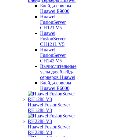
Блейд-серверы Huawei
Блейд-серверы
Huawei E9000
Huawei
FusionServer
CH121 V5
Huawei
FusionServer
CH121L V5
Huawei
FusionServer
CH242 V5
Вычислительные
узлы для блейд-
серверов Huawei
Блейд-серверы
Huawei E6000
Huawei FusionServer
RH1288 V3
Huawei FusionServer
RH2288 V3