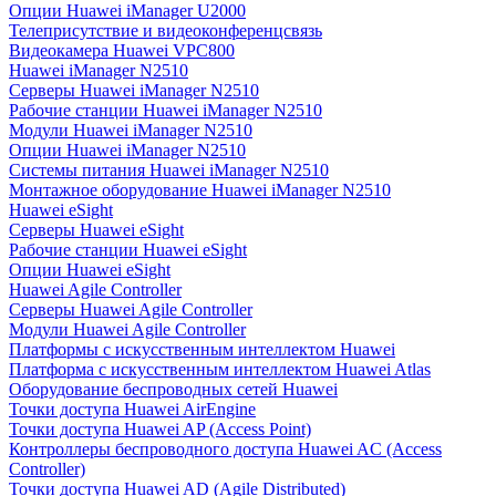
Опции Huawei iManager U2000
Телеприсутствие и видеоконференцсвязь
Видеокамера Huawei VPC800
Huawei iManager N2510
Серверы Huawei iManager N2510
Рабочие станции Huawei iManager N2510
Модули Huawei iManager N2510
Опции Huawei iManager N2510
Системы питания Huawei iManager N2510
Монтажное оборудование Huawei iManager N2510
Huawei eSight
Серверы Huawei eSight
Рабочие станции Huawei eSight
Опции Huawei eSight
Huawei Agile Controller
Серверы Huawei Agile Controller
Модули Huawei Agile Controller
Платформы с искусственным интеллектом Huawei
Платформа с искусственным интеллектом Huawei Atlas
Оборудование беспроводных сетей Huawei
Точки доступа Huawei AirEngine
Точки доступа Huawei AP (Access Point)
Контроллеры беспроводного доступа Huawei AC (Access
Controller)
Точки доступа Huawei AD (Agile Distributed)