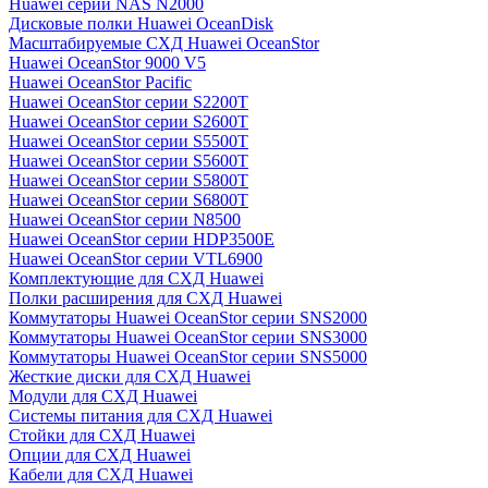
Huawei серии NAS N2000
Дисковые полки Huawei OceanDisk
Масштабируемые СХД Huawei OceanStor
Huawei OceanStor 9000 V5
Huawei OceanStor Pacific
Huawei OceanStor серии S2200T
Huawei OceanStor серии S2600T
Huawei OceanStor серии S5500T
Huawei OceanStor серии S5600T
Huawei OceanStor серии S5800T
Huawei OceanStor серии S6800T
Huawei OceanStor серии N8500
Huawei OceanStor серии HDP3500E
Huawei OceanStor серии VTL6900
Комплектующие для СХД Huawei
Полки расширения для СХД Huawei
Коммутаторы Huawei OceanStor серии SNS2000
Коммутаторы Huawei OceanStor серии SNS3000
Коммутаторы Huawei OceanStor серии SNS5000
Жесткие диски для СХД Huawei
Модули для СХД Huawei
Системы питания для СХД Huawei
Стойки для СХД Huawei
Опции для СХД Huawei
Кабели для СХД Huawei