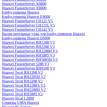
Huawei FusionServer X6800
Huawei FusionServer X8000
Блейд-серверы Huawei
Блейд-серверы Huawei E9000
Huawei FusionServer CH121 V5
Huawei FusionServer CH121L V5
Huawei FusionServer CH242 V5
Вычислительные узлы для блейд-серверов Huawei
Блейд-серверы Huawei E6000
Huawei FusionServer RH1288 V3
Huawei FusionServer RH2288 V3
Huawei FusionServer RH2288H V3
Huawei FusionServer RH5885 V3
Huawei FusionServer RH5885H V3
Huawei FusionServer 5288 V3
Huawei FusionServer RH8100 V3
Huawei Tecal RH1288 V2
Huawei Tecal RH2285H V2
Huawei Tecal RH2288 V2
Huawei Tecal RH2288A V2
Huawei Tecal RH2288H V2
Huawei Tecal RH5885 V2
Huawei Tecal L2800
Серверы UMA Huawei
Huawei PC Server