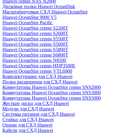
Huawei серии NAS N2000
Дисковые полки Huawei OceanDisk
Масштабируемые СХД Huawei OceanStor
Huawei OceanStor 9000 V5
Huawei OceanStor Pacific
Huawei OceanStor серии S2200T
Huawei OceanStor серии S2600T
Huawei OceanStor серии S5500T
Huawei OceanStor серии S5600T
Huawei OceanStor серии S5800T
Huawei OceanStor серии S6800T
Huawei OceanStor серии N8500
Huawei OceanStor серии HDP3500E
Huawei OceanStor серии VTL6900
Комплектующие для СХД Huawei
Полки расширения для СХД Huawei
Коммутаторы Huawei OceanStor серии SNS2000
Коммутаторы Huawei OceanStor серии SNS3000
Коммутаторы Huawei OceanStor серии SNS5000
Жесткие диски для СХД Huawei
Модули для СХД Huawei
Системы питания для СХД Huawei
Стойки для СХД Huawei
Опции для СХД Huawei
Кабели для СХД Huawei