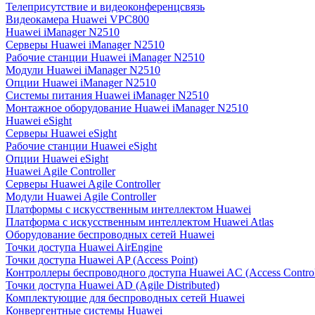
Телеприсутствие и видеоконференцсвязь
Видеокамера Huawei VPC800
Huawei iManager N2510
Серверы Huawei iManager N2510
Рабочие станции Huawei iManager N2510
Модули Huawei iManager N2510
Опции Huawei iManager N2510
Системы питания Huawei iManager N2510
Монтажное оборудование Huawei iManager N2510
Huawei eSight
Серверы Huawei eSight
Рабочие станции Huawei eSight
Опции Huawei eSight
Huawei Agile Controller
Серверы Huawei Agile Controller
Модули Huawei Agile Controller
Платформы с искусственным интеллектом Huawei
Платформа с искусственным интеллектом Huawei Atlas
Оборудование беспроводных сетей Huawei
Точки доступа Huawei AirEngine
Точки доступа Huawei AP (Access Point)
Контроллеры беспроводного доступа Huawei AC (Access Control
Точки доступа Huawei AD (Agile Distributed)
Комплектующие для беспроводных сетей Huawei
Конвергентные системы Huawei