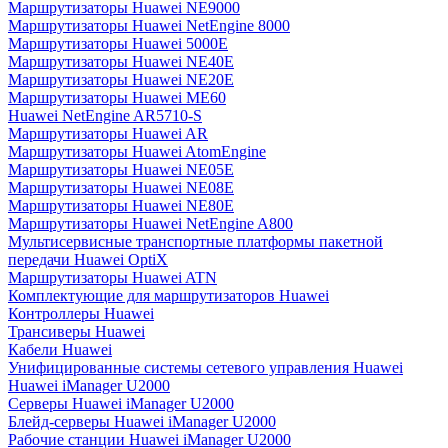
Маршрутизаторы Huawei NE9000
Маршрутизаторы Huawei NetEngine 8000
Маршрутизаторы Huawei 5000E
Маршрутизаторы Huawei NE40E
Маршрутизаторы Huawei NE20E
Маршрутизаторы Huawei ME60
Huawei NetEngine AR5710-S
Маршрутизаторы Huawei AR
Маршрутизаторы Huawei AtomEngine
Маршрутизаторы Huawei NE05E
Маршрутизаторы Huawei NE08E
Маршрутизаторы Huawei NE80E
Маршрутизаторы Huawei NetEngine A800
Мультисервисные транспортные платформы пакетной
передачи Huawei OptiX
Маршрутизаторы Huawei ATN
Комплектующие для маршрутизаторов Huawei
Контроллеры Huawei
Трансиверы Huawei
Кабели Huawei
Унифицированные системы сетевого управления Huawei
Huawei iManager U2000
Серверы Huawei iManager U2000
Блейд-серверы Huawei iManager U2000
Рабочие станции Huawei iManager U2000