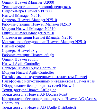
Опции Huawei iManager U2000
Телеприсутствие и видеоконференцсвязь
Видеокамера Huawei VPC800
Huawei iManager N2510
Серверы Huawei iManager N2510
Рабочие станции Huawei iManager N2510
Модули Huawei iManager N2510
Опции Huawei iManager N2510
Системы питания Huawei iManager N2510
Монтажное оборудование Huawei iManager N2510
Huawei eSight
Серверы Huawei eSight
Рабочие станции Huawei eSight
Опции Huawei eSight
Huawei Agile Controller
Серверы Huawei Agile Controller
Модули Huawei Agile Controller
Платформы с искусственным интеллектом Huawei
Платформа с искусственным интеллектом Huawei Atlas
Оборудование беспроводных сетей Huawei
Точки доступа Huawei AirEngine
Точки доступа Huawei AP (Access Point)
Контроллеры беспроводного доступа Huawei AC (Access
Controller)
Точки доступа Huawei AD (Agile Distributed)