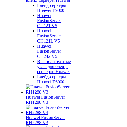
Блейд-серверы Huawei
Блейд-серверы
Huawei E9000
Huawei
FusionServer
CH121 V5
Huawei
FusionServer
CH121L V5
Huawei
FusionServer
CH242 V5
Вычислительные
узлы для блейд-
серверов Huawei
Блейд-серверы
Huawei E6000
Huawei FusionServer
RH1288 V3
Huawei FusionServer
RH2288 V3