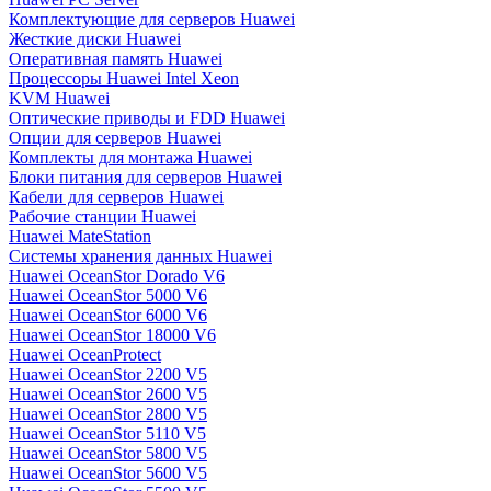
Комплектующие для серверов Huawei
Жесткие диски Huawei
Оперативная память Huawei
Процессоры Huawei Intel Xeon
KVM Huawei
Оптические приводы и FDD Huawei
Опции для серверов Huawei
Комплекты для монтажа Huawei
Блоки питания для серверов Huawei
Кабели для серверов Huawei
Рабочие станции Huawei
Huawei MateStation
Системы хранения данных Huawei
Huawei OceanStor Dorado V6
Huawei OceanStor 5000 V6
Huawei OceanStor 6000 V6
Huawei OceanStor 18000 V6
Huawei OceanProtect
Huawei OceanStor 2200 V5
Huawei OceanStor 2600 V5
Huawei OceanStor 2800 V5
Huawei OceanStor 5110 V5
Huawei OceanStor 5800 V5
Huawei OceanStor 5600 V5