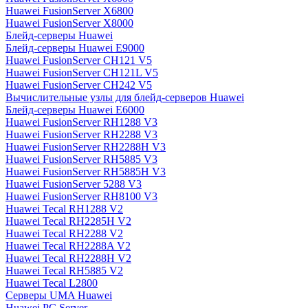
Huawei FusionServer X6800
Huawei FusionServer X8000
Блейд-серверы Huawei
Блейд-серверы Huawei E9000
Huawei FusionServer CH121 V5
Huawei FusionServer CH121L V5
Huawei FusionServer CH242 V5
Вычислительные узлы для блейд-серверов Huawei
Блейд-серверы Huawei E6000
Huawei FusionServer RH1288 V3
Huawei FusionServer RH2288 V3
Huawei FusionServer RH2288H V3
Huawei FusionServer RH5885 V3
Huawei FusionServer RH5885H V3
Huawei FusionServer 5288 V3
Huawei FusionServer RH8100 V3
Huawei Tecal RH1288 V2
Huawei Tecal RH2285H V2
Huawei Tecal RH2288 V2
Huawei Tecal RH2288A V2
Huawei Tecal RH2288H V2
Huawei Tecal RH5885 V2
Huawei Tecal L2800
Серверы UMA Huawei
Huawei PC Server