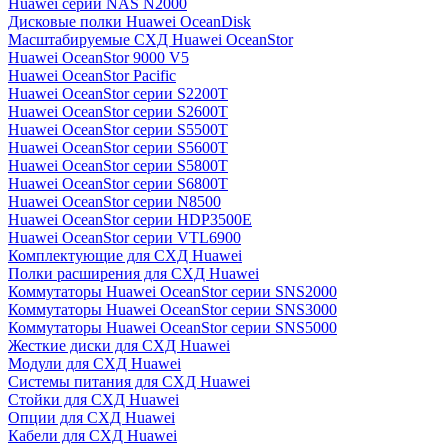
Huawei серии NAS N2000
Дисковые полки Huawei OceanDisk
Масштабируемые СХД Huawei OceanStor
Huawei OceanStor 9000 V5
Huawei OceanStor Pacific
Huawei OceanStor серии S2200T
Huawei OceanStor серии S2600T
Huawei OceanStor серии S5500T
Huawei OceanStor серии S5600T
Huawei OceanStor серии S5800T
Huawei OceanStor серии S6800T
Huawei OceanStor серии N8500
Huawei OceanStor серии HDP3500E
Huawei OceanStor серии VTL6900
Комплектующие для СХД Huawei
Полки расширения для СХД Huawei
Коммутаторы Huawei OceanStor серии SNS2000
Коммутаторы Huawei OceanStor серии SNS3000
Коммутаторы Huawei OceanStor серии SNS5000
Жесткие диски для СХД Huawei
Модули для СХД Huawei
Системы питания для СХД Huawei
Стойки для СХД Huawei
Опции для СХД Huawei
Кабели для СХД Huawei