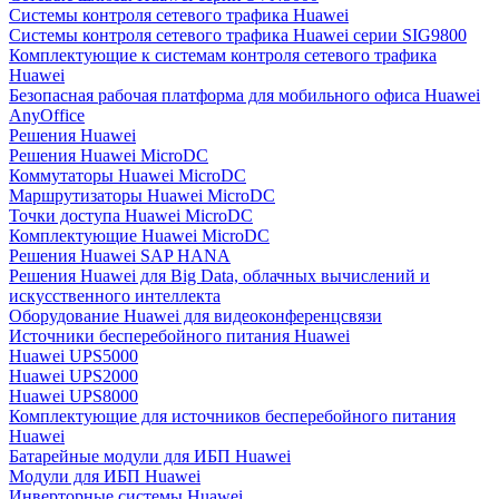
Системы контроля сетевого трафика Huawei
Системы контроля сетевого трафика Huawei серии SIG9800
Комплектующие к системам контроля сетевого трафика
Huawei
Безопасная рабочая платформа для мобильного офиса Huawei
AnyOffice
Решения Huawei
Решения Huawei MicroDC
Коммутаторы Huawei MicroDC
Маршрутизаторы Huawei MicroDC
Точки доступа Huawei MicroDC
Комплектующие Huawei MicroDC
Решения Huawei SAP HANA
Решения Huawei для Big Data, облачных вычислений и
искусственного интеллекта
Оборудование Huawei для видеоконференцсвязи
Источники бесперебойного питания Huawei
Huawei UPS5000
Huawei UPS2000
Huawei UPS8000
Комплектующие для источников бесперебойного питания
Huawei
Батарейные модули для ИБП Huawei
Модули для ИБП Huawei
Инверторные системы Huawei