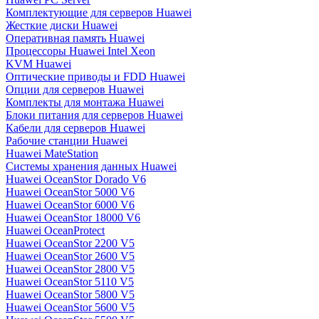
Комплектующие для серверов Huawei
Жесткие диски Huawei
Оперативная память Huawei
Процессоры Huawei Intel Xeon
KVM Huawei
Оптические приводы и FDD Huawei
Опции для серверов Huawei
Комплекты для монтажа Huawei
Блоки питания для серверов Huawei
Кабели для серверов Huawei
Рабочие станции Huawei
Huawei MateStation
Системы хранения данных Huawei
Huawei OceanStor Dorado V6
Huawei OceanStor 5000 V6
Huawei OceanStor 6000 V6
Huawei OceanStor 18000 V6
Huawei OceanProtect
Huawei OceanStor 2200 V5
Huawei OceanStor 2600 V5
Huawei OceanStor 2800 V5
Huawei OceanStor 5110 V5
Huawei OceanStor 5800 V5
Huawei OceanStor 5600 V5