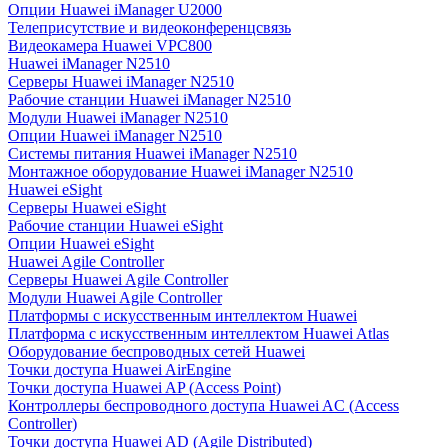
Опции Huawei iManager U2000
Телеприсутствие и видеоконференцсвязь
Видеокамера Huawei VPC800
Huawei iManager N2510
Серверы Huawei iManager N2510
Рабочие станции Huawei iManager N2510
Модули Huawei iManager N2510
Опции Huawei iManager N2510
Системы питания Huawei iManager N2510
Монтажное оборудование Huawei iManager N2510
Huawei eSight
Серверы Huawei eSight
Рабочие станции Huawei eSight
Опции Huawei eSight
Huawei Agile Controller
Серверы Huawei Agile Controller
Модули Huawei Agile Controller
Платформы с искусственным интеллектом Huawei
Платформа с искусственным интеллектом Huawei Atlas
Оборудование беспроводных сетей Huawei
Точки доступа Huawei AirEngine
Точки доступа Huawei AP (Access Point)
Контроллеры беспроводного доступа Huawei AC (Access
Controller)
Точки доступа Huawei AD (Agile Distributed)