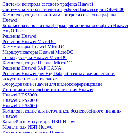
Системы контроля сетевого трафика Huawei
Системы контроля сетевого трафика Huawei серии SIG9800
Комплектующие к системам контроля сетевого трафика
Huawei
Безопасная рабочая платформа для мобильного офиса Huawei
AnyOffice
Решения Huawei
Решения Huawei MicroDC
Коммутаторы Huawei MicroDC
Маршрутизаторы Huawei MicroDC
Точки доступа Huawei MicroDC
Комплектующие Huawei MicroDC
Решения Huawei SAP HANA
Решения Huawei для Big Data, облачных вычислений и
искусственного интеллекта
Оборудование Huawei для видеоконференцсвязи
Источники бесперебойного питания Huawei
Huawei UPS5000
Huawei UPS2000
Huawei UPS8000
Комплектующие для источников бесперебойного питания
Huawei
Батарейные модули для ИБП Huawei
Модули для ИБП Huawei
Инверторные системы Huawei