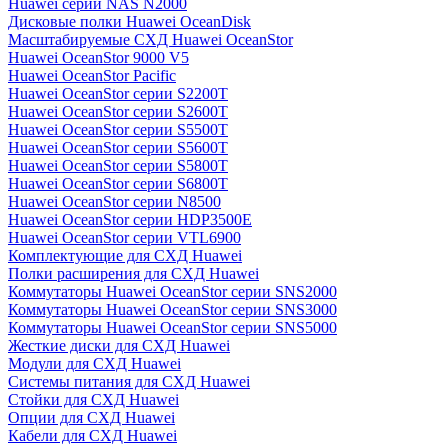
Huawei серии NAS N2000
Дисковые полки Huawei OceanDisk
Масштабируемые СХД Huawei OceanStor
Huawei OceanStor 9000 V5
Huawei OceanStor Pacific
Huawei OceanStor серии S2200T
Huawei OceanStor серии S2600T
Huawei OceanStor серии S5500T
Huawei OceanStor серии S5600T
Huawei OceanStor серии S5800T
Huawei OceanStor серии S6800T
Huawei OceanStor серии N8500
Huawei OceanStor серии HDP3500E
Huawei OceanStor серии VTL6900
Комплектующие для СХД Huawei
Полки расширения для СХД Huawei
Коммутаторы Huawei OceanStor серии SNS2000
Коммутаторы Huawei OceanStor серии SNS3000
Коммутаторы Huawei OceanStor серии SNS5000
Жесткие диски для СХД Huawei
Модули для СХД Huawei
Системы питания для СХД Huawei
Стойки для СХД Huawei
Опции для СХД Huawei
Кабели для СХД Huawei