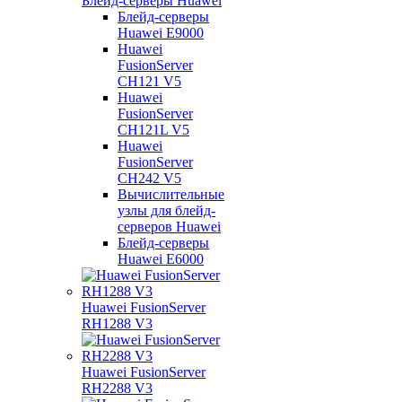
Блейд-серверы Huawei
Блейд-серверы
Huawei E9000
Huawei
FusionServer
CH121 V5
Huawei
FusionServer
CH121L V5
Huawei
FusionServer
CH242 V5
Вычислительные
узлы для блейд-
серверов Huawei
Блейд-серверы
Huawei E6000
Huawei FusionServer
RH1288 V3
Huawei FusionServer
RH2288 V3