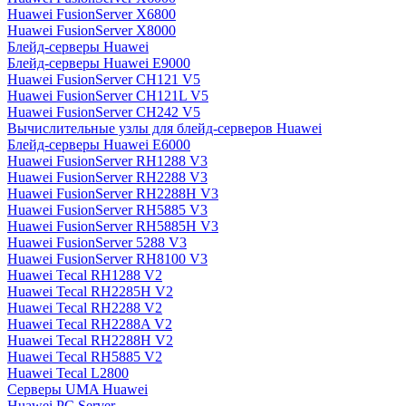
Huawei FusionServer X6800
Huawei FusionServer X8000
Блейд-серверы Huawei
Блейд-серверы Huawei E9000
Huawei FusionServer CH121 V5
Huawei FusionServer CH121L V5
Huawei FusionServer CH242 V5
Вычислительные узлы для блейд-серверов Huawei
Блейд-серверы Huawei E6000
Huawei FusionServer RH1288 V3
Huawei FusionServer RH2288 V3
Huawei FusionServer RH2288H V3
Huawei FusionServer RH5885 V3
Huawei FusionServer RH5885H V3
Huawei FusionServer 5288 V3
Huawei FusionServer RH8100 V3
Huawei Tecal RH1288 V2
Huawei Tecal RH2285H V2
Huawei Tecal RH2288 V2
Huawei Tecal RH2288A V2
Huawei Tecal RH2288H V2
Huawei Tecal RH5885 V2
Huawei Tecal L2800
Серверы UMA Huawei
Huawei PC Server