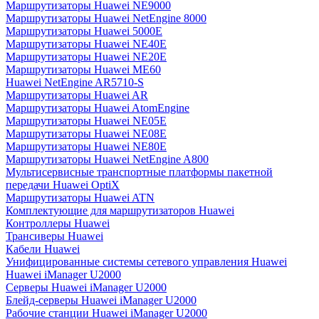
Маршрутизаторы Huawei NE9000
Маршрутизаторы Huawei NetEngine 8000
Маршрутизаторы Huawei 5000E
Маршрутизаторы Huawei NE40E
Маршрутизаторы Huawei NE20E
Маршрутизаторы Huawei ME60
Huawei NetEngine AR5710-S
Маршрутизаторы Huawei AR
Маршрутизаторы Huawei AtomEngine
Маршрутизаторы Huawei NE05E
Маршрутизаторы Huawei NE08E
Маршрутизаторы Huawei NE80E
Маршрутизаторы Huawei NetEngine A800
Мультисервисные транспортные платформы пакетной
передачи Huawei OptiX
Маршрутизаторы Huawei ATN
Комплектующие для маршрутизаторов Huawei
Контроллеры Huawei
Трансиверы Huawei
Кабели Huawei
Унифицированные системы сетевого управления Huawei
Huawei iManager U2000
Серверы Huawei iManager U2000
Блейд-серверы Huawei iManager U2000
Рабочие станции Huawei iManager U2000