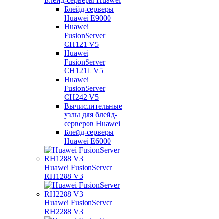
Блейд-серверы Huawei
Блейд-серверы
Huawei E9000
Huawei
FusionServer
CH121 V5
Huawei
FusionServer
CH121L V5
Huawei
FusionServer
CH242 V5
Вычислительные
узлы для блейд-
серверов Huawei
Блейд-серверы
Huawei E6000
Huawei FusionServer
RH1288 V3
Huawei FusionServer
RH2288 V3