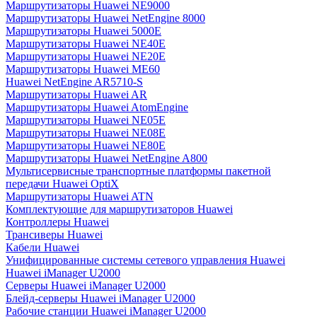
Маршрутизаторы Huawei NE9000
Маршрутизаторы Huawei NetEngine 8000
Маршрутизаторы Huawei 5000E
Маршрутизаторы Huawei NE40E
Маршрутизаторы Huawei NE20E
Маршрутизаторы Huawei ME60
Huawei NetEngine AR5710-S
Маршрутизаторы Huawei AR
Маршрутизаторы Huawei AtomEngine
Маршрутизаторы Huawei NE05E
Маршрутизаторы Huawei NE08E
Маршрутизаторы Huawei NE80E
Маршрутизаторы Huawei NetEngine A800
Мультисервисные транспортные платформы пакетной
передачи Huawei OptiX
Маршрутизаторы Huawei ATN
Комплектующие для маршрутизаторов Huawei
Контроллеры Huawei
Трансиверы Huawei
Кабели Huawei
Унифицированные системы сетевого управления Huawei
Huawei iManager U2000
Серверы Huawei iManager U2000
Блейд-серверы Huawei iManager U2000
Рабочие станции Huawei iManager U2000