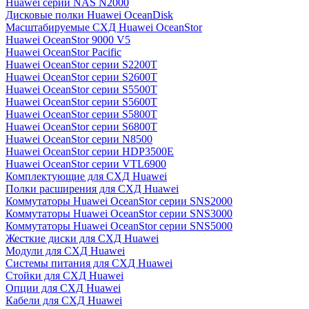
Huawei серии NAS N2000
Дисковые полки Huawei OceanDisk
Масштабируемые СХД Huawei OceanStor
Huawei OceanStor 9000 V5
Huawei OceanStor Pacific
Huawei OceanStor серии S2200T
Huawei OceanStor серии S2600T
Huawei OceanStor серии S5500T
Huawei OceanStor серии S5600T
Huawei OceanStor серии S5800T
Huawei OceanStor серии S6800T
Huawei OceanStor серии N8500
Huawei OceanStor серии HDP3500E
Huawei OceanStor серии VTL6900
Комплектующие для СХД Huawei
Полки расширения для СХД Huawei
Коммутаторы Huawei OceanStor серии SNS2000
Коммутаторы Huawei OceanStor серии SNS3000
Коммутаторы Huawei OceanStor серии SNS5000
Жесткие диски для СХД Huawei
Модули для СХД Huawei
Системы питания для СХД Huawei
Стойки для СХД Huawei
Опции для СХД Huawei
Кабели для СХД Huawei