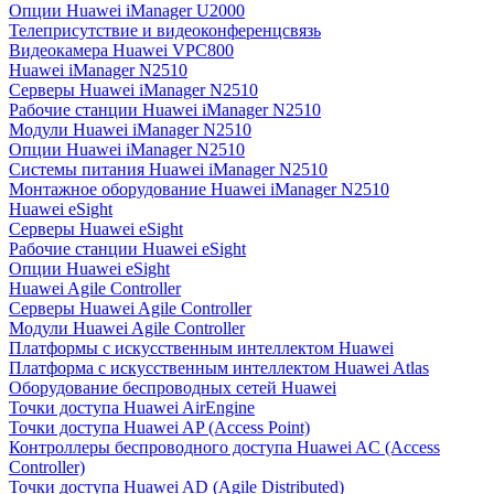
Опции Huawei iManager U2000
Телеприсутствие и видеоконференцсвязь
Видеокамера Huawei VPC800
Huawei iManager N2510
Серверы Huawei iManager N2510
Рабочие станции Huawei iManager N2510
Модули Huawei iManager N2510
Опции Huawei iManager N2510
Системы питания Huawei iManager N2510
Монтажное оборудование Huawei iManager N2510
Huawei eSight
Серверы Huawei eSight
Рабочие станции Huawei eSight
Опции Huawei eSight
Huawei Agile Controller
Серверы Huawei Agile Controller
Модули Huawei Agile Controller
Платформы с искусственным интеллектом Huawei
Платформа с искусственным интеллектом Huawei Atlas
Оборудование беспроводных сетей Huawei
Точки доступа Huawei AirEngine
Точки доступа Huawei AP (Access Point)
Контроллеры беспроводного доступа Huawei AC (Access
Controller)
Точки доступа Huawei AD (Agile Distributed)