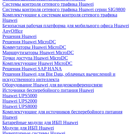
Системы контроля сетевого трафика Huawei
Системы контроля сетевого трафика Huawei серии SIG9800
Комплектующие к системам контроля сетевого трафика
Huawei
Безопасная рабочая платформа для мобильного офиса Huawei
AnyOffice
Решения Huawei
Решения Huawei MicroDC
Коммутаторы Huawei MicroDC
Маршрутизаторы Huawei MicroDC
Точки доступа Huawei MicroDC
Комплектующие Huawei MicroDC
Решения Huawei SAP HANA
Решения Huawei для Big Data, облачных вычислений и
искусственного интеллекта
Оборудование Huawei для видеоконференцсвязи
Источники бесперебойного питания Huawei
Huawei UPS5000
Huawei UPS2000
Huawei UPS8000
Комплектующие для источников бесперебойного питания
Huawei
Батарейные модули для ИБП Huawei
Модули для ИБП Huawei
Инверторные системы Huawei