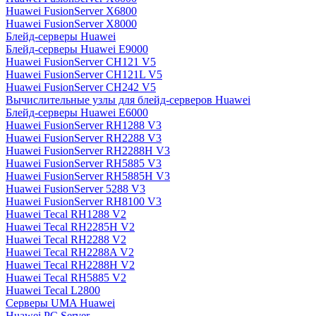
Huawei FusionServer X6800
Huawei FusionServer X8000
Блейд-серверы Huawei
Блейд-серверы Huawei E9000
Huawei FusionServer CH121 V5
Huawei FusionServer CH121L V5
Huawei FusionServer CH242 V5
Вычислительные узлы для блейд-серверов Huawei
Блейд-серверы Huawei E6000
Huawei FusionServer RH1288 V3
Huawei FusionServer RH2288 V3
Huawei FusionServer RH2288H V3
Huawei FusionServer RH5885 V3
Huawei FusionServer RH5885H V3
Huawei FusionServer 5288 V3
Huawei FusionServer RH8100 V3
Huawei Tecal RH1288 V2
Huawei Tecal RH2285H V2
Huawei Tecal RH2288 V2
Huawei Tecal RH2288A V2
Huawei Tecal RH2288H V2
Huawei Tecal RH5885 V2
Huawei Tecal L2800
Серверы UMA Huawei
Huawei PC Server