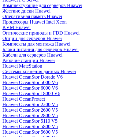
Комплектующие для серверов Huawei
Жесткие диски Huawei
Оперативная память Huawei
Процессоры Huawei Intel Xeon
KVM Huawei
Оптические приводы и FDD Huawei
Опции для серверов Huawei
Комплекты для монтажа Huawei
Блоки питания для серверов Huawei
Кабели для серверов Huawei
Рабочие станции Huawei
Huawei MateStation
Системы хранения данных Huawei
Huawei OceanStor Dorado V6
Huawei OceanStor 5000 V6
Huawei OceanStor 6000 V6
Huawei OceanStor 18000 V6
Huawei OceanProtect
Huawei OceanStor 2200 V5
Huawei OceanStor 2600 V5
Huawei OceanStor 2800 V5
Huawei OceanStor 5110 V5
Huawei OceanStor 5800 V5
Huawei OceanStor 5600 V5