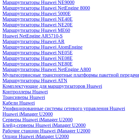
Маршрутизаторы Huawei NE9000
Маршрутизаторы Huawei NetEngine 8000
Маршрутизаторы Huawei 5000E
Маршрутизаторы Huawei NE40E
Маршрутизаторы Huawei NE20E
Маршрутизаторы Huawei ME60
Huawei NetEngine AR5710-S
Маршрутизаторы Huawei AR
Маршрутизаторы Huawei AtomEngine
Маршрутизаторы Huawei NE05E
Маршрутизаторы Huawei NE08E
Маршрутизаторы Huawei NE80E
Маршрутизаторы Huawei NetEngine A800
Мультисервисные транспортные платформы пакетной передачи
Маршрутизаторы Huawei ATN
Комплектующие для маршрутизаторов Huawei
Контроллеры Huawei
Трансиверы Huawei
Кабели Huawei
Унифицированные системы сетевого управления Huawei
Huawei iManager U2000
Серверы Huawei iManager U2000
Блейд-серверы Huawei iManager U2000
Рабочие станции Huawei iManager U2000
Опции Huawei iManager U2000