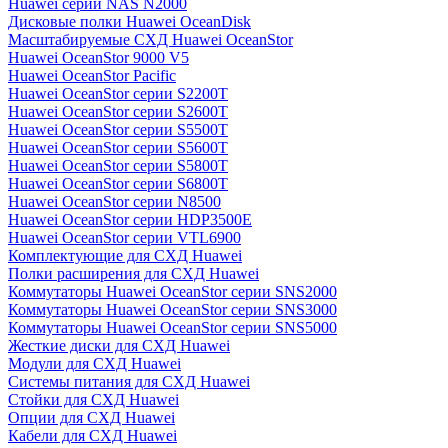
Huawei серии NAS N2000
Дисковые полки Huawei OceanDisk
Масштабируемые СХД Huawei OceanStor
Huawei OceanStor 9000 V5
Huawei OceanStor Pacific
Huawei OceanStor серии S2200T
Huawei OceanStor серии S2600T
Huawei OceanStor серии S5500T
Huawei OceanStor серии S5600T
Huawei OceanStor серии S5800T
Huawei OceanStor серии S6800T
Huawei OceanStor серии N8500
Huawei OceanStor серии HDP3500E
Huawei OceanStor серии VTL6900
Комплектующие для СХД Huawei
Полки расширения для СХД Huawei
Коммутаторы Huawei OceanStor серии SNS2000
Коммутаторы Huawei OceanStor серии SNS3000
Коммутаторы Huawei OceanStor серии SNS5000
Жесткие диски для СХД Huawei
Модули для СХД Huawei
Системы питания для СХД Huawei
Стойки для СХД Huawei
Опции для СХД Huawei
Кабели для СХД Huawei