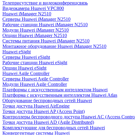
Телеприсутствие и видеоконференцсвязь
Видеокамера Huawei VPC800
Huawei iManager N2510
Серверы Huawei iManager N2510
Рабочие станции Huawei iManager N2510
Модули Huawei iManager N2510
Опции Huawei iManager N2510
Системы питания Huawei iManager N2510
Монтажное оборудование Huawei iManager N2510
Huawei eSight
Серверы Huawei eSight
Рабочие станции Huawei eSight
Опции Huawei eSight
Huawei Agile Controller
Серверы Huawei Agile Controller
Модули Huawei Agile Controller
Платформы с искусственным интеллектом Huawei
Платформа с искусственным интеллектом Huawei Atlas
Оборудование беспроводных сетей Huawei
Точки доступа Huawei AirEngine
Точки доступа Huawei AP (Access Point)
Контроллеры беспроводного доступа Huawei AC (Access Control
Точки доступа Huawei AD (Agile Distributed)
Комплектующие для беспроводных сетей Huawei
Конвергентные системы Huawei