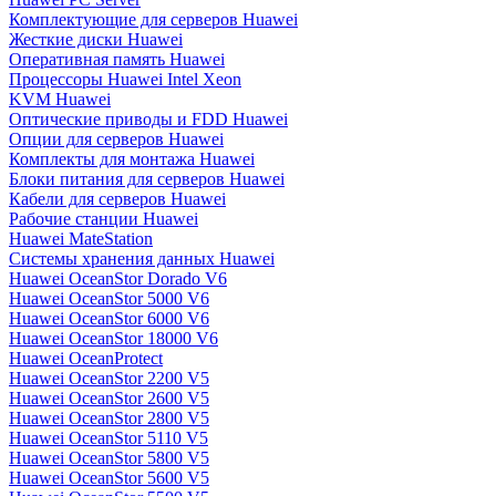
Комплектующие для серверов Huawei
Жесткие диски Huawei
Оперативная память Huawei
Процессоры Huawei Intel Xeon
KVM Huawei
Оптические приводы и FDD Huawei
Опции для серверов Huawei
Комплекты для монтажа Huawei
Блоки питания для серверов Huawei
Кабели для серверов Huawei
Рабочие станции Huawei
Huawei MateStation
Системы хранения данных Huawei
Huawei OceanStor Dorado V6
Huawei OceanStor 5000 V6
Huawei OceanStor 6000 V6
Huawei OceanStor 18000 V6
Huawei OceanProtect
Huawei OceanStor 2200 V5
Huawei OceanStor 2600 V5
Huawei OceanStor 2800 V5
Huawei OceanStor 5110 V5
Huawei OceanStor 5800 V5
Huawei OceanStor 5600 V5