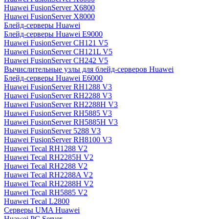
Huawei FusionServer X6800
Huawei FusionServer X8000
Блейд-серверы Huawei
Блейд-серверы Huawei E9000
Huawei FusionServer CH121 V5
Huawei FusionServer CH121L V5
Huawei FusionServer CH242 V5
Вычислительные узлы для блейд-серверов Huawei
Блейд-серверы Huawei E6000
Huawei FusionServer RH1288 V3
Huawei FusionServer RH2288 V3
Huawei FusionServer RH2288H V3
Huawei FusionServer RH5885 V3
Huawei FusionServer RH5885H V3
Huawei FusionServer 5288 V3
Huawei FusionServer RH8100 V3
Huawei Tecal RH1288 V2
Huawei Tecal RH2285H V2
Huawei Tecal RH2288 V2
Huawei Tecal RH2288A V2
Huawei Tecal RH2288H V2
Huawei Tecal RH5885 V2
Huawei Tecal L2800
Серверы UMA Huawei
Huawei PC Server