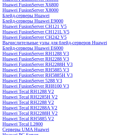
Huawei FusionServer X6800
Huawei FusionServer X8000
Блейд-серверы Huawei
Блейд-серверы Huawei E9000
Huawei FusionServer CH121 V5
Huawei FusionServer CH121L V5
Huawei FusionServer CH242 V5
Вычислительные узлы для блейд-серверов Huawei
Блейд-серверы Huawei E6000
Huawei FusionServer RH1288 V3
Huawei FusionServer RH2288 V3
Huawei FusionServer RH2288H V3
Huawei FusionServer RH5885 V3
Huawei FusionServer RH5885H V3
Huawei FusionServer 5288 V3
Huawei FusionServer RH8100 V3
Huawei Tecal RH1288 V2
Huawei Tecal RH2285H V2
Huawei Tecal RH2288 V2
Huawei Tecal RH2288A V2
Huawei Tecal RH2288H V2
Huawei Tecal RH5885 V2
Huawei Tecal L2800
Серверы UMA Huawei
Huawei PC Server