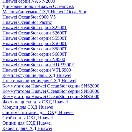
Huawei серии NAS N2000
Дисковые полки Huawei OceanDisk
Масштабируемые СХД Huawei OceanStor
Huawei OceanStor 9000 V5
Huawei OceanStor Pacific
Huawei OceanStor серии S2200T
Huawei OceanStor серии S2600T
Huawei OceanStor серии S5500T
Huawei OceanStor серии S5600T
Huawei OceanStor серии S5800T
Huawei OceanStor серии S6800T
Huawei OceanStor серии N8500
Huawei OceanStor серии HDP3500E
Huawei OceanStor серии VTL6900
Комплектующие для СХД Huawei
Полки расширения для СХД Huawei
Коммутаторы Huawei OceanStor серии SNS2000
Коммутаторы Huawei OceanStor серии SNS3000
Коммутаторы Huawei OceanStor серии SNS5000
Жесткие диски для СХД Huawei
Модули для СХД Huawei
Системы питания для СХД Huawei
Стойки для СХД Huawei
Опции для СХД Huawei
Кабели для СХД Huawei