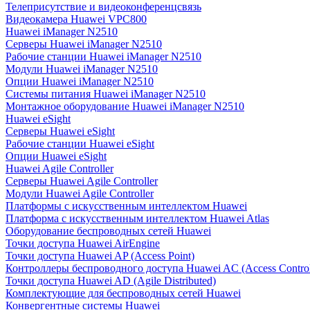
Телеприсутствие и видеоконференцсвязь
Видеокамера Huawei VPC800
Huawei iManager N2510
Серверы Huawei iManager N2510
Рабочие станции Huawei iManager N2510
Модули Huawei iManager N2510
Опции Huawei iManager N2510
Системы питания Huawei iManager N2510
Монтажное оборудование Huawei iManager N2510
Huawei eSight
Серверы Huawei eSight
Рабочие станции Huawei eSight
Опции Huawei eSight
Huawei Agile Controller
Серверы Huawei Agile Controller
Модули Huawei Agile Controller
Платформы с искусственным интеллектом Huawei
Платформа с искусственным интеллектом Huawei Atlas
Оборудование беспроводных сетей Huawei
Точки доступа Huawei AirEngine
Точки доступа Huawei AP (Access Point)
Контроллеры беспроводного доступа Huawei AC (Access Control
Точки доступа Huawei AD (Agile Distributed)
Комплектующие для беспроводных сетей Huawei
Конвергентные системы Huawei