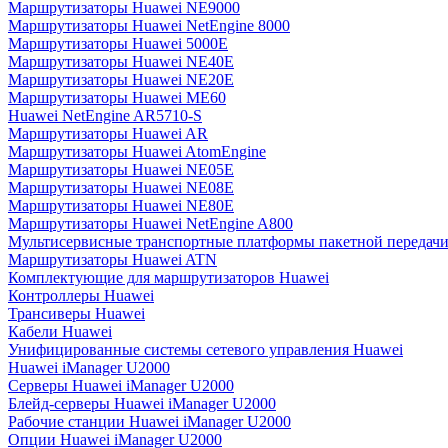
Маршрутизаторы Huawei NE9000
Маршрутизаторы Huawei NetEngine 8000
Маршрутизаторы Huawei 5000E
Маршрутизаторы Huawei NE40E
Маршрутизаторы Huawei NE20E
Маршрутизаторы Huawei ME60
Huawei NetEngine AR5710-S
Маршрутизаторы Huawei AR
Маршрутизаторы Huawei AtomEngine
Маршрутизаторы Huawei NE05E
Маршрутизаторы Huawei NE08E
Маршрутизаторы Huawei NE80E
Маршрутизаторы Huawei NetEngine A800
Мультисервисные транспортные платформы пакетной передачи
Маршрутизаторы Huawei ATN
Комплектующие для маршрутизаторов Huawei
Контроллеры Huawei
Трансиверы Huawei
Кабели Huawei
Унифицированные системы сетевого управления Huawei
Huawei iManager U2000
Серверы Huawei iManager U2000
Блейд-серверы Huawei iManager U2000
Рабочие станции Huawei iManager U2000
Опции Huawei iManager U2000