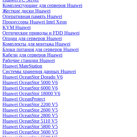
Комплектующие для серверов Huawei
Жесткие диски Huawei
Оперативная память Huawei
Процессоры Huawei Intel Xeon
KVM Huawei
Оптические приводы и FDD Huawei
Опции для серверов Huawei
Комплекты для монтажа Huawei
Блоки питания для серверов Huawei
Кабели для серверов Huawei
Рабочие станции Huawei
Huawei MateStation
Системы хранения данных Huawei
Huawei OceanStor Dorado V6
Huawei OceanStor 5000 V6
Huawei OceanStor 6000 V6
Huawei OceanStor 18000 V6
Huawei OceanProtect
Huawei OceanStor 2200 V5
Huawei OceanStor 2600 V5
Huawei OceanStor 2800 V5
Huawei OceanStor 5110 V5
Huawei OceanStor 5800 V5
Huawei OceanStor 5600 V5