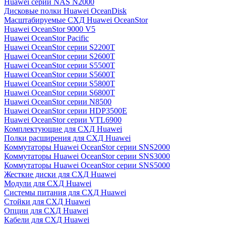
Huawei серии NAS N2000
Дисковые полки Huawei OceanDisk
Масштабируемые СХД Huawei OceanStor
Huawei OceanStor 9000 V5
Huawei OceanStor Pacific
Huawei OceanStor серии S2200T
Huawei OceanStor серии S2600T
Huawei OceanStor серии S5500T
Huawei OceanStor серии S5600T
Huawei OceanStor серии S5800T
Huawei OceanStor серии S6800T
Huawei OceanStor серии N8500
Huawei OceanStor серии HDP3500E
Huawei OceanStor серии VTL6900
Комплектующие для СХД Huawei
Полки расширения для СХД Huawei
Коммутаторы Huawei OceanStor серии SNS2000
Коммутаторы Huawei OceanStor серии SNS3000
Коммутаторы Huawei OceanStor серии SNS5000
Жесткие диски для СХД Huawei
Модули для СХД Huawei
Системы питания для СХД Huawei
Стойки для СХД Huawei
Опции для СХД Huawei
Кабели для СХД Huawei