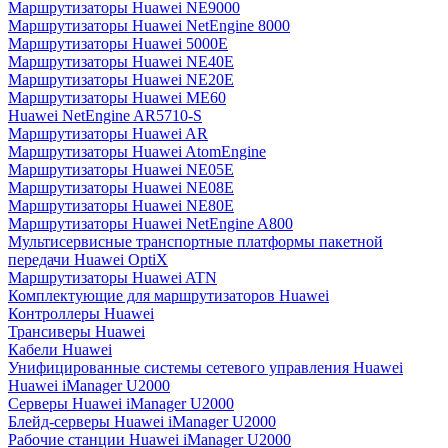
Маршрутизаторы Huawei NE9000
Маршрутизаторы Huawei NetEngine 8000
Маршрутизаторы Huawei 5000E
Маршрутизаторы Huawei NE40E
Маршрутизаторы Huawei NE20E
Маршрутизаторы Huawei ME60
Huawei NetEngine AR5710-S
Маршрутизаторы Huawei AR
Маршрутизаторы Huawei AtomEngine
Маршрутизаторы Huawei NE05E
Маршрутизаторы Huawei NE08E
Маршрутизаторы Huawei NE80E
Маршрутизаторы Huawei NetEngine A800
Мультисервисные транспортные платформы пакетной
передачи Huawei OptiX
Маршрутизаторы Huawei ATN
Комплектующие для маршрутизаторов Huawei
Контроллеры Huawei
Трансиверы Huawei
Кабели Huawei
Унифицированные системы сетевого управления Huawei
Huawei iManager U2000
Серверы Huawei iManager U2000
Блейд-серверы Huawei iManager U2000
Рабочие станции Huawei iManager U2000