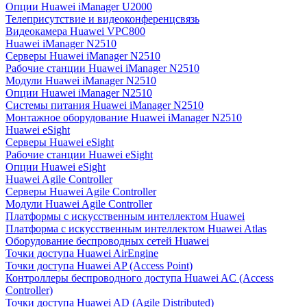
Опции Huawei iManager U2000
Телеприсутствие и видеоконференцсвязь
Видеокамера Huawei VPC800
Huawei iManager N2510
Серверы Huawei iManager N2510
Рабочие станции Huawei iManager N2510
Модули Huawei iManager N2510
Опции Huawei iManager N2510
Системы питания Huawei iManager N2510
Монтажное оборудование Huawei iManager N2510
Huawei eSight
Серверы Huawei eSight
Рабочие станции Huawei eSight
Опции Huawei eSight
Huawei Agile Controller
Серверы Huawei Agile Controller
Модули Huawei Agile Controller
Платформы с искусственным интеллектом Huawei
Платформа с искусственным интеллектом Huawei Atlas
Оборудование беспроводных сетей Huawei
Точки доступа Huawei AirEngine
Точки доступа Huawei AP (Access Point)
Контроллеры беспроводного доступа Huawei AC (Access
Controller)
Точки доступа Huawei AD (Agile Distributed)