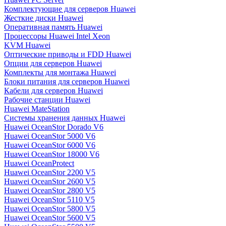
Комплектующие для серверов Huawei
Жесткие диски Huawei
Оперативная память Huawei
Процессоры Huawei Intel Xeon
KVM Huawei
Оптические приводы и FDD Huawei
Опции для серверов Huawei
Комплекты для монтажа Huawei
Блоки питания для серверов Huawei
Кабели для серверов Huawei
Рабочие станции Huawei
Huawei MateStation
Системы хранения данных Huawei
Huawei OceanStor Dorado V6
Huawei OceanStor 5000 V6
Huawei OceanStor 6000 V6
Huawei OceanStor 18000 V6
Huawei OceanProtect
Huawei OceanStor 2200 V5
Huawei OceanStor 2600 V5
Huawei OceanStor 2800 V5
Huawei OceanStor 5110 V5
Huawei OceanStor 5800 V5
Huawei OceanStor 5600 V5