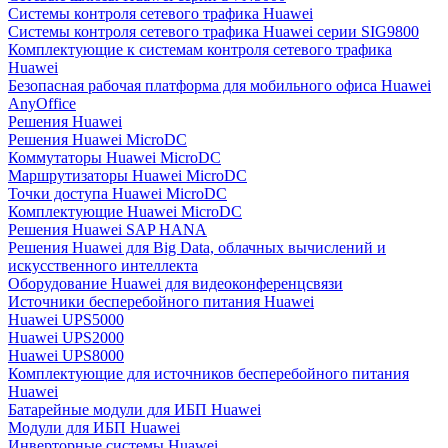
Системы контроля сетевого трафика Huawei
Системы контроля сетевого трафика Huawei серии SIG9800
Комплектующие к системам контроля сетевого трафика
Huawei
Безопасная рабочая платформа для мобильного офиса Huawei
AnyOffice
Решения Huawei
Решения Huawei MicroDC
Коммутаторы Huawei MicroDC
Маршрутизаторы Huawei MicroDC
Точки доступа Huawei MicroDC
Комплектующие Huawei MicroDC
Решения Huawei SAP HANA
Решения Huawei для Big Data, облачных вычислений и
искусственного интеллекта
Оборудование Huawei для видеоконференцсвязи
Источники бесперебойного питания Huawei
Huawei UPS5000
Huawei UPS2000
Huawei UPS8000
Комплектующие для источников бесперебойного питания
Huawei
Батарейные модули для ИБП Huawei
Модули для ИБП Huawei
Инверторные системы Huawei