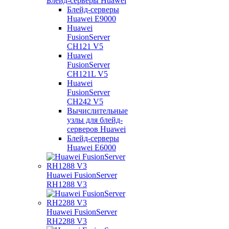
Блейд-серверы Huawei
Блейд-серверы
Huawei E9000
Huawei
FusionServer
CH121 V5
Huawei
FusionServer
CH121L V5
Huawei
FusionServer
CH242 V5
Вычислительные
узлы для блейд-
серверов Huawei
Блейд-серверы
Huawei E6000
Huawei FusionServer
RH1288 V3
Huawei FusionServer
RH2288 V3