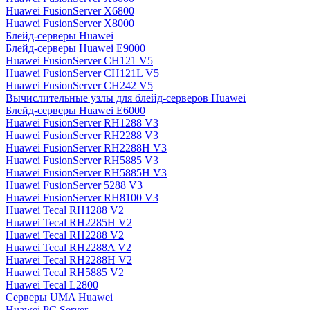
Huawei FusionServer X6800
Huawei FusionServer X8000
Блейд-серверы Huawei
Блейд-серверы Huawei E9000
Huawei FusionServer CH121 V5
Huawei FusionServer CH121L V5
Huawei FusionServer CH242 V5
Вычислительные узлы для блейд-серверов Huawei
Блейд-серверы Huawei E6000
Huawei FusionServer RH1288 V3
Huawei FusionServer RH2288 V3
Huawei FusionServer RH2288H V3
Huawei FusionServer RH5885 V3
Huawei FusionServer RH5885H V3
Huawei FusionServer 5288 V3
Huawei FusionServer RH8100 V3
Huawei Tecal RH1288 V2
Huawei Tecal RH2285H V2
Huawei Tecal RH2288 V2
Huawei Tecal RH2288A V2
Huawei Tecal RH2288H V2
Huawei Tecal RH5885 V2
Huawei Tecal L2800
Серверы UMA Huawei
Huawei PC Server