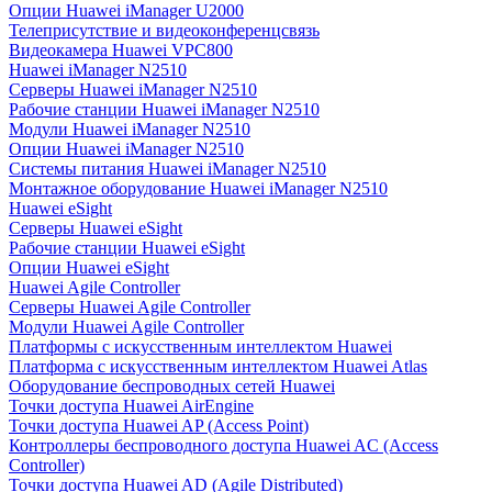
Опции Huawei iManager U2000
Телеприсутствие и видеоконференцсвязь
Видеокамера Huawei VPC800
Huawei iManager N2510
Серверы Huawei iManager N2510
Рабочие станции Huawei iManager N2510
Модули Huawei iManager N2510
Опции Huawei iManager N2510
Системы питания Huawei iManager N2510
Монтажное оборудование Huawei iManager N2510
Huawei eSight
Серверы Huawei eSight
Рабочие станции Huawei eSight
Опции Huawei eSight
Huawei Agile Controller
Серверы Huawei Agile Controller
Модули Huawei Agile Controller
Платформы с искусственным интеллектом Huawei
Платформа с искусственным интеллектом Huawei Atlas
Оборудование беспроводных сетей Huawei
Точки доступа Huawei AirEngine
Точки доступа Huawei AP (Access Point)
Контроллеры беспроводного доступа Huawei AC (Access
Controller)
Точки доступа Huawei AD (Agile Distributed)