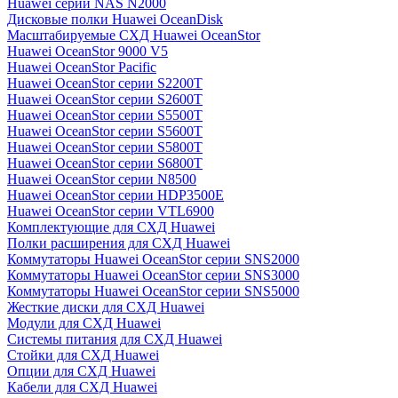
Huawei серии NAS N2000
Дисковые полки Huawei OceanDisk
Масштабируемые СХД Huawei OceanStor
Huawei OceanStor 9000 V5
Huawei OceanStor Pacific
Huawei OceanStor серии S2200T
Huawei OceanStor серии S2600T
Huawei OceanStor серии S5500T
Huawei OceanStor серии S5600T
Huawei OceanStor серии S5800T
Huawei OceanStor серии S6800T
Huawei OceanStor серии N8500
Huawei OceanStor серии HDP3500E
Huawei OceanStor серии VTL6900
Комплектующие для СХД Huawei
Полки расширения для СХД Huawei
Коммутаторы Huawei OceanStor серии SNS2000
Коммутаторы Huawei OceanStor серии SNS3000
Коммутаторы Huawei OceanStor серии SNS5000
Жесткие диски для СХД Huawei
Модули для СХД Huawei
Системы питания для СХД Huawei
Стойки для СХД Huawei
Опции для СХД Huawei
Кабели для СХД Huawei