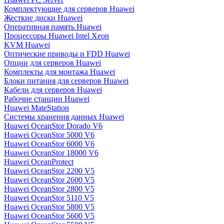
Комплектующие для серверов Huawei
Жесткие диски Huawei
Оперативная память Huawei
Процессоры Huawei Intel Xeon
KVM Huawei
Оптические приводы и FDD Huawei
Опции для серверов Huawei
Комплекты для монтажа Huawei
Блоки питания для серверов Huawei
Кабели для серверов Huawei
Рабочие станции Huawei
Huawei MateStation
Системы хранения данных Huawei
Huawei OceanStor Dorado V6
Huawei OceanStor 5000 V6
Huawei OceanStor 6000 V6
Huawei OceanStor 18000 V6
Huawei OceanProtect
Huawei OceanStor 2200 V5
Huawei OceanStor 2600 V5
Huawei OceanStor 2800 V5
Huawei OceanStor 5110 V5
Huawei OceanStor 5800 V5
Huawei OceanStor 5600 V5