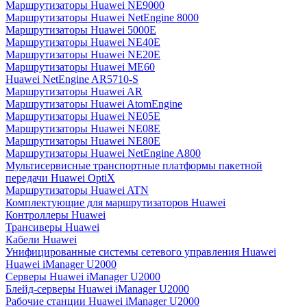
Маршрутизаторы Huawei NE9000
Маршрутизаторы Huawei NetEngine 8000
Маршрутизаторы Huawei 5000E
Маршрутизаторы Huawei NE40E
Маршрутизаторы Huawei NE20E
Маршрутизаторы Huawei ME60
Huawei NetEngine AR5710-S
Маршрутизаторы Huawei AR
Маршрутизаторы Huawei AtomEngine
Маршрутизаторы Huawei NE05E
Маршрутизаторы Huawei NE08E
Маршрутизаторы Huawei NE80E
Маршрутизаторы Huawei NetEngine A800
Мультисервисные транспортные платформы пакетной
передачи Huawei OptiX
Маршрутизаторы Huawei ATN
Комплектующие для маршрутизаторов Huawei
Контроллеры Huawei
Трансиверы Huawei
Кабели Huawei
Унифицированные системы сетевого управления Huawei
Huawei iManager U2000
Серверы Huawei iManager U2000
Блейд-серверы Huawei iManager U2000
Рабочие станции Huawei iManager U2000