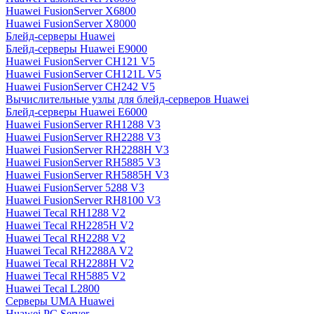
Huawei FusionServer X6800
Huawei FusionServer X8000
Блейд-серверы Huawei
Блейд-серверы Huawei E9000
Huawei FusionServer CH121 V5
Huawei FusionServer CH121L V5
Huawei FusionServer CH242 V5
Вычислительные узлы для блейд-серверов Huawei
Блейд-серверы Huawei E6000
Huawei FusionServer RH1288 V3
Huawei FusionServer RH2288 V3
Huawei FusionServer RH2288H V3
Huawei FusionServer RH5885 V3
Huawei FusionServer RH5885H V3
Huawei FusionServer 5288 V3
Huawei FusionServer RH8100 V3
Huawei Tecal RH1288 V2
Huawei Tecal RH2285H V2
Huawei Tecal RH2288 V2
Huawei Tecal RH2288A V2
Huawei Tecal RH2288H V2
Huawei Tecal RH5885 V2
Huawei Tecal L2800
Серверы UMA Huawei
Huawei PC Server