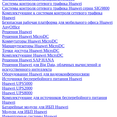
Системы контроля сетевого трафика Huawei
Системы контроля сетевого трафика Huawei серии SIG9800
Комплектующие к системам контроля сетевого трафика
Huawei
Безопасная рабочая платформа для мобильного офиса Huawei
AnyOffice
Решения Huawei
Решения Huawei MicroDC
Коммутаторы Huawei MicroDC
Маршрутизаторы Huawei MicroDC
Точки доступа Huawei MicroDC
Комплектующие Huawei MicroDC
Решения Huawei SAP HANA
Решения Huawei для Big Data, облачных вычислений и
искусственного интеллекта
Оборудование Huawei для видеоконференцсвязи
Источники бесперебойного питания Huawei
Huawei UPS5000
Huawei UPS2000
Huawei UPS8000
Комплектующие для источников бесперебойного питания
Huawei
Батарейные модули для ИБП Huawei
Модули для ИБП Huawei
Инверторные системы Huawei