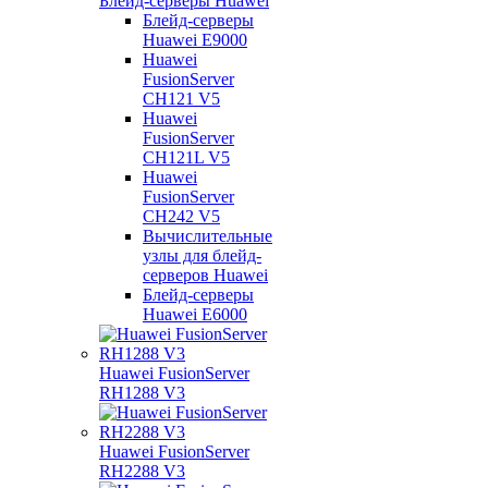
Блейд-серверы Huawei
Блейд-серверы
Huawei E9000
Huawei
FusionServer
CH121 V5
Huawei
FusionServer
CH121L V5
Huawei
FusionServer
CH242 V5
Вычислительные
узлы для блейд-
серверов Huawei
Блейд-серверы
Huawei E6000
Huawei FusionServer
RH1288 V3
Huawei FusionServer
RH2288 V3