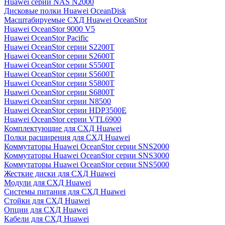
Huawei серии NAS N2000
Дисковые полки Huawei OceanDisk
Масштабируемые СХД Huawei OceanStor
Huawei OceanStor 9000 V5
Huawei OceanStor Pacific
Huawei OceanStor серии S2200T
Huawei OceanStor серии S2600T
Huawei OceanStor серии S5500T
Huawei OceanStor серии S5600T
Huawei OceanStor серии S5800T
Huawei OceanStor серии S6800T
Huawei OceanStor серии N8500
Huawei OceanStor серии HDP3500E
Huawei OceanStor серии VTL6900
Комплектующие для СХД Huawei
Полки расширения для СХД Huawei
Коммутаторы Huawei OceanStor серии SNS2000
Коммутаторы Huawei OceanStor серии SNS3000
Коммутаторы Huawei OceanStor серии SNS5000
Жесткие диски для СХД Huawei
Модули для СХД Huawei
Системы питания для СХД Huawei
Стойки для СХД Huawei
Опции для СХД Huawei
Кабели для СХД Huawei