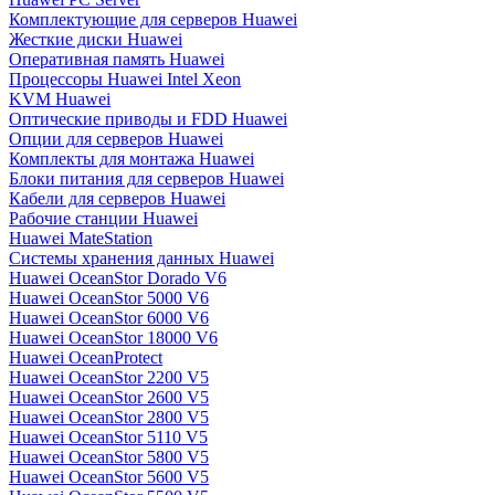
Комплектующие для серверов Huawei
Жесткие диски Huawei
Оперативная память Huawei
Процессоры Huawei Intel Xeon
KVM Huawei
Оптические приводы и FDD Huawei
Опции для серверов Huawei
Комплекты для монтажа Huawei
Блоки питания для серверов Huawei
Кабели для серверов Huawei
Рабочие станции Huawei
Huawei MateStation
Системы хранения данных Huawei
Huawei OceanStor Dorado V6
Huawei OceanStor 5000 V6
Huawei OceanStor 6000 V6
Huawei OceanStor 18000 V6
Huawei OceanProtect
Huawei OceanStor 2200 V5
Huawei OceanStor 2600 V5
Huawei OceanStor 2800 V5
Huawei OceanStor 5110 V5
Huawei OceanStor 5800 V5
Huawei OceanStor 5600 V5