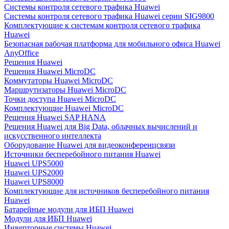
Системы контроля сетевого трафика Huawei
Системы контроля сетевого трафика Huawei серии SIG9800
Комплектующие к системам контроля сетевого трафика
Huawei
Безопасная рабочая платформа для мобильного офиса Huawei
AnyOffice
Решения Huawei
Решения Huawei MicroDC
Коммутаторы Huawei MicroDC
Маршрутизаторы Huawei MicroDC
Точки доступа Huawei MicroDC
Комплектующие Huawei MicroDC
Решения Huawei SAP HANA
Решения Huawei для Big Data, облачных вычислений и
искусственного интеллекта
Оборудование Huawei для видеоконференцсвязи
Источники бесперебойного питания Huawei
Huawei UPS5000
Huawei UPS2000
Huawei UPS8000
Комплектующие для источников бесперебойного питания
Huawei
Батарейные модули для ИБП Huawei
Модули для ИБП Huawei
Инверторные системы Huawei