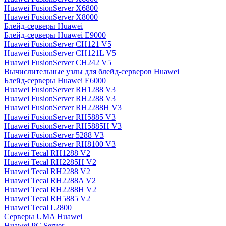
Huawei FusionServer X6800
Huawei FusionServer X8000
Блейд-серверы Huawei
Блейд-серверы Huawei E9000
Huawei FusionServer CH121 V5
Huawei FusionServer CH121L V5
Huawei FusionServer CH242 V5
Вычислительные узлы для блейд-серверов Huawei
Блейд-серверы Huawei E6000
Huawei FusionServer RH1288 V3
Huawei FusionServer RH2288 V3
Huawei FusionServer RH2288H V3
Huawei FusionServer RH5885 V3
Huawei FusionServer RH5885H V3
Huawei FusionServer 5288 V3
Huawei FusionServer RH8100 V3
Huawei Tecal RH1288 V2
Huawei Tecal RH2285H V2
Huawei Tecal RH2288 V2
Huawei Tecal RH2288A V2
Huawei Tecal RH2288H V2
Huawei Tecal RH5885 V2
Huawei Tecal L2800
Серверы UMA Huawei
Huawei PC Server