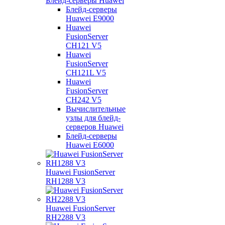
Блейд-серверы Huawei
Блейд-серверы
Huawei E9000
Huawei
FusionServer
CH121 V5
Huawei
FusionServer
CH121L V5
Huawei
FusionServer
CH242 V5
Вычислительные
узлы для блейд-
серверов Huawei
Блейд-серверы
Huawei E6000
Huawei FusionServer
RH1288 V3
Huawei FusionServer
RH2288 V3