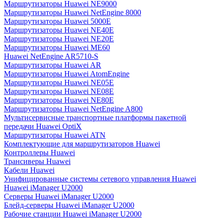
Маршрутизаторы Huawei NE9000
Маршрутизаторы Huawei NetEngine 8000
Маршрутизаторы Huawei 5000E
Маршрутизаторы Huawei NE40E
Маршрутизаторы Huawei NE20E
Маршрутизаторы Huawei ME60
Huawei NetEngine AR5710-S
Маршрутизаторы Huawei AR
Маршрутизаторы Huawei AtomEngine
Маршрутизаторы Huawei NE05E
Маршрутизаторы Huawei NE08E
Маршрутизаторы Huawei NE80E
Маршрутизаторы Huawei NetEngine A800
Мультисервисные транспортные платформы пакетной
передачи Huawei OptiX
Маршрутизаторы Huawei ATN
Комплектующие для маршрутизаторов Huawei
Контроллеры Huawei
Трансиверы Huawei
Кабели Huawei
Унифицированные системы сетевого управления Huawei
Huawei iManager U2000
Серверы Huawei iManager U2000
Блейд-серверы Huawei iManager U2000
Рабочие станции Huawei iManager U2000