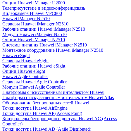
Опции Huawei iManager U2000
Телеприсутствие и видеоконференцсвязь
Видеокамера Huawei VPC800
Huawei iManager N2510
Серверы Huawei iManager N2510
Рабочие станции Huawei iManager N2510
Модули Huawei iManager N2510
Опции Huawei iManager N2510
Системы питания Huawei iManager N2510
Монтажное оборудование Huawei iManager N2510
Huawei eSight
Серверы Huawei eSight
Рабочие станции Huawei eSight
Опции Huawei eSight
Huawei Agile Controller
Серверы Huawei Agile Controller
Модули Huawei Agile Controller
Платформы с искусственным интеллектом Huawei
Платформа с искусственным интеллектом Huawei Atlas
Оборудование беспроводных сетей Huawei
Точки доступа Huawei AirEngine
Точки доступа Huawei AP (Access Point)
Контроллеры беспроводного доступа Huawei AC (Access
Controller)
Точки доступа Huawei AD (Agile Distributed)