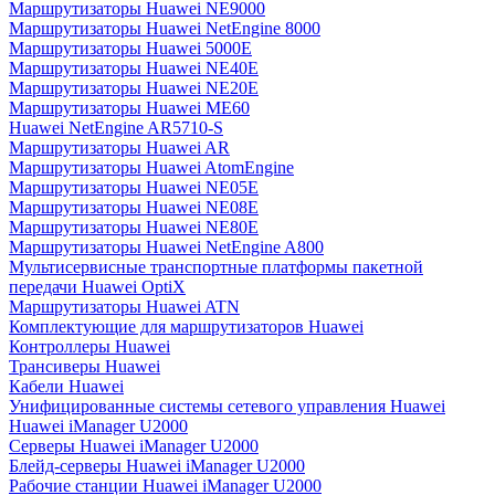
Маршрутизаторы Huawei NE9000
Маршрутизаторы Huawei NetEngine 8000
Маршрутизаторы Huawei 5000E
Маршрутизаторы Huawei NE40E
Маршрутизаторы Huawei NE20E
Маршрутизаторы Huawei ME60
Huawei NetEngine AR5710-S
Маршрутизаторы Huawei AR
Маршрутизаторы Huawei AtomEngine
Маршрутизаторы Huawei NE05E
Маршрутизаторы Huawei NE08E
Маршрутизаторы Huawei NE80E
Маршрутизаторы Huawei NetEngine A800
Мультисервисные транспортные платформы пакетной
передачи Huawei OptiX
Маршрутизаторы Huawei ATN
Комплектующие для маршрутизаторов Huawei
Контроллеры Huawei
Трансиверы Huawei
Кабели Huawei
Унифицированные системы сетевого управления Huawei
Huawei iManager U2000
Серверы Huawei iManager U2000
Блейд-серверы Huawei iManager U2000
Рабочие станции Huawei iManager U2000