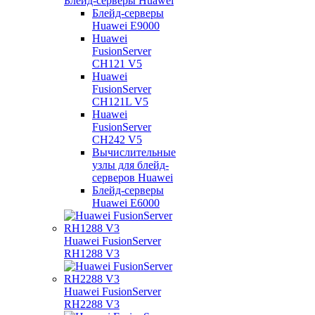
Блейд-серверы Huawei
Блейд-серверы
Huawei E9000
Huawei
FusionServer
CH121 V5
Huawei
FusionServer
CH121L V5
Huawei
FusionServer
CH242 V5
Вычислительные
узлы для блейд-
серверов Huawei
Блейд-серверы
Huawei E6000
Huawei FusionServer
RH1288 V3
Huawei FusionServer
RH2288 V3