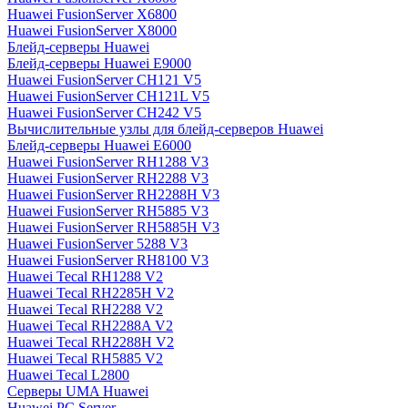
Huawei FusionServer X6800
Huawei FusionServer X8000
Блейд-серверы Huawei
Блейд-серверы Huawei E9000
Huawei FusionServer CH121 V5
Huawei FusionServer CH121L V5
Huawei FusionServer CH242 V5
Вычислительные узлы для блейд-серверов Huawei
Блейд-серверы Huawei E6000
Huawei FusionServer RH1288 V3
Huawei FusionServer RH2288 V3
Huawei FusionServer RH2288H V3
Huawei FusionServer RH5885 V3
Huawei FusionServer RH5885H V3
Huawei FusionServer 5288 V3
Huawei FusionServer RH8100 V3
Huawei Tecal RH1288 V2
Huawei Tecal RH2285H V2
Huawei Tecal RH2288 V2
Huawei Tecal RH2288A V2
Huawei Tecal RH2288H V2
Huawei Tecal RH5885 V2
Huawei Tecal L2800
Серверы UMA Huawei
Huawei PC Server