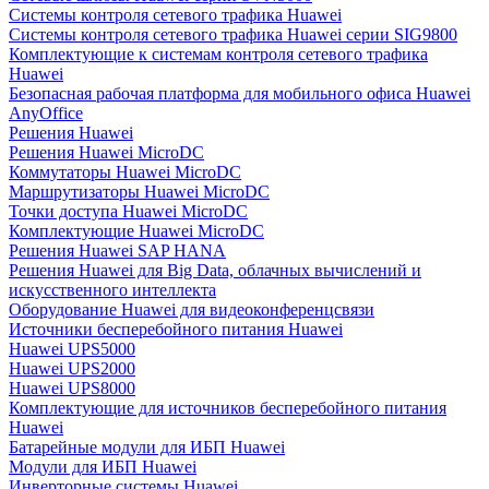
Системы контроля сетевого трафика Huawei
Системы контроля сетевого трафика Huawei серии SIG9800
Комплектующие к системам контроля сетевого трафика
Huawei
Безопасная рабочая платформа для мобильного офиса Huawei
AnyOffice
Решения Huawei
Решения Huawei MicroDC
Коммутаторы Huawei MicroDC
Маршрутизаторы Huawei MicroDC
Точки доступа Huawei MicroDC
Комплектующие Huawei MicroDC
Решения Huawei SAP HANA
Решения Huawei для Big Data, облачных вычислений и
искусственного интеллекта
Оборудование Huawei для видеоконференцсвязи
Источники бесперебойного питания Huawei
Huawei UPS5000
Huawei UPS2000
Huawei UPS8000
Комплектующие для источников бесперебойного питания
Huawei
Батарейные модули для ИБП Huawei
Модули для ИБП Huawei
Инверторные системы Huawei