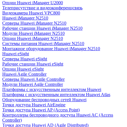
Опции Huawei iManager U2000
Телеприсутствие и видеоконференцсвязь
Видеокамера Huawei VPC800
Huawei iManager N2510
Серверы Huawei iManager N2510
Рабочие станции Huawei iManager N2510
Модули Huawei iManager N2510
Опции Huawei iManager N2510
Системы питания Huawei iManager N2510
Монтажное оборудование Huawei iManager N2510
Huawei eSight
Серверы Huawei eSight
Рабочие станции Huawei eSight
Опции Huawei eSight
Huawei Agile Controller
Серверы Huawei Agile Controller
Модули Huawei Agile Controller
Платформы с искусственным интеллектом Huawei
Платформа с искусственным интеллектом Huawei Atlas
Оборудование беспроводных сетей Huawei
Точки доступа Huawei AirEngine
Точки доступа Huawei AP (Access Point)
Контроллеры беспроводного доступа Huawei AC (Access
Controller)
Точки доступа Huawei AD (Agile Distributed)