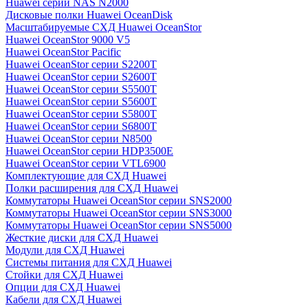
Huawei серии NAS N2000
Дисковые полки Huawei OceanDisk
Масштабируемые СХД Huawei OceanStor
Huawei OceanStor 9000 V5
Huawei OceanStor Pacific
Huawei OceanStor серии S2200T
Huawei OceanStor серии S2600T
Huawei OceanStor серии S5500T
Huawei OceanStor серии S5600T
Huawei OceanStor серии S5800T
Huawei OceanStor серии S6800T
Huawei OceanStor серии N8500
Huawei OceanStor серии HDP3500E
Huawei OceanStor серии VTL6900
Комплектующие для СХД Huawei
Полки расширения для СХД Huawei
Коммутаторы Huawei OceanStor серии SNS2000
Коммутаторы Huawei OceanStor серии SNS3000
Коммутаторы Huawei OceanStor серии SNS5000
Жесткие диски для СХД Huawei
Модули для СХД Huawei
Системы питания для СХД Huawei
Стойки для СХД Huawei
Опции для СХД Huawei
Кабели для СХД Huawei