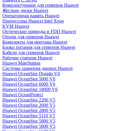
Комплектующие для серверов Huawei
Жесткие диски Huawei
Оперативная память Huawei
Процессоры Huawei Intel Xeon
KVM Huawei
Оптические приводы и FDD Huawei
Опции для серверов Huawei
Комплекты для монтажа Huawei
Блоки питания для серверов Huawei
Кабели для серверов Huawei
Рабочие станции Huawei
Huawei MateStation
Системы хранения данных Huawei
Huawei OceanStor Dorado V6
Huawei OceanStor 5000 V6
Huawei OceanStor 6000 V6
Huawei OceanStor 18000 V6
Huawei OceanProtect
Huawei OceanStor 2200 V5
Huawei OceanStor 2600 V5
Huawei OceanStor 2800 V5
Huawei OceanStor 5110 V5
Huawei OceanStor 5800 V5
Huawei OceanStor 5600 V5