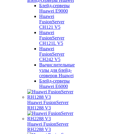
Блейд-серверы Huawei
Блейд-серверы
Huawei E9000
Huawei
FusionServer
CH121 V5
Huawei
FusionServer
CH121L V5
Huawei
FusionServer
CH242 V5
Вычислительные
узлы для блейд-
серверов Huawei
Блейд-серверы
Huawei E6000
Huawei FusionServer
RH1288 V3
Huawei FusionServer
RH2288 V3