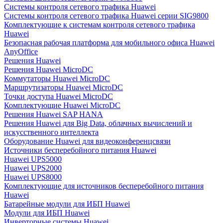
Системы контроля сетевого трафика Huawei
Системы контроля сетевого трафика Huawei серии SIG9800
Комплектующие к системам контроля сетевого трафика
Huawei
Безопасная рабочая платформа для мобильного офиса Huawei
AnyOffice
Решения Huawei
Решения Huawei MicroDC
Коммутаторы Huawei MicroDC
Маршрутизаторы Huawei MicroDC
Точки доступа Huawei MicroDC
Комплектующие Huawei MicroDC
Решения Huawei SAP HANA
Решения Huawei для Big Data, облачных вычислений и
искусственного интеллекта
Оборудование Huawei для видеоконференцсвязи
Источники бесперебойного питания Huawei
Huawei UPS5000
Huawei UPS2000
Huawei UPS8000
Комплектующие для источников бесперебойного питания
Huawei
Батарейные модули для ИБП Huawei
Модули для ИБП Huawei
Инверторные системы Huawei