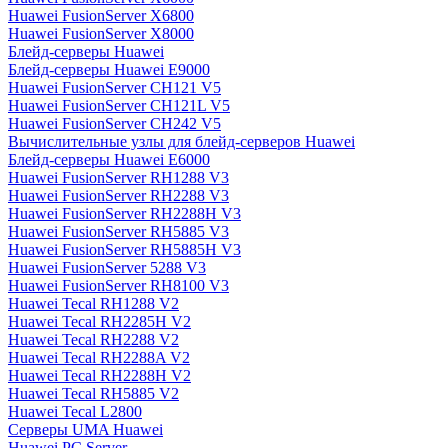
Huawei FusionServer X6800
Huawei FusionServer X8000
Блейд-серверы Huawei
Блейд-серверы Huawei E9000
Huawei FusionServer CH121 V5
Huawei FusionServer CH121L V5
Huawei FusionServer CH242 V5
Вычислительные узлы для блейд-серверов Huawei
Блейд-серверы Huawei E6000
Huawei FusionServer RH1288 V3
Huawei FusionServer RH2288 V3
Huawei FusionServer RH2288H V3
Huawei FusionServer RH5885 V3
Huawei FusionServer RH5885H V3
Huawei FusionServer 5288 V3
Huawei FusionServer RH8100 V3
Huawei Tecal RH1288 V2
Huawei Tecal RH2285H V2
Huawei Tecal RH2288 V2
Huawei Tecal RH2288A V2
Huawei Tecal RH2288H V2
Huawei Tecal RH5885 V2
Huawei Tecal L2800
Серверы UMA Huawei
Huawei PC Server