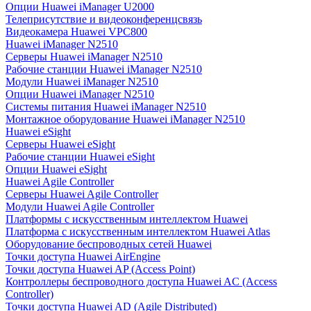
Опции Huawei iManager U2000
Телеприсутствие и видеоконференцсвязь
Видеокамера Huawei VPC800
Huawei iManager N2510
Серверы Huawei iManager N2510
Рабочие станции Huawei iManager N2510
Модули Huawei iManager N2510
Опции Huawei iManager N2510
Системы питания Huawei iManager N2510
Монтажное оборудование Huawei iManager N2510
Huawei eSight
Серверы Huawei eSight
Рабочие станции Huawei eSight
Опции Huawei eSight
Huawei Agile Controller
Серверы Huawei Agile Controller
Модули Huawei Agile Controller
Платформы с искусственным интеллектом Huawei
Платформа с искусственным интеллектом Huawei Atlas
Оборудование беспроводных сетей Huawei
Точки доступа Huawei AirEngine
Точки доступа Huawei AP (Access Point)
Контроллеры беспроводного доступа Huawei AC (Access
Controller)
Точки доступа Huawei AD (Agile Distributed)