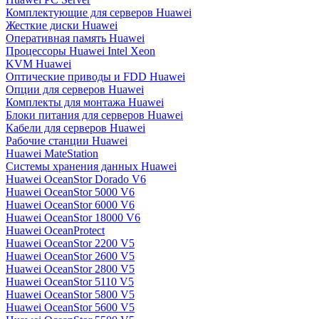
Комплектующие для серверов Huawei
Жесткие диски Huawei
Оперативная память Huawei
Процессоры Huawei Intel Xeon
KVM Huawei
Оптические приводы и FDD Huawei
Опции для серверов Huawei
Комплекты для монтажа Huawei
Блоки питания для серверов Huawei
Кабели для серверов Huawei
Рабочие станции Huawei
Huawei MateStation
Системы хранения данных Huawei
Huawei OceanStor Dorado V6
Huawei OceanStor 5000 V6
Huawei OceanStor 6000 V6
Huawei OceanStor 18000 V6
Huawei OceanProtect
Huawei OceanStor 2200 V5
Huawei OceanStor 2600 V5
Huawei OceanStor 2800 V5
Huawei OceanStor 5110 V5
Huawei OceanStor 5800 V5
Huawei OceanStor 5600 V5