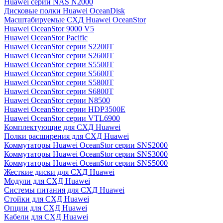
Huawei серии NAS N2000
Дисковые полки Huawei OceanDisk
Масштабируемые СХД Huawei OceanStor
Huawei OceanStor 9000 V5
Huawei OceanStor Pacific
Huawei OceanStor серии S2200T
Huawei OceanStor серии S2600T
Huawei OceanStor серии S5500T
Huawei OceanStor серии S5600T
Huawei OceanStor серии S5800T
Huawei OceanStor серии S6800T
Huawei OceanStor серии N8500
Huawei OceanStor серии HDP3500E
Huawei OceanStor серии VTL6900
Комплектующие для СХД Huawei
Полки расширения для СХД Huawei
Коммутаторы Huawei OceanStor серии SNS2000
Коммутаторы Huawei OceanStor серии SNS3000
Коммутаторы Huawei OceanStor серии SNS5000
Жесткие диски для СХД Huawei
Модули для СХД Huawei
Системы питания для СХД Huawei
Стойки для СХД Huawei
Опции для СХД Huawei
Кабели для СХД Huawei