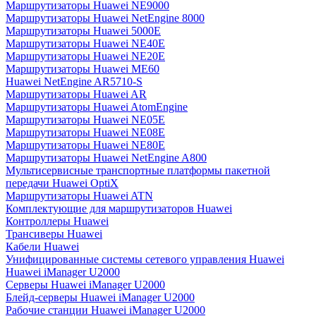
Маршрутизаторы Huawei NE9000
Маршрутизаторы Huawei NetEngine 8000
Маршрутизаторы Huawei 5000E
Маршрутизаторы Huawei NE40E
Маршрутизаторы Huawei NE20E
Маршрутизаторы Huawei ME60
Huawei NetEngine AR5710-S
Маршрутизаторы Huawei AR
Маршрутизаторы Huawei AtomEngine
Маршрутизаторы Huawei NE05E
Маршрутизаторы Huawei NE08E
Маршрутизаторы Huawei NE80E
Маршрутизаторы Huawei NetEngine A800
Мультисервисные транспортные платформы пакетной
передачи Huawei OptiX
Маршрутизаторы Huawei ATN
Комплектующие для маршрутизаторов Huawei
Контроллеры Huawei
Трансиверы Huawei
Кабели Huawei
Унифицированные системы сетевого управления Huawei
Huawei iManager U2000
Серверы Huawei iManager U2000
Блейд-серверы Huawei iManager U2000
Рабочие станции Huawei iManager U2000