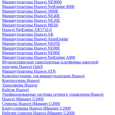
Маршрутизаторы Huawei NE9000
Маршрутизаторы Huawei NetEngine 8000
Маршрутизаторы Huawei 5000E
Маршрутизаторы Huawei NE40E
Маршрутизаторы Huawei NE20E
Маршрутизаторы Huawei ME60
Huawei NetEngine AR5710-S
Маршрутизаторы Huawei AR
Маршрутизаторы Huawei AtomEngine
Маршрутизаторы Huawei NE05E
Маршрутизаторы Huawei NE08E
Маршрутизаторы Huawei NE80E
Маршрутизаторы Huawei NetEngine A800
Мультисервисные транспортные платформы пакетной
передачи Huawei OptiX
Маршрутизаторы Huawei ATN
Комплектующие для маршрутизаторов Huawei
Контроллеры Huawei
Трансиверы Huawei
Кабели Huawei
Унифицированные системы сетевого управления Huawei
Huawei iManager U2000
Серверы Huawei iManager U2000
Блейд-серверы Huawei iManager U2000
Рабочие станции Huawei iManager U2000