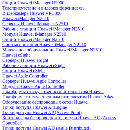
Опции Huawei iManager U2000
Телеприсутствие и видеоконференцсвязь
Видеокамера Huawei VPC800
Huawei iManager N2510
Серверы Huawei iManager N2510
Рабочие станции Huawei iManager N2510
Модули Huawei iManager N2510
Опции Huawei iManager N2510
Системы питания Huawei iManager N2510
Монтажное оборудование Huawei iManager N2510
Huawei eSight
Серверы Huawei eSight
Рабочие станции Huawei eSight
Опции Huawei eSight
Huawei Agile Controller
Серверы Huawei Agile Controller
Модули Huawei Agile Controller
Платформы с искусственным интеллектом Huawei
Платформа с искусственным интеллектом Huawei Atlas
Оборудование беспроводных сетей Huawei
Точки доступа Huawei AirEngine
Точки доступа Huawei AP (Access Point)
Контроллеры беспроводного доступа Huawei AC (Access
Controller)
Точки доступа Huawei AD (Agile Distributed)