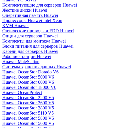
Комплектующие для серверов Huawei
Жесткие диски Huawei
Оперативная память Huawei
Процессоры Huawei Intel Xeon
KVM Huawei
Оптические приводы и FDD Huawei
Опции для серверов Huawei
Комплекты для монтажа Huawei
Блоки питания для серверов Huawei
Кабели для серверов Huawei
Рабочие станции Huawei
Huawei MateStation
Системы хранения данных Huawei
Huawei OceanStor Dorado V6
Huawei OceanStor 5000 V6
Huawei OceanStor 6000 V6
Huawei OceanStor 18000 V6
Huawei OceanProtect
Huawei OceanStor 2200 V5
Huawei OceanStor 2600 V5
Huawei OceanStor 2800 V5
Huawei OceanStor 5110 V5
Huawei OceanStor 5800 V5
Huawei OceanStor 5600 V5