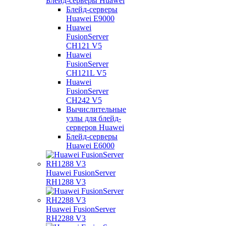
Блейд-серверы Huawei
Блейд-серверы
Huawei E9000
Huawei
FusionServer
CH121 V5
Huawei
FusionServer
CH121L V5
Huawei
FusionServer
CH242 V5
Вычислительные
узлы для блейд-
серверов Huawei
Блейд-серверы
Huawei E6000
Huawei FusionServer
RH1288 V3
Huawei FusionServer
RH2288 V3