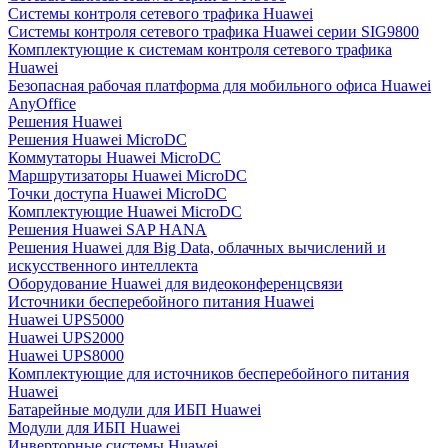
Системы контроля сетевого трафика Huawei
Системы контроля сетевого трафика Huawei серии SIG9800
Комплектующие к системам контроля сетевого трафика
Huawei
Безопасная рабочая платформа для мобильного офиса Huawei
AnyOffice
Решения Huawei
Решения Huawei MicroDC
Коммутаторы Huawei MicroDC
Маршрутизаторы Huawei MicroDC
Точки доступа Huawei MicroDC
Комплектующие Huawei MicroDC
Решения Huawei SAP HANA
Решения Huawei для Big Data, облачных вычислений и
искусственного интеллекта
Оборудование Huawei для видеоконференцсвязи
Источники бесперебойного питания Huawei
Huawei UPS5000
Huawei UPS2000
Huawei UPS8000
Комплектующие для источников бесперебойного питания
Huawei
Батарейные модули для ИБП Huawei
Модули для ИБП Huawei
Инверторные системы Huawei