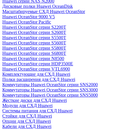
Huawei серии NAS N2000
Дисковые полки Huawei OceanDisk
Масштабируемые СХД Huawei OceanStor
Huawei OceanStor 9000 V5
Huawei OceanStor Pacific
Huawei OceanStor серии S2200T
Huawei OceanStor серии S2600T
Huawei OceanStor серии S5500T
Huawei OceanStor серии S5600T
Huawei OceanStor серии S5800T
Huawei OceanStor серии S6800T
Huawei OceanStor серии N8500
Huawei OceanStor серии HDP3500E
Huawei OceanStor серии VTL6900
Комплектующие для СХД Huawei
Полки расширения для СХД Huawei
Коммутаторы Huawei OceanStor серии SNS2000
Коммутаторы Huawei OceanStor серии SNS3000
Коммутаторы Huawei OceanStor серии SNS5000
Жесткие диски для СХД Huawei
Модули для СХД Huawei
Системы питания для СХД Huawei
Стойки для СХД Huawei
Опции для СХД Huawei
Кабели для СХД Huawei