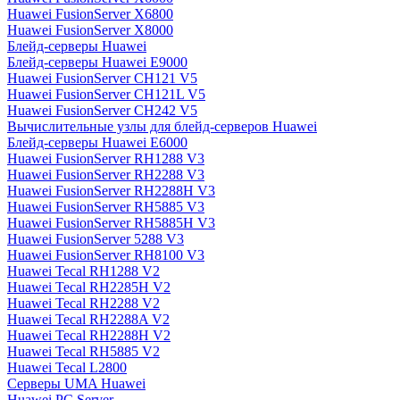
Huawei FusionServer X6800
Huawei FusionServer X8000
Блейд-серверы Huawei
Блейд-серверы Huawei E9000
Huawei FusionServer CH121 V5
Huawei FusionServer CH121L V5
Huawei FusionServer CH242 V5
Вычислительные узлы для блейд-серверов Huawei
Блейд-серверы Huawei E6000
Huawei FusionServer RH1288 V3
Huawei FusionServer RH2288 V3
Huawei FusionServer RH2288H V3
Huawei FusionServer RH5885 V3
Huawei FusionServer RH5885H V3
Huawei FusionServer 5288 V3
Huawei FusionServer RH8100 V3
Huawei Tecal RH1288 V2
Huawei Tecal RH2285H V2
Huawei Tecal RH2288 V2
Huawei Tecal RH2288A V2
Huawei Tecal RH2288H V2
Huawei Tecal RH5885 V2
Huawei Tecal L2800
Серверы UMA Huawei
Huawei PC Server