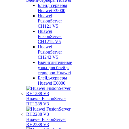
Блейд-серверы Huawei
Блейд-серверы
Huawei E9000
Huawei
FusionServer
CH121 V5
Huawei
FusionServer
CH121L V5
Huawei
FusionServer
CH242 V5
Вычислительные
узлы для блейд-
серверов Huawei
Блейд-серверы
Huawei E6000
Huawei FusionServer
RH1288 V3
Huawei FusionServer
RH2288 V3