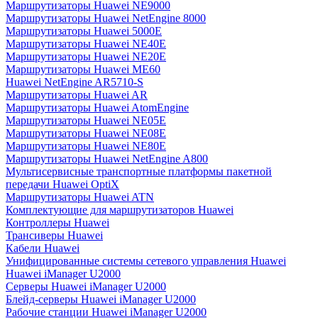
Маршрутизаторы Huawei NE9000
Маршрутизаторы Huawei NetEngine 8000
Маршрутизаторы Huawei 5000E
Маршрутизаторы Huawei NE40E
Маршрутизаторы Huawei NE20E
Маршрутизаторы Huawei ME60
Huawei NetEngine AR5710-S
Маршрутизаторы Huawei AR
Маршрутизаторы Huawei AtomEngine
Маршрутизаторы Huawei NE05E
Маршрутизаторы Huawei NE08E
Маршрутизаторы Huawei NE80E
Маршрутизаторы Huawei NetEngine A800
Мультисервисные транспортные платформы пакетной
передачи Huawei OptiX
Маршрутизаторы Huawei ATN
Комплектующие для маршрутизаторов Huawei
Контроллеры Huawei
Трансиверы Huawei
Кабели Huawei
Унифицированные системы сетевого управления Huawei
Huawei iManager U2000
Серверы Huawei iManager U2000
Блейд-серверы Huawei iManager U2000
Рабочие станции Huawei iManager U2000