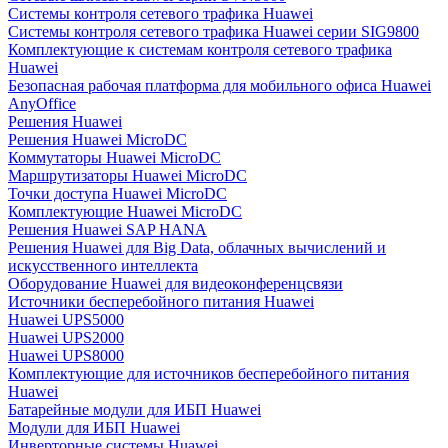
Системы контроля сетевого трафика Huawei
Системы контроля сетевого трафика Huawei серии SIG9800
Комплектующие к системам контроля сетевого трафика
Huawei
Безопасная рабочая платформа для мобильного офиса Huawei
AnyOffice
Решения Huawei
Решения Huawei MicroDC
Коммутаторы Huawei MicroDC
Маршрутизаторы Huawei MicroDC
Точки доступа Huawei MicroDC
Комплектующие Huawei MicroDC
Решения Huawei SAP HANA
Решения Huawei для Big Data, облачных вычислений и
искусственного интеллекта
Оборудование Huawei для видеоконференцсвязи
Источники бесперебойного питания Huawei
Huawei UPS5000
Huawei UPS2000
Huawei UPS8000
Комплектующие для источников бесперебойного питания
Huawei
Батарейные модули для ИБП Huawei
Модули для ИБП Huawei
Инверторные системы Huawei