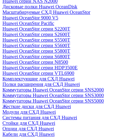
Huawei серии NAS N2000
Дисковые полки Huawei OceanDisk
Масштабируемые СХД Huawei OceanStor
Huawei OceanStor 9000 V5
Huawei OceanStor Pacific
Huawei OceanStor серии S2200T
Huawei OceanStor серии S2600T
Huawei OceanStor серии S5500T
Huawei OceanStor серии S5600T
Huawei OceanStor серии S5800T
Huawei OceanStor серии S6800T
Huawei OceanStor серии N8500
Huawei OceanStor серии HDP3500E
Huawei OceanStor серии VTL6900
Комплектующие для СХД Huawei
Полки расширения для СХД Huawei
Коммутаторы Huawei OceanStor серии SNS2000
Коммутаторы Huawei OceanStor серии SNS3000
Коммутаторы Huawei OceanStor серии SNS5000
Жесткие диски для СХД Huawei
Модули для СХД Huawei
Системы питания для СХД Huawei
Стойки для СХД Huawei
Опции для СХД Huawei
Кабели для СХД Huawei