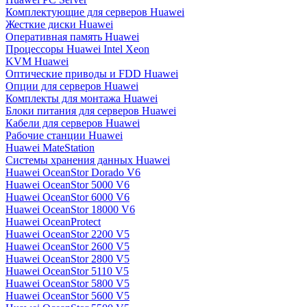
Комплектующие для серверов Huawei
Жесткие диски Huawei
Оперативная память Huawei
Процессоры Huawei Intel Xeon
KVM Huawei
Оптические приводы и FDD Huawei
Опции для серверов Huawei
Комплекты для монтажа Huawei
Блоки питания для серверов Huawei
Кабели для серверов Huawei
Рабочие станции Huawei
Huawei MateStation
Системы хранения данных Huawei
Huawei OceanStor Dorado V6
Huawei OceanStor 5000 V6
Huawei OceanStor 6000 V6
Huawei OceanStor 18000 V6
Huawei OceanProtect
Huawei OceanStor 2200 V5
Huawei OceanStor 2600 V5
Huawei OceanStor 2800 V5
Huawei OceanStor 5110 V5
Huawei OceanStor 5800 V5
Huawei OceanStor 5600 V5