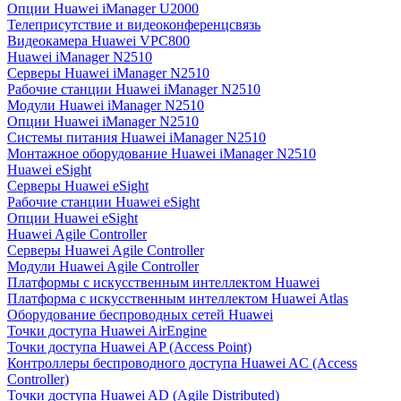
Опции Huawei iManager U2000
Телеприсутствие и видеоконференцсвязь
Видеокамера Huawei VPC800
Huawei iManager N2510
Серверы Huawei iManager N2510
Рабочие станции Huawei iManager N2510
Модули Huawei iManager N2510
Опции Huawei iManager N2510
Системы питания Huawei iManager N2510
Монтажное оборудование Huawei iManager N2510
Huawei eSight
Серверы Huawei eSight
Рабочие станции Huawei eSight
Опции Huawei eSight
Huawei Agile Controller
Серверы Huawei Agile Controller
Модули Huawei Agile Controller
Платформы с искусственным интеллектом Huawei
Платформа с искусственным интеллектом Huawei Atlas
Оборудование беспроводных сетей Huawei
Точки доступа Huawei AirEngine
Точки доступа Huawei AP (Access Point)
Контроллеры беспроводного доступа Huawei AC (Access
Controller)
Точки доступа Huawei AD (Agile Distributed)