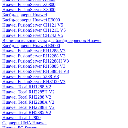
Huawei FusionServer X6800
Huawei FusionServer X8000
Блейд-серверы Huawei
Блейд-серверы Huawei E9000
Huawei FusionServer CH121 V5
Huawei FusionServer CH121L V5
Huawei FusionServer CH242 V5
Вычислительные узлы для блейд-серверов Huawei
Блейд-серверы Huawei E6000
Huawei FusionServer RH1288 V3
Huawei FusionServer RH2288 V3
Huawei FusionServer RH2288H V3
Huawei FusionServer RH5885 V3
Huawei FusionServer RH5885H V3
Huawei FusionServer 5288 V3
Huawei FusionServer RH8100 V3
Huawei Tecal RH1288 V2
Huawei Tecal RH2285H V2
Huawei Tecal RH2288 V2
Huawei Tecal RH2288A V2
Huawei Tecal RH2288H V2
Huawei Tecal RH5885 V2
Huawei Tecal L2800
Серверы UMA Huawei
Huawei PC Server