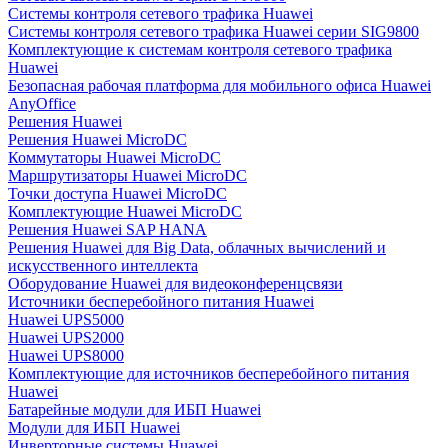
Системы контроля сетевого трафика Huawei
Системы контроля сетевого трафика Huawei серии SIG9800
Комплектующие к системам контроля сетевого трафика
Huawei
Безопасная рабочая платформа для мобильного офиса Huawei
AnyOffice
Решения Huawei
Решения Huawei MicroDC
Коммутаторы Huawei MicroDC
Маршрутизаторы Huawei MicroDC
Точки доступа Huawei MicroDC
Комплектующие Huawei MicroDC
Решения Huawei SAP HANA
Решения Huawei для Big Data, облачных вычислений и
искусственного интеллекта
Оборудование Huawei для видеоконференцсвязи
Источники бесперебойного питания Huawei
Huawei UPS5000
Huawei UPS2000
Huawei UPS8000
Комплектующие для источников бесперебойного питания
Huawei
Батарейные модули для ИБП Huawei
Модули для ИБП Huawei
Инверторные системы Huawei