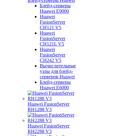
Блейд-серверы Huawei
Блейд-серверы
Huawei E9000
Huawei
FusionServer
CH121 V5
Huawei
FusionServer
CH121L V5
Huawei
FusionServer
CH242 V5
Вычислительные
узлы для блейд-
серверов Huawei
Блейд-серверы
Huawei E6000
Huawei FusionServer
RH1288 V3
Huawei FusionServer
RH2288 V3