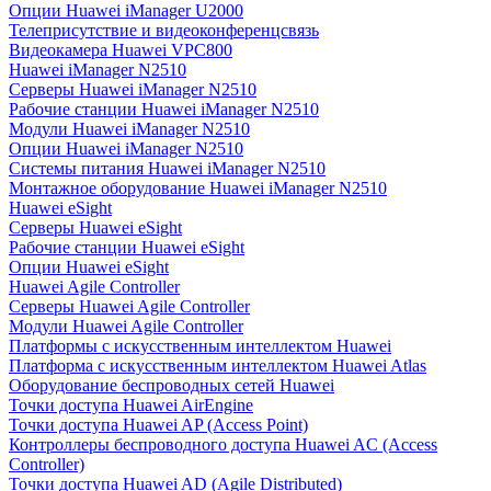
Опции Huawei iManager U2000
Телеприсутствие и видеоконференцсвязь
Видеокамера Huawei VPC800
Huawei iManager N2510
Серверы Huawei iManager N2510
Рабочие станции Huawei iManager N2510
Модули Huawei iManager N2510
Опции Huawei iManager N2510
Системы питания Huawei iManager N2510
Монтажное оборудование Huawei iManager N2510
Huawei eSight
Серверы Huawei eSight
Рабочие станции Huawei eSight
Опции Huawei eSight
Huawei Agile Controller
Серверы Huawei Agile Controller
Модули Huawei Agile Controller
Платформы с искусственным интеллектом Huawei
Платформа с искусственным интеллектом Huawei Atlas
Оборудование беспроводных сетей Huawei
Точки доступа Huawei AirEngine
Точки доступа Huawei AP (Access Point)
Контроллеры беспроводного доступа Huawei AC (Access
Controller)
Точки доступа Huawei AD (Agile Distributed)