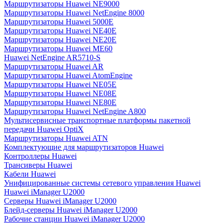
Маршрутизаторы Huawei NE9000
Маршрутизаторы Huawei NetEngine 8000
Маршрутизаторы Huawei 5000E
Маршрутизаторы Huawei NE40E
Маршрутизаторы Huawei NE20E
Маршрутизаторы Huawei ME60
Huawei NetEngine AR5710-S
Маршрутизаторы Huawei AR
Маршрутизаторы Huawei AtomEngine
Маршрутизаторы Huawei NE05E
Маршрутизаторы Huawei NE08E
Маршрутизаторы Huawei NE80E
Маршрутизаторы Huawei NetEngine A800
Мультисервисные транспортные платформы пакетной
передачи Huawei OptiX
Маршрутизаторы Huawei ATN
Комплектующие для маршрутизаторов Huawei
Контроллеры Huawei
Трансиверы Huawei
Кабели Huawei
Унифицированные системы сетевого управления Huawei
Huawei iManager U2000
Серверы Huawei iManager U2000
Блейд-серверы Huawei iManager U2000
Рабочие станции Huawei iManager U2000