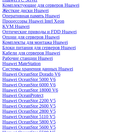
Комплектующие для серверов Huawei
Жесткие диски Huawei
Оперативная память Huawei
Процессоры Huawei Intel Xeon
KVM Huawei
Оптические приводы и FDD Huawei
Опции для серверов Huawei
Комплекты для монтажа Huawei
Блоки питания для серверов Huawei
Кабели для серверов Huawei
Рабочие станции Huawei
Huawei MateStation
Системы хранения данных Huawei
Huawei OceanStor Dorado V6
Huawei OceanStor 5000 V6
Huawei OceanStor 6000 V6
Huawei OceanStor 18000 V6
Huawei OceanProtect
Huawei OceanStor 2200 V5
Huawei OceanStor 2600 V5
Huawei OceanStor 2800 V5
Huawei OceanStor 5110 V5
Huawei OceanStor 5800 V5
Huawei OceanStor 5600 V5