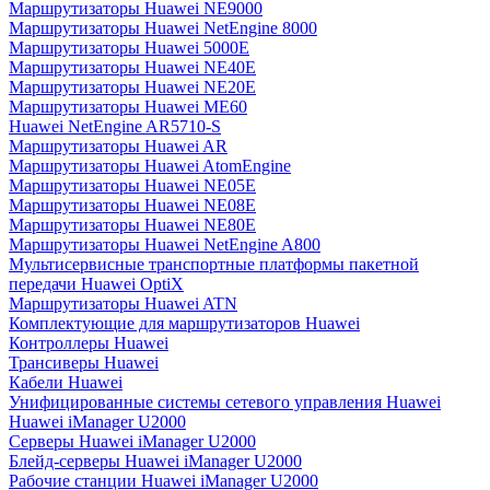
Маршрутизаторы Huawei NE9000
Маршрутизаторы Huawei NetEngine 8000
Маршрутизаторы Huawei 5000E
Маршрутизаторы Huawei NE40E
Маршрутизаторы Huawei NE20E
Маршрутизаторы Huawei ME60
Huawei NetEngine AR5710-S
Маршрутизаторы Huawei AR
Маршрутизаторы Huawei AtomEngine
Маршрутизаторы Huawei NE05E
Маршрутизаторы Huawei NE08E
Маршрутизаторы Huawei NE80E
Маршрутизаторы Huawei NetEngine A800
Мультисервисные транспортные платформы пакетной
передачи Huawei OptiX
Маршрутизаторы Huawei ATN
Комплектующие для маршрутизаторов Huawei
Контроллеры Huawei
Трансиверы Huawei
Кабели Huawei
Унифицированные системы сетевого управления Huawei
Huawei iManager U2000
Серверы Huawei iManager U2000
Блейд-серверы Huawei iManager U2000
Рабочие станции Huawei iManager U2000