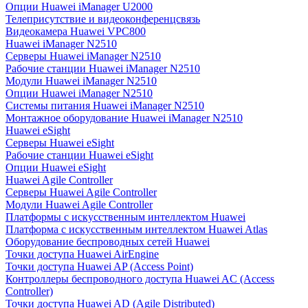
Опции Huawei iManager U2000
Телеприсутствие и видеоконференцсвязь
Видеокамера Huawei VPC800
Huawei iManager N2510
Серверы Huawei iManager N2510
Рабочие станции Huawei iManager N2510
Модули Huawei iManager N2510
Опции Huawei iManager N2510
Системы питания Huawei iManager N2510
Монтажное оборудование Huawei iManager N2510
Huawei eSight
Серверы Huawei eSight
Рабочие станции Huawei eSight
Опции Huawei eSight
Huawei Agile Controller
Серверы Huawei Agile Controller
Модули Huawei Agile Controller
Платформы с искусственным интеллектом Huawei
Платформа с искусственным интеллектом Huawei Atlas
Оборудование беспроводных сетей Huawei
Точки доступа Huawei AirEngine
Точки доступа Huawei AP (Access Point)
Контроллеры беспроводного доступа Huawei AC (Access
Controller)
Точки доступа Huawei AD (Agile Distributed)