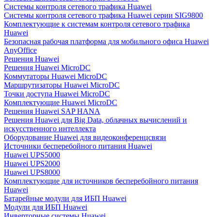
Системы контроля сетевого трафика Huawei
Системы контроля сетевого трафика Huawei серии SIG9800
Комплектующие к системам контроля сетевого трафика
Huawei
Безопасная рабочая платформа для мобильного офиса Huawei
AnyOffice
Решения Huawei
Решения Huawei MicroDC
Коммутаторы Huawei MicroDC
Маршрутизаторы Huawei MicroDC
Точки доступа Huawei MicroDC
Комплектующие Huawei MicroDC
Решения Huawei SAP HANA
Решения Huawei для Big Data, облачных вычислений и
искусственного интеллекта
Оборудование Huawei для видеоконференцсвязи
Источники бесперебойного питания Huawei
Huawei UPS5000
Huawei UPS2000
Huawei UPS8000
Комплектующие для источников бесперебойного питания
Huawei
Батарейные модули для ИБП Huawei
Модули для ИБП Huawei
Инверторные системы Huawei