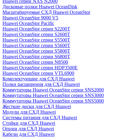
Huawei серии NAS N2000
Дисковые полки Huawei OceanDisk
Масштабируемые СХД Huawei OceanStor
Huawei OceanStor 9000 V5
Huawei OceanStor Pacific
Huawei OceanStor серии S2200T
Huawei OceanStor серии S2600T
Huawei OceanStor серии S5500T
Huawei OceanStor серии S5600T
Huawei OceanStor серии S5800T
Huawei OceanStor серии S6800T
Huawei OceanStor серии N8500
Huawei OceanStor серии HDP3500E
Huawei OceanStor серии VTL6900
Комплектующие для СХД Huawei
Полки расширения для СХД Huawei
Коммутаторы Huawei OceanStor серии SNS2000
Коммутаторы Huawei OceanStor серии SNS3000
Коммутаторы Huawei OceanStor серии SNS5000
Жесткие диски для СХД Huawei
Модули для СХД Huawei
Системы питания для СХД Huawei
Стойки для СХД Huawei
Опции для СХД Huawei
Кабели для СХД Huawei