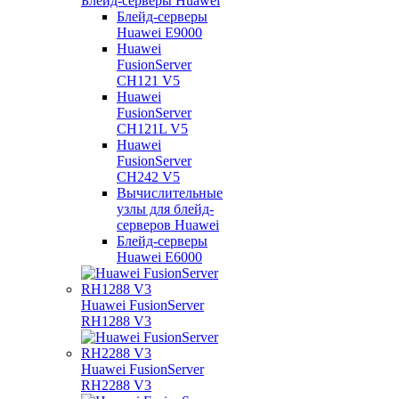
Блейд-серверы Huawei
Блейд-серверы
Huawei E9000
Huawei
FusionServer
CH121 V5
Huawei
FusionServer
CH121L V5
Huawei
FusionServer
CH242 V5
Вычислительные
узлы для блейд-
серверов Huawei
Блейд-серверы
Huawei E6000
Huawei FusionServer
RH1288 V3
Huawei FusionServer
RH2288 V3