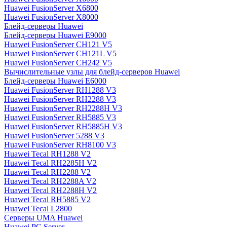
Huawei FusionServer X6800
Huawei FusionServer X8000
Блейд-серверы Huawei
Блейд-серверы Huawei E9000
Huawei FusionServer CH121 V5
Huawei FusionServer CH121L V5
Huawei FusionServer CH242 V5
Вычислительные узлы для блейд-серверов Huawei
Блейд-серверы Huawei E6000
Huawei FusionServer RH1288 V3
Huawei FusionServer RH2288 V3
Huawei FusionServer RH2288H V3
Huawei FusionServer RH5885 V3
Huawei FusionServer RH5885H V3
Huawei FusionServer 5288 V3
Huawei FusionServer RH8100 V3
Huawei Tecal RH1288 V2
Huawei Tecal RH2285H V2
Huawei Tecal RH2288 V2
Huawei Tecal RH2288A V2
Huawei Tecal RH2288H V2
Huawei Tecal RH5885 V2
Huawei Tecal L2800
Серверы UMA Huawei
Huawei PC Server