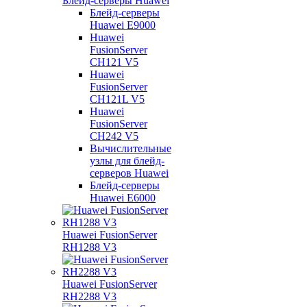
Блейд-серверы Huawei
Блейд-серверы
Huawei E9000
Huawei
FusionServer
CH121 V5
Huawei
FusionServer
CH121L V5
Huawei
FusionServer
CH242 V5
Вычислительные
узлы для блейд-
серверов Huawei
Блейд-серверы
Huawei E6000
Huawei FusionServer
RH1288 V3
Huawei FusionServer
RH2288 V3