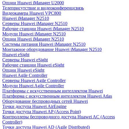
Опции Huawei iManager U2000
Телеприсутствие и видеоконференцсвязь
Видеокамера Huawei VPC800
Huawei iManager N2510
Серверы Huawei iManager N2510
Рабочие станции Huawei iManager N2510
Модули Huawei iManager N2510
Опции Huawei iManager N2510
Системы питания Huawei iManager N2510
Монтажное оборудование Huawei iManager N2510
Huawei eSight
Серверы Huawei eSight
Рабочие станции Huawei eSight
Опции Huawei eSight
Huawei Agile Controller
Серверы Huawei Agile Controller
Модули Huawei Agile Controller
Платформы с искусственным интеллектом Huawei
Платформа с искусственным интеллектом Huawei Atlas
Оборудование беспроводных сетей Huawei
Точки доступа Huawei AirEngine
Точки доступа Huawei AP (Access Point)
Контроллеры беспроводного доступа Huawei AC (Access
Controller)
Точки доступа Huawei AD (Agile Distributed)