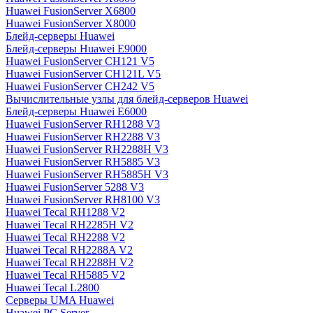
Huawei FusionServer X6800
Huawei FusionServer X8000
Блейд-серверы Huawei
Блейд-серверы Huawei E9000
Huawei FusionServer CH121 V5
Huawei FusionServer CH121L V5
Huawei FusionServer CH242 V5
Вычислительные узлы для блейд-серверов Huawei
Блейд-серверы Huawei E6000
Huawei FusionServer RH1288 V3
Huawei FusionServer RH2288 V3
Huawei FusionServer RH2288H V3
Huawei FusionServer RH5885 V3
Huawei FusionServer RH5885H V3
Huawei FusionServer 5288 V3
Huawei FusionServer RH8100 V3
Huawei Tecal RH1288 V2
Huawei Tecal RH2285H V2
Huawei Tecal RH2288 V2
Huawei Tecal RH2288A V2
Huawei Tecal RH2288H V2
Huawei Tecal RH5885 V2
Huawei Tecal L2800
Серверы UMA Huawei
Huawei PC Server