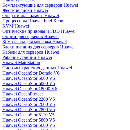
Комплектующие для серверов Huawei
Жесткие диски Huawei
Оперативная память Huawei
Процессоры Huawei Intel Xeon
KVM Huawei
Оптические приводы и FDD Huawei
Опции для серверов Huawei
Комплекты для монтажа Huawei
Блоки питания для серверов Huawei
Кабели для серверов Huawei
Рабочие станции Huawei
Huawei MateStation
Системы хранения данных Huawei
Huawei OceanStor Dorado V6
Huawei OceanStor 5000 V6
Huawei OceanStor 6000 V6
Huawei OceanStor 18000 V6
Huawei OceanProtect
Huawei OceanStor 2200 V5
Huawei OceanStor 2600 V5
Huawei OceanStor 2800 V5
Huawei OceanStor 5110 V5
Huawei OceanStor 5800 V5
Huawei OceanStor 5600 V5