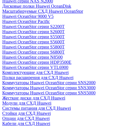
Huawei серии NAS N2000
Дисковые полки Huawei OceanDisk
Масштабируемые СХД Huawei OceanStor
Huawei OceanStor 9000 V5
Huawei OceanStor Pacific
Huawei OceanStor серии S2200T
Huawei OceanStor серии S2600T
Huawei OceanStor серии S5500T
Huawei OceanStor серии S5600T
Huawei OceanStor серии S5800T
Huawei OceanStor серии S6800T
Huawei OceanStor серии N8500
Huawei OceanStor серии HDP3500E
Huawei OceanStor серии VTL6900
Комплектующие для СХД Huawei
Полки расширения для СХД Huawei
Коммутаторы Huawei OceanStor серии SNS2000
Коммутаторы Huawei OceanStor серии SNS3000
Коммутаторы Huawei OceanStor серии SNS5000
Жесткие диски для СХД Huawei
Модули для СХД Huawei
Системы питания для СХД Huawei
Стойки для СХД Huawei
Опции для СХД Huawei
Кабели для СХД Huawei