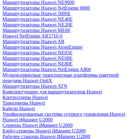
Маршрутизаторы Huawei NE9000
Маршрутизаторы Huawei NetEngine 8000
Маршрутизаторы Huawei 5000E
Маршрутизаторы Huawei NE40E
Маршрутизаторы Huawei NE20E
Маршрутизаторы Huawei ME60
Huawei NetEngine AR5710-S
Маршрутизаторы Huawei AR
Маршрутизаторы Huawei AtomEngine
Маршрутизаторы Huawei NE05E
Маршрутизаторы Huawei NE08E
Маршрутизаторы Huawei NE80E
Маршрутизаторы Huawei NetEngine A800
Мультисервисные транспортные платформы пакетной
передачи Huawei OptiX
Маршрутизаторы Huawei ATN
Комплектующие для маршрутизаторов Huawei
Контроллеры Huawei
Трансиверы Huawei
Кабели Huawei
Унифицированные системы сетевого управления Huawei
Huawei iManager U2000
Серверы Huawei iManager U2000
Блейд-серверы Huawei iManager U2000
Рабочие станции Huawei iManager U2000