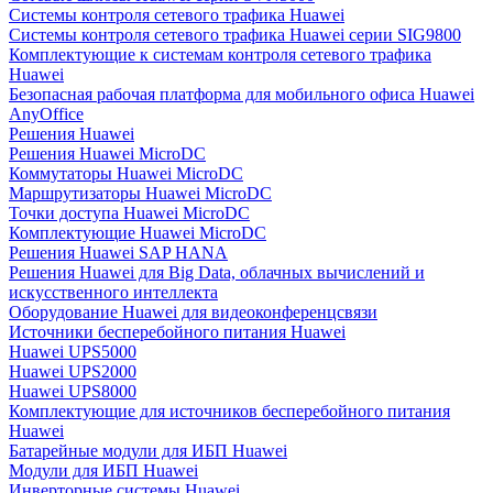
Системы контроля сетевого трафика Huawei
Системы контроля сетевого трафика Huawei серии SIG9800
Комплектующие к системам контроля сетевого трафика
Huawei
Безопасная рабочая платформа для мобильного офиса Huawei
AnyOffice
Решения Huawei
Решения Huawei MicroDC
Коммутаторы Huawei MicroDC
Маршрутизаторы Huawei MicroDC
Точки доступа Huawei MicroDC
Комплектующие Huawei MicroDC
Решения Huawei SAP HANA
Решения Huawei для Big Data, облачных вычислений и
искусственного интеллекта
Оборудование Huawei для видеоконференцсвязи
Источники бесперебойного питания Huawei
Huawei UPS5000
Huawei UPS2000
Huawei UPS8000
Комплектующие для источников бесперебойного питания
Huawei
Батарейные модули для ИБП Huawei
Модули для ИБП Huawei
Инверторные системы Huawei