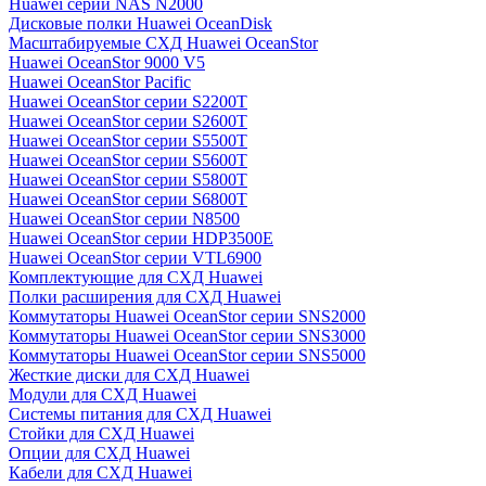
Huawei серии NAS N2000
Дисковые полки Huawei OceanDisk
Масштабируемые СХД Huawei OceanStor
Huawei OceanStor 9000 V5
Huawei OceanStor Pacific
Huawei OceanStor серии S2200T
Huawei OceanStor серии S2600T
Huawei OceanStor серии S5500T
Huawei OceanStor серии S5600T
Huawei OceanStor серии S5800T
Huawei OceanStor серии S6800T
Huawei OceanStor серии N8500
Huawei OceanStor серии HDP3500E
Huawei OceanStor серии VTL6900
Комплектующие для СХД Huawei
Полки расширения для СХД Huawei
Коммутаторы Huawei OceanStor серии SNS2000
Коммутаторы Huawei OceanStor серии SNS3000
Коммутаторы Huawei OceanStor серии SNS5000
Жесткие диски для СХД Huawei
Модули для СХД Huawei
Системы питания для СХД Huawei
Стойки для СХД Huawei
Опции для СХД Huawei
Кабели для СХД Huawei