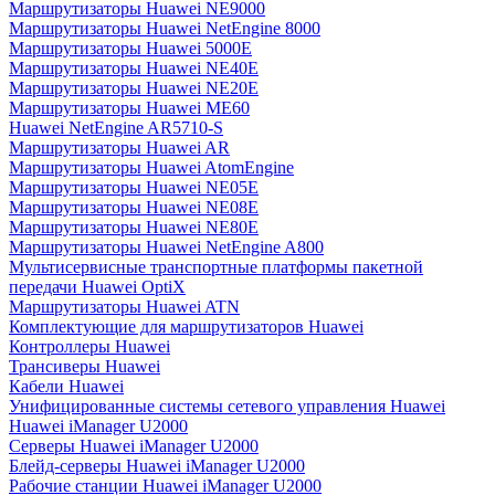
Маршрутизаторы Huawei NE9000
Маршрутизаторы Huawei NetEngine 8000
Маршрутизаторы Huawei 5000E
Маршрутизаторы Huawei NE40E
Маршрутизаторы Huawei NE20E
Маршрутизаторы Huawei ME60
Huawei NetEngine AR5710-S
Маршрутизаторы Huawei AR
Маршрутизаторы Huawei AtomEngine
Маршрутизаторы Huawei NE05E
Маршрутизаторы Huawei NE08E
Маршрутизаторы Huawei NE80E
Маршрутизаторы Huawei NetEngine A800
Мультисервисные транспортные платформы пакетной
передачи Huawei OptiX
Маршрутизаторы Huawei ATN
Комплектующие для маршрутизаторов Huawei
Контроллеры Huawei
Трансиверы Huawei
Кабели Huawei
Унифицированные системы сетевого управления Huawei
Huawei iManager U2000
Серверы Huawei iManager U2000
Блейд-серверы Huawei iManager U2000
Рабочие станции Huawei iManager U2000