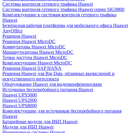
Системы контроля сетевого трафика Huawei
Системы контроля сетевого трафика Huawei серии SIG9800
Комплектующие к системам контроля сетевого трафика
Huawei
Безопасная рабочая платформа для мобильного офиса Huawei
AnyOffice
Решения Huawei
Решения Huawei MicroDC
Коммутаторы Huawei MicroDC
Маршрутизаторы Huawei MicroDC
Точки доступа Huawei MicroDC
Комплектующие Huawei MicroDC
Решения Huawei SAP HANA
Решения Huawei для Big Data, облачных вычислений и
искусственного интеллекта
Оборудование Huawei для видеоконференцсвязи
Источники бесперебойного питания Huawei
Huawei UPS5000
Huawei UPS2000
Huawei UPS8000
Комплектующие для источников бесперебойного питания
Huawei
Батарейные модули для ИБП Huawei
Модули для ИБП Huawei
Инверторные системы Huawei