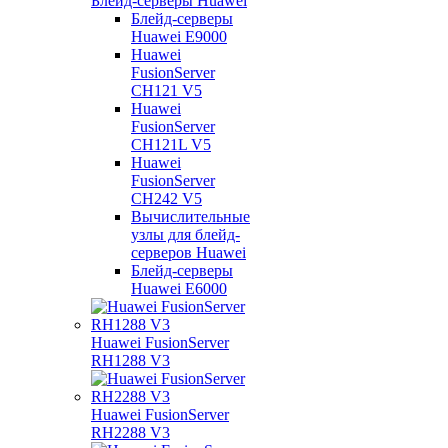
Блейд-серверы Huawei
Блейд-серверы
Huawei E9000
Huawei
FusionServer
CH121 V5
Huawei
FusionServer
CH121L V5
Huawei
FusionServer
CH242 V5
Вычислительные
узлы для блейд-
серверов Huawei
Блейд-серверы
Huawei E6000
Huawei FusionServer
RH1288 V3
Huawei FusionServer
RH2288 V3