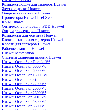
Комплектующие для серверов Huawei
Жесткие диски Huawei
Оперативная память Huawei
Процессоры Huawei Intel Xeon
KVM Huawei
Оптические приводы и FDD Huawei
Опции для серверов Huawei
Комплекты для монтажа Huawei
Блоки питания для серверов Huawei
Кабели для серверов Huawei
Рабочие станции Huawei
Huawei MateStation
Системы хранения данных Huawei
Huawei OceanStor Dorado V6
Huawei OceanStor 5000 V6
Huawei OceanStor 6000 V6
Huawei OceanStor 18000 V6
Huawei OceanProtect
Huawei OceanStor 2200 V5
Huawei OceanStor 2600 V5
Huawei OceanStor 2800 V5
Huawei OceanStor 5110 V5
Huawei OceanStor 5800 V5
Huawei OceanStor 5600 V5