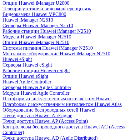
Опции Huawei iManager U2000
Телеприсутствие и видеоконференцсвязь
Видеокамера Huawei VPC800
Huawei iManager N2510
Серверы Huawei iManager N2510
Рабочие станции Huawei iManager N2510
Модули Huawei iManager N2510
Опции Huawei iManager N2510
Системы питания Huawei iManager N2510
Монтажное оборудование Huawei iManager N2510
Huawei eSight
Серверы Huawei eSight
Рабочие станции Huawei eSight
Опции Huawei eSight
Huawei Agile Controller
Серверы Huawei Agile Controller
Модули Huawei Agile Controller
Платформы с искусственным интеллектом Huawei
Платформа с искусственным интеллектом Huawei Atlas
Оборудование беспроводных сетей Huawei
Точки доступа Huawei AirEngine
Точки доступа Huawei AP (Access Point)
Контроллеры беспроводного доступа Huawei AC (Access
Controller)
Точки доступа Huawei AD (Agile Distributed)