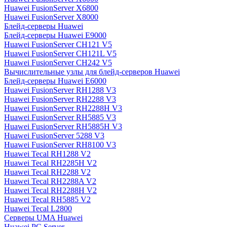
Huawei FusionServer X6800
Huawei FusionServer X8000
Блейд-серверы Huawei
Блейд-серверы Huawei E9000
Huawei FusionServer CH121 V5
Huawei FusionServer CH121L V5
Huawei FusionServer CH242 V5
Вычислительные узлы для блейд-серверов Huawei
Блейд-серверы Huawei E6000
Huawei FusionServer RH1288 V3
Huawei FusionServer RH2288 V3
Huawei FusionServer RH2288H V3
Huawei FusionServer RH5885 V3
Huawei FusionServer RH5885H V3
Huawei FusionServer 5288 V3
Huawei FusionServer RH8100 V3
Huawei Tecal RH1288 V2
Huawei Tecal RH2285H V2
Huawei Tecal RH2288 V2
Huawei Tecal RH2288A V2
Huawei Tecal RH2288H V2
Huawei Tecal RH5885 V2
Huawei Tecal L2800
Серверы UMA Huawei
Huawei PC Server