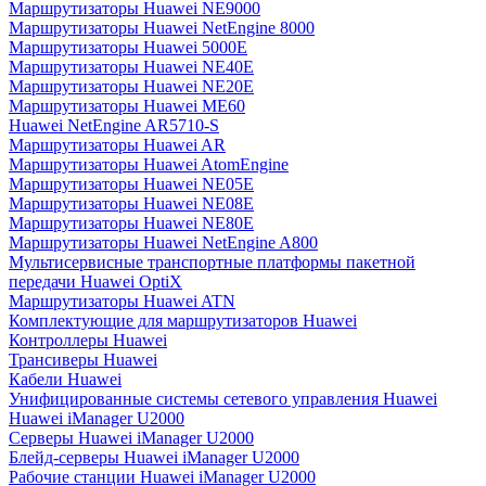
Маршрутизаторы Huawei NE9000
Маршрутизаторы Huawei NetEngine 8000
Маршрутизаторы Huawei 5000E
Маршрутизаторы Huawei NE40E
Маршрутизаторы Huawei NE20E
Маршрутизаторы Huawei ME60
Huawei NetEngine AR5710-S
Маршрутизаторы Huawei AR
Маршрутизаторы Huawei AtomEngine
Маршрутизаторы Huawei NE05E
Маршрутизаторы Huawei NE08E
Маршрутизаторы Huawei NE80E
Маршрутизаторы Huawei NetEngine A800
Мультисервисные транспортные платформы пакетной
передачи Huawei OptiX
Маршрутизаторы Huawei ATN
Комплектующие для маршрутизаторов Huawei
Контроллеры Huawei
Трансиверы Huawei
Кабели Huawei
Унифицированные системы сетевого управления Huawei
Huawei iManager U2000
Серверы Huawei iManager U2000
Блейд-серверы Huawei iManager U2000
Рабочие станции Huawei iManager U2000