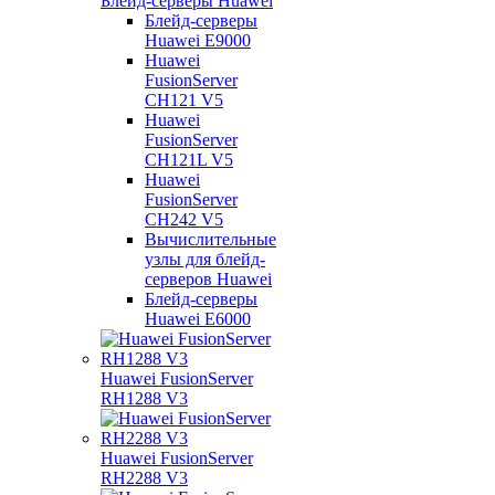
Блейд-серверы Huawei
Блейд-серверы
Huawei E9000
Huawei
FusionServer
CH121 V5
Huawei
FusionServer
CH121L V5
Huawei
FusionServer
CH242 V5
Вычислительные
узлы для блейд-
серверов Huawei
Блейд-серверы
Huawei E6000
Huawei FusionServer
RH1288 V3
Huawei FusionServer
RH2288 V3