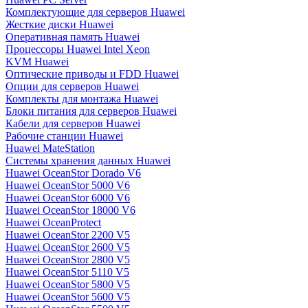
Комплектующие для серверов Huawei
Жесткие диски Huawei
Оперативная память Huawei
Процессоры Huawei Intel Xeon
KVM Huawei
Оптические приводы и FDD Huawei
Опции для серверов Huawei
Комплекты для монтажа Huawei
Блоки питания для серверов Huawei
Кабели для серверов Huawei
Рабочие станции Huawei
Huawei MateStation
Системы хранения данных Huawei
Huawei OceanStor Dorado V6
Huawei OceanStor 5000 V6
Huawei OceanStor 6000 V6
Huawei OceanStor 18000 V6
Huawei OceanProtect
Huawei OceanStor 2200 V5
Huawei OceanStor 2600 V5
Huawei OceanStor 2800 V5
Huawei OceanStor 5110 V5
Huawei OceanStor 5800 V5
Huawei OceanStor 5600 V5