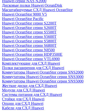
Huawei серии NAS N2000
Дисковые полки Huawei OceanDisk
Масштабируемые СХД Huawei OceanStor
Huawei OceanStor 9000 V5
Huawei OceanStor Pacific
Huawei OceanStor серии S2200T
Huawei OceanStor серии S2600T
Huawei OceanStor серии S5500T
Huawei OceanStor серии S5600T
Huawei OceanStor серии S5800T
Huawei OceanStor серии S6800T
Huawei OceanStor серии N8500
Huawei OceanStor серии HDP3500E
Huawei OceanStor серии VTL6900
Комплектующие для СХД Huawei
Полки расширения для СХД Huawei
Коммутаторы Huawei OceanStor серии SNS2000
Коммутаторы Huawei OceanStor серии SNS3000
Коммутаторы Huawei OceanStor серии SNS5000
Жесткие диски для СХД Huawei
Модули для СХД Huawei
Системы питания для СХД Huawei
Стойки для СХД Huawei
Опции для СХД Huawei
Кабели для СХД Huawei