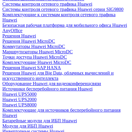
Системы контроля сетевого трафика Huawei
Системы контроля сетевого трафика Huawei серии SIG9800
Комплектующие к системам контроля сетевого трафика
Huawei
Безопасная рабочая платформа для мобильного офиса Huawei
AnyOffice
Решения Huawei
Решения Huawei MicroDC
Коммутаторы Huawei MicroDC
Маршрутизаторы Huawei MicroDC
Точки доступа Huawei MicroDC
Комплектующие Huawei MicroDC
Решения Huawei SAP HANA
Решения Huawei для Big Data, облачных вычислений и
искусственного интеллекта
Оборудование Huawei для видеоконференцсвязи
Источники бесперебойного питания Huawei
Huawei UPS5000
Huawei UPS2000
Huawei UPS8000
Комплектующие для источников бесперебойного питания
Huawei
Батарейные модули для ИБП Huawei
Модули для ИБП Huawei
Инверторные системы Huawei