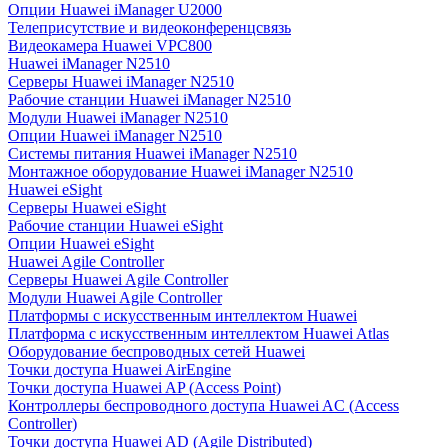
Опции Huawei iManager U2000
Телеприсутствие и видеоконференцсвязь
Видеокамера Huawei VPC800
Huawei iManager N2510
Серверы Huawei iManager N2510
Рабочие станции Huawei iManager N2510
Модули Huawei iManager N2510
Опции Huawei iManager N2510
Системы питания Huawei iManager N2510
Монтажное оборудование Huawei iManager N2510
Huawei eSight
Серверы Huawei eSight
Рабочие станции Huawei eSight
Опции Huawei eSight
Huawei Agile Controller
Серверы Huawei Agile Controller
Модули Huawei Agile Controller
Платформы с искусственным интеллектом Huawei
Платформа с искусственным интеллектом Huawei Atlas
Оборудование беспроводных сетей Huawei
Точки доступа Huawei AirEngine
Точки доступа Huawei AP (Access Point)
Контроллеры беспроводного доступа Huawei AC (Access
Controller)
Точки доступа Huawei AD (Agile Distributed)