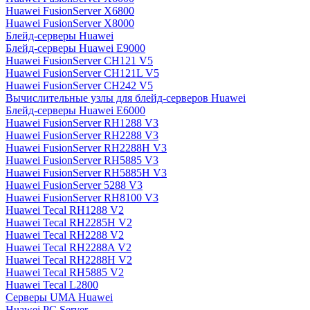
Huawei FusionServer X6800
Huawei FusionServer X8000
Блейд-серверы Huawei
Блейд-серверы Huawei E9000
Huawei FusionServer CH121 V5
Huawei FusionServer CH121L V5
Huawei FusionServer CH242 V5
Вычислительные узлы для блейд-серверов Huawei
Блейд-серверы Huawei E6000
Huawei FusionServer RH1288 V3
Huawei FusionServer RH2288 V3
Huawei FusionServer RH2288H V3
Huawei FusionServer RH5885 V3
Huawei FusionServer RH5885H V3
Huawei FusionServer 5288 V3
Huawei FusionServer RH8100 V3
Huawei Tecal RH1288 V2
Huawei Tecal RH2285H V2
Huawei Tecal RH2288 V2
Huawei Tecal RH2288A V2
Huawei Tecal RH2288H V2
Huawei Tecal RH5885 V2
Huawei Tecal L2800
Серверы UMA Huawei
Huawei PC Server