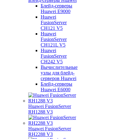
Блейд-серверы Huawei
Блейд-серверы
Huawei E9000
Huawei
FusionServer
CH121 V5
Huawei
FusionServer
CH121L V5
Huawei
FusionServer
CH242 V5
Вычислительные
узлы для блейд-
серверов Huawei
Блейд-серверы
Huawei E6000
Huawei FusionServer
RH1288 V3
Huawei FusionServer
RH2288 V3