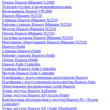
Опции Huawei iManager U2000
Телеприсутствие и видеоконференцсвязь
Видеокамера Huawei VPC800
Huawei iManager N2510
Серверы Huawei iManager N2510
Рабочие станции Huawei iManager N2510
Модули Huawei iManager N2510
Опции Huawei iManager N2510
Системы питания Huawei iManager N2510
Монтажное оборудование Huawei iManager N2510
Huawei eSight
Серверы Huawei eSight
Рабочие станции Huawei eSight
Опции Huawei eSight
Huawei Agile Controller
Серверы Huawei Agile Controller
Модули Huawei Agile Controller
Платформы с искусственным интеллектом Huawei
Платформа с искусственным интеллектом Huawei Atlas
Оборудование беспроводных сетей Huawei
Точки доступа Huawei AirEngine
Точки доступа Huawei AP (Access Point)
Контроллеры беспроводного доступа Huawei AC (Access
Controller)
Точки доступа Huawei AD (Agile Distributed)