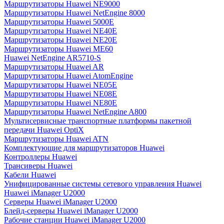
Маршрутизаторы Huawei NE9000
Маршрутизаторы Huawei NetEngine 8000
Маршрутизаторы Huawei 5000E
Маршрутизаторы Huawei NE40E
Маршрутизаторы Huawei NE20E
Маршрутизаторы Huawei ME60
Huawei NetEngine AR5710-S
Маршрутизаторы Huawei AR
Маршрутизаторы Huawei AtomEngine
Маршрутизаторы Huawei NE05E
Маршрутизаторы Huawei NE08E
Маршрутизаторы Huawei NE80E
Маршрутизаторы Huawei NetEngine A800
Мультисервисные транспортные платформы пакетной
передачи Huawei OptiX
Маршрутизаторы Huawei ATN
Комплектующие для маршрутизаторов Huawei
Контроллеры Huawei
Трансиверы Huawei
Кабели Huawei
Унифицированные системы сетевого управления Huawei
Huawei iManager U2000
Серверы Huawei iManager U2000
Блейд-серверы Huawei iManager U2000
Рабочие станции Huawei iManager U2000