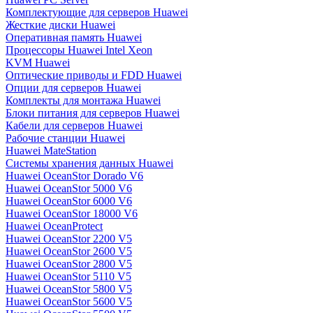
Комплектующие для серверов Huawei
Жесткие диски Huawei
Оперативная память Huawei
Процессоры Huawei Intel Xeon
KVM Huawei
Оптические приводы и FDD Huawei
Опции для серверов Huawei
Комплекты для монтажа Huawei
Блоки питания для серверов Huawei
Кабели для серверов Huawei
Рабочие станции Huawei
Huawei MateStation
Системы хранения данных Huawei
Huawei OceanStor Dorado V6
Huawei OceanStor 5000 V6
Huawei OceanStor 6000 V6
Huawei OceanStor 18000 V6
Huawei OceanProtect
Huawei OceanStor 2200 V5
Huawei OceanStor 2600 V5
Huawei OceanStor 2800 V5
Huawei OceanStor 5110 V5
Huawei OceanStor 5800 V5
Huawei OceanStor 5600 V5