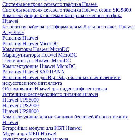
Системы контроля сетевого трафика Huawei
Системы контроля сетевого трафика Huawei серии SIG9800
Комплектующие к системам контроля сетевого трафика
Huawei
Безопасная рабочая платформа для мобильного офиса Huawei
AnyOffice
Решения Huawei
Решения Huawei MicroDC
Коммутаторы Huawei MicroDC
Маршрутизаторы Huawei MicroDC
Точки доступа Huawei MicroDC
Комплектующие Huawei MicroDC
Решения Huawei SAP HANA
Решения Huawei для Big Data, облачных вычислений и
искусственного интеллекта
Оборудование Huawei для видеоконференцсвязи
Источники бесперебойного питания Huawei
Huawei UPS5000
Huawei UPS2000
Huawei UPS8000
Комплектующие для источников бесперебойного питания
Huawei
Батарейные модули для ИБП Huawei
Модули для ИБП Huawei
Инверторные системы Huawei