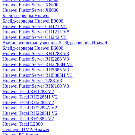
Huawei FusionServer X6800
Huawei FusionServer X8000
Блейд-серверы Huawei
Блейд-серверы Huawei E9000
Huawei FusionServer CH121 V5
Huawei FusionServer CH121L V5
Huawei FusionServer CH242 V5
Вычислительные узлы для блейд-серверов Huawei
Блейд-серверы Huawei E6000
Huawei FusionServer RH1288 V3
Huawei FusionServer RH2288 V3
Huawei FusionServer RH2288H V3
Huawei FusionServer RH5885 V3
Huawei FusionServer RH5885H V3
Huawei FusionServer 5288 V3
Huawei FusionServer RH8100 V3
Huawei Tecal RH1288 V2
Huawei Tecal RH2285H V2
Huawei Tecal RH2288 V2
Huawei Tecal RH2288A V2
Huawei Tecal RH2288H V2
Huawei Tecal RH5885 V2
Huawei Tecal L2800
Серверы UMA Huawei
Huawei PC Server