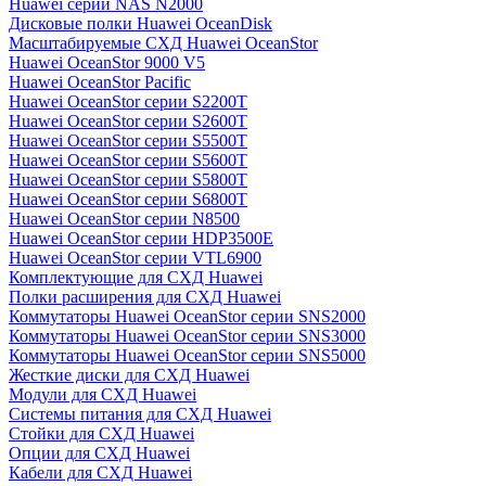
Huawei серии NAS N2000
Дисковые полки Huawei OceanDisk
Масштабируемые СХД Huawei OceanStor
Huawei OceanStor 9000 V5
Huawei OceanStor Pacific
Huawei OceanStor серии S2200T
Huawei OceanStor серии S2600T
Huawei OceanStor серии S5500T
Huawei OceanStor серии S5600T
Huawei OceanStor серии S5800T
Huawei OceanStor серии S6800T
Huawei OceanStor серии N8500
Huawei OceanStor серии HDP3500E
Huawei OceanStor серии VTL6900
Комплектующие для СХД Huawei
Полки расширения для СХД Huawei
Коммутаторы Huawei OceanStor серии SNS2000
Коммутаторы Huawei OceanStor серии SNS3000
Коммутаторы Huawei OceanStor серии SNS5000
Жесткие диски для СХД Huawei
Модули для СХД Huawei
Системы питания для СХД Huawei
Стойки для СХД Huawei
Опции для СХД Huawei
Кабели для СХД Huawei