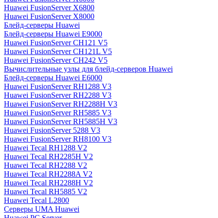
Huawei FusionServer X6800
Huawei FusionServer X8000
Блейд-серверы Huawei
Блейд-серверы Huawei E9000
Huawei FusionServer CH121 V5
Huawei FusionServer CH121L V5
Huawei FusionServer CH242 V5
Вычислительные узлы для блейд-серверов Huawei
Блейд-серверы Huawei E6000
Huawei FusionServer RH1288 V3
Huawei FusionServer RH2288 V3
Huawei FusionServer RH2288H V3
Huawei FusionServer RH5885 V3
Huawei FusionServer RH5885H V3
Huawei FusionServer 5288 V3
Huawei FusionServer RH8100 V3
Huawei Tecal RH1288 V2
Huawei Tecal RH2285H V2
Huawei Tecal RH2288 V2
Huawei Tecal RH2288A V2
Huawei Tecal RH2288H V2
Huawei Tecal RH5885 V2
Huawei Tecal L2800
Серверы UMA Huawei
Huawei PC Server