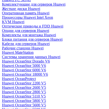
Комплектующие для серверов Huawei
Жесткие диски Huawei
Оперативная память Huawei
Процессоры Huawei Intel Xeon
KVM Huawei
Оптические приводы и FDD Huawei
Опции для серверов Huawei
Комплекты для монтажа Huawei
Блоки питания для серверов Huawei
Кабели для серверов Huawei
Рабочие станции Huawei
Huawei MateStation
Системы хранения данных Huawei
Huawei OceanStor Dorado V6
Huawei OceanStor 5000 V6
Huawei OceanStor 6000 V6
Huawei OceanStor 18000 V6
Huawei OceanProtect
Huawei OceanStor 2200 V5
Huawei OceanStor 2600 V5
Huawei OceanStor 2800 V5
Huawei OceanStor 5110 V5
Huawei OceanStor 5800 V5
Huawei OceanStor 5600 V5