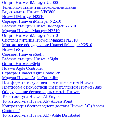
Опции Huawei iManager U2000
Телеприсутствие и видеоконференцсвязь
Видеокамера Huawei VPC800
Huawei iManager N2510
Серверы Huawei iManager N2510
Рабочие станции Huawei iManager N2510
Модули Huawei iManager N2510
Опции Huawei iManager N2510
Системы питания Huawei iManager N2510
Монтажное оборудование Huawei iManager N2510
Huawei eSight
Серверы Huawei eSight
Рабочие станции Huawei eSight
Опции Huawei eSight
Huawei Agile Controller
Серверы Huawei Agile Controller
Модули Huawei Agile Controller
Платформы с искусственным интеллектом Huawei
Платформа с искусственным интеллектом Huawei Atlas
Оборудование беспроводных сетей Huawei
Точки доступа Huawei AirEngine
Точки доступа Huawei AP (Access Point)
Контроллеры беспроводного доступа Huawei AC (Access
Controller)
Точки доступа Huawei AD (Agile Distributed)