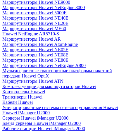
Маршрутизаторы Huawei NE9000
Маршрутизаторы Huawei NetEngine 8000
Маршрутизаторы Huawei 5000E
Маршрутизаторы Huawei NE40E
Маршрутизаторы Huawei NE20E
Маршрутизаторы Huawei ME60
Huawei NetEngine AR5710-S
Маршрутизаторы Huawei AR
Маршрутизаторы Huawei AtomEngine
Маршрутизаторы Huawei NE05E
Маршрутизаторы Huawei NE08E
Маршрутизаторы Huawei NE80E
Маршрутизаторы Huawei NetEngine A800
Мультисервисные транспортные платформы пакетной
передачи Huawei OptiX
Маршрутизаторы Huawei ATN
Комплектующие для маршрутизаторов Huawei
Контроллеры Huawei
Трансиверы Huawei
Кабели Huawei
Унифицированные системы сетевого управления Huawei
Huawei iManager U2000
Серверы Huawei iManager U2000
Блейд-серверы Huawei iManager U2000
Рабочие станции Huawei iManager U2000