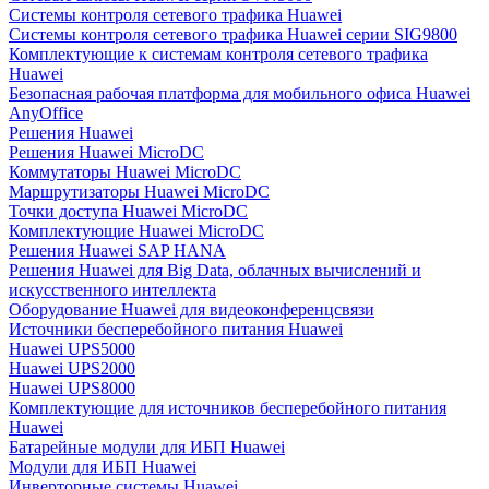
Системы контроля сетевого трафика Huawei
Системы контроля сетевого трафика Huawei серии SIG9800
Комплектующие к системам контроля сетевого трафика
Huawei
Безопасная рабочая платформа для мобильного офиса Huawei
AnyOffice
Решения Huawei
Решения Huawei MicroDC
Коммутаторы Huawei MicroDC
Маршрутизаторы Huawei MicroDC
Точки доступа Huawei MicroDC
Комплектующие Huawei MicroDC
Решения Huawei SAP HANA
Решения Huawei для Big Data, облачных вычислений и
искусственного интеллекта
Оборудование Huawei для видеоконференцсвязи
Источники бесперебойного питания Huawei
Huawei UPS5000
Huawei UPS2000
Huawei UPS8000
Комплектующие для источников бесперебойного питания
Huawei
Батарейные модули для ИБП Huawei
Модули для ИБП Huawei
Инверторные системы Huawei