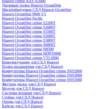
Huawei серии NAS N2000
Дисковые полки Huawei OceanDisk
Масштабируемые СХД Huawei OceanStor
Huawei OceanStor 9000 V5
Huawei OceanStor Pacific
Huawei OceanStor серии S2200T
Huawei OceanStor серии S2600T
Huawei OceanStor серии S5500T
Huawei OceanStor серии S5600T
Huawei OceanStor серии S5800T
Huawei OceanStor серии S6800T
Huawei OceanStor серии N8500
Huawei OceanStor серии HDP3500E
Huawei OceanStor серии VTL6900
Комплектующие для СХД Huawei
Полки расширения для СХД Huawei
Коммутаторы Huawei OceanStor серии SNS2000
Коммутаторы Huawei OceanStor серии SNS3000
Коммутаторы Huawei OceanStor серии SNS5000
Жесткие диски для СХД Huawei
Модули для СХД Huawei
Системы питания для СХД Huawei
Стойки для СХД Huawei
Опции для СХД Huawei
Кабели для СХД Huawei