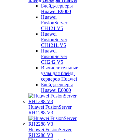
Блейд-серверы Huawei
Блейд-серверы
Huawei E9000
Huawei
FusionServer
CH121 V5
Huawei
FusionServer
CH121L V5
Huawei
FusionServer
CH242 V5
Вычислительные
узлы для блейд-
серверов Huawei
Блейд-серверы
Huawei E6000
Huawei FusionServer
RH1288 V3
Huawei FusionServer
RH2288 V3